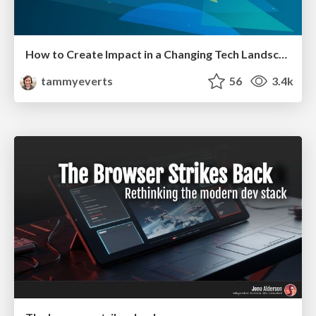
How to Create Impact in a Changing Tech Landscape [PerfNow 2023]
tammyeverts
56
3.4k