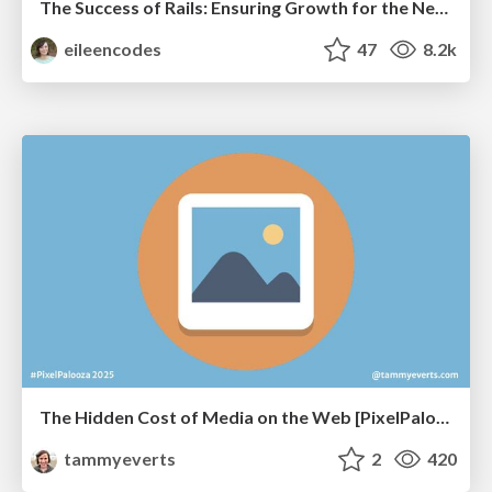
The Success of Rails: Ensuring Growth for the Next 100 Years
eileencodes
47
8.2k
The Hidden Cost of Media on the Web [PixelPalooza 2025]
tammyeverts
2
420