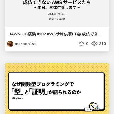
JAWS-UG横浜 #102 AWSサ終供養LT会 成仏できない AWS サービスたち 〜本日、三体供養します〜
maroon1st
0
310