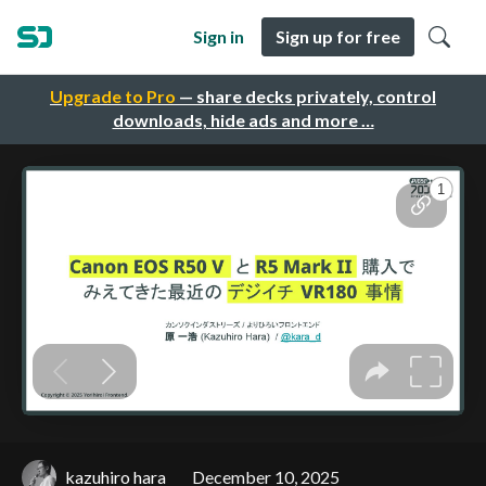
Sign in
Sign up for free
Upgrade to Pro
— share decks privately, control
downloads, hide ads and more …
kazuhiro hara
December 10, 2025