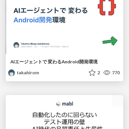
AIエージェントで 変わるAndroid開発環境
takahirom
2
770