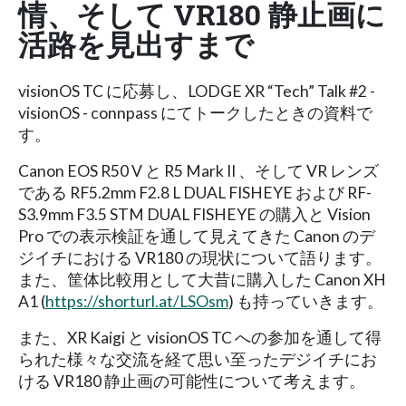
情、そして VR180 静止画に
活路を見出すまで
visionOS TC に応募し、LODGE XR “Tech” Talk #2 -
visionOS - connpass にてトークしたときの資料で
す。
Canon EOS R50 V と R5 Mark II 、そして VR レンズ
である RF5.2mm F2.8 L DUAL FISHEYE および RF-
S3.9mm F3.5 STM DUAL FISHEYE の購入と Vision
Pro での表示検証を通して見えてきた Canon のデ
ジイチにおける VR180 の現状について語ります。
また、筐体比較用として大昔に購入した Canon XH
A1 (
https://shorturl.at/LSOsm
) も持っていきます。
また、XR Kaigi と visionOS TC への参加を通して得
られた様々な交流を経て思い至ったデジイチにお
ける VR180 静止画の可能性について考えます。