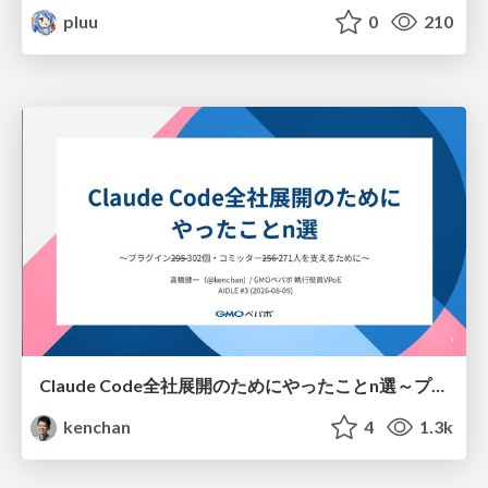
pluu
0
210
Claude Code全社展開のためにやったことn選～プラグイン302個・コミッター271人を支えるために～
kenchan
4
1.3k