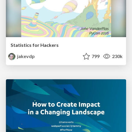
Statistics for Hackers
jakevdp
799
230k