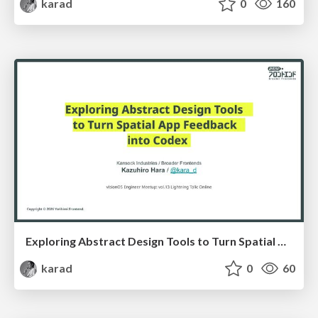
karad
0
160
Exploring Abstract Design Tools to Turn Spatial App Feedback into Codex (En)
karad
0
60