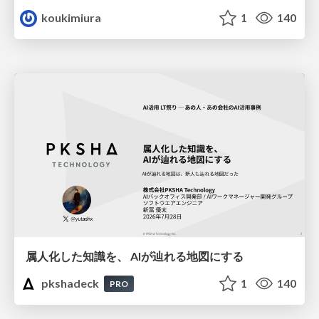
koukimiura
1
140
属人化した知識を、 AIが辿れる地図にする
pkshadeck
1
140
PRO