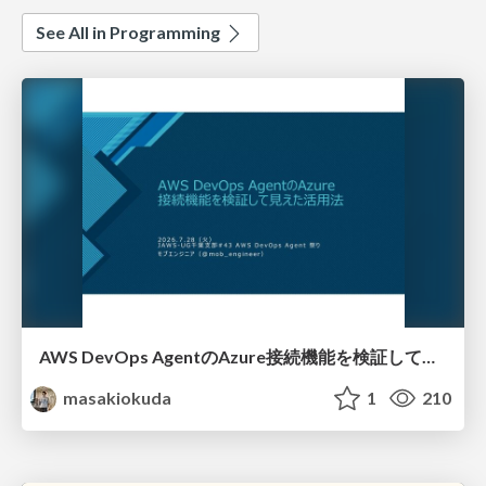
See All in Programming
AWS DevOps AgentのAzure接続機能を検証して見えた活用法／Use Cases Verified for the AWS DevOps Agent's Azure Connectivity Feature
masakiokuda
1
210