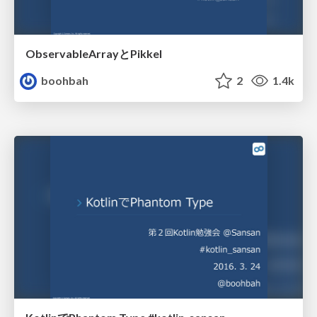
ObservableArrayとPikkel
boohbah
2
1.4k