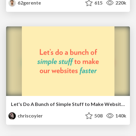
62gerente
615
220k
Let's Do A Bunch of Simple Stuff to Make Websites Faster
chriscoyier
508
140k