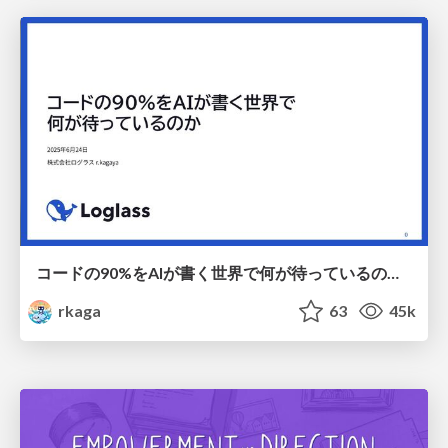
コードの90%をAIが書く世界で何が待っているのか / What awaits us in a world where 90% of the code is written by AI
rkaga
63
45k