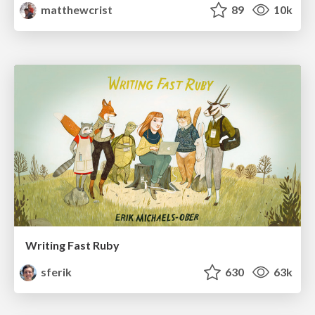
matthewcrist
89
10k
Writing Fast Ruby
sferik
630
63k