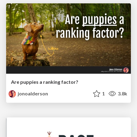
Are puppies a ranking factor?
jonoalderson
1
3.8k