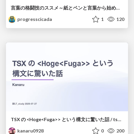
言葉の格闘技のススメ～紙とペンと言葉から始める、キャリアの描き方～
progresscicada
1
120
TSX の <Hoge<Fuga>> という構文に驚いた話 / tsx-type-argument-syntax
kanaru0928
0
200