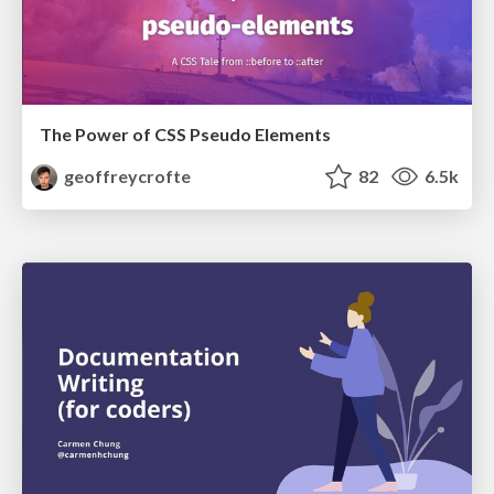
The Power of CSS Pseudo Elements
geoffreycrofte
82
6.5k