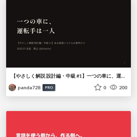
【やさしく解説 設計編・中級 #1】一つの車に、運転手は一人 ～ある倉庫システムの事例から～
panda728
0
200
PRO