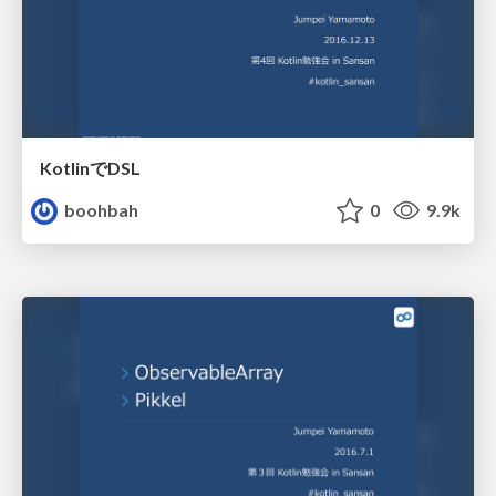
KotlinでDSL
boohbah
0
9.9k