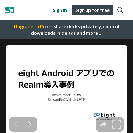
Sign in
Sign up for free
Upgrade to Pro
— share decks privately, control
downloads, hide ads and more …