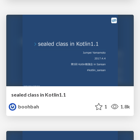
sealed class in Kotlin1.1
boohbah
1
1.8k