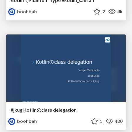
KotlinでPhantom Type #kotlin_sansan
boohbah
2
4k
#jkug Kotlinのclass delegation
boohbah
1
420