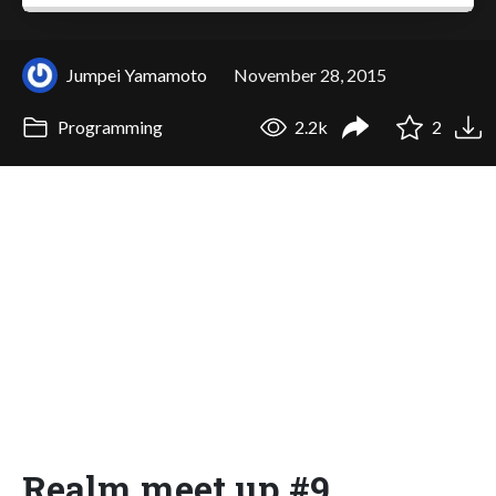
Jumpei Yamamoto
November 28, 2015
Programming
2.2k
2
Realm meet up #9