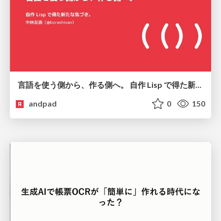
言語を使う側から、作る側へ。 自作 Lisp で得た新たな気づき。
andpad
0
150