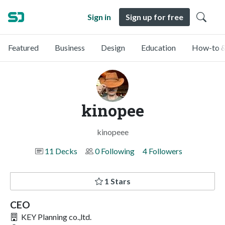
Sign in
Sign up for free
Featured
Business
Design
Education
How-to &
kinopee
kinopeee
11 Decks
0 Following
4 Followers
1 Stars
CEO
KEY Planning co.,ltd.