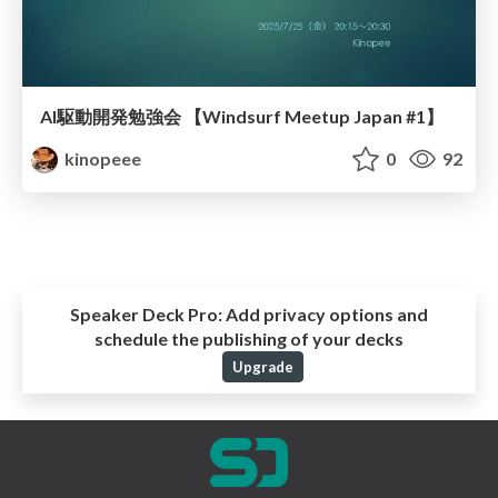
AI駆動開発勉強会 【Windsurf Meetup Japan #1】
kinopeee
0
92
Speaker Deck Pro:
Add privacy options and
schedule the publishing of your decks
Upgrade