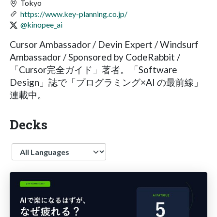
Tokyo
https://www.key-planning.co.jp/
@kinopee_ai
Cursor Ambassador / Devin Expert / Windsurf
Ambassador / Sponsored by CodeRabbit /
「Cursor完全ガイド」著者。「Software
Design」誌で「プログラミング×AI の最前線」
連載中。
Decks
Language