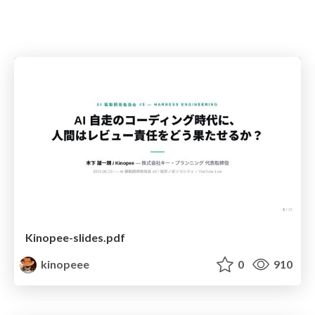
Kinopee-slides.pdf
kinopeee
0
910