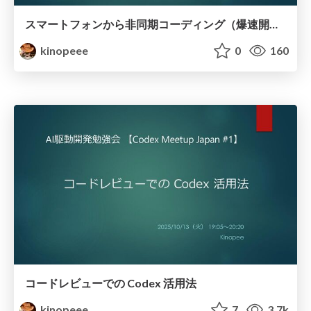
スマートフォンから非同期コーディング（爆速開発LT：Codex編 Vol.2）
kinopeee
0
160
コードレビューでの Codex 活用法
kinopeee
7
3.7k