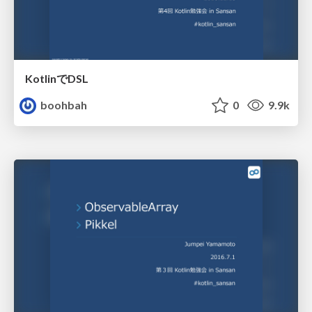
KotlinでDSL
boohbah
0
9.9k