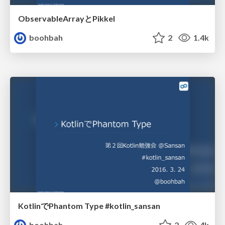
ObservableArrayとPikkel
boohbah
2
1.4k
KotlinでPhantom Type #kotlin_sansan
boohbah
2
4k