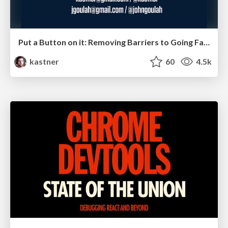
Put a Button on it: Removing Barriers to Going Fast.
kastner
60
4.5k