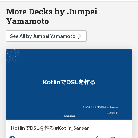
More Decks by Jumpei
Yamamoto
See All by Jumpei Yamamoto
KotlinでDSLを作る #Kotlin_Sansan