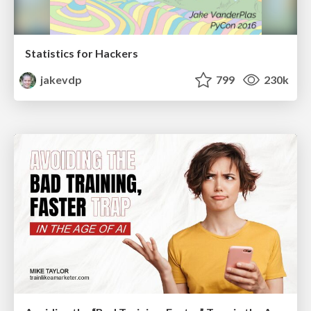
Statistics for Hackers
jakevdp
799
230k