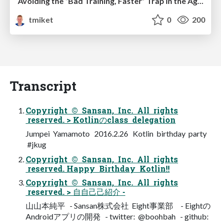
Avoiding the “Bad Training, Faster” Trap in the Age of AI
tmiket
0
200
Transcript
Copyright © Sansan, Inc. All rights
reserved. > Kotlinのclass delegation
Jumpei Yamamoto 2016.2.26 Kotlin birthday party
#jkug
Copyright © Sansan, Inc. All rights
reserved. Happy Birthday Kotlin!!
Copyright © Sansan, Inc. All rights
reserved. > ⾃自⼰己紹介 -
⼭山本純平 - Sansan株式会社 Eight事業部 - Eightの
Androidアプリの開発 - twitter: @boohbah - github: