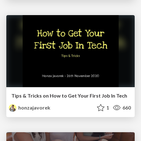
Tips & Tricks on How to Get Your First Job In Tech
honzajavorek
1
660