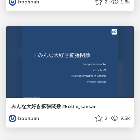
boohbah
2
1.8k
みんな大好き拡張関数 #kotlin_sansan
boohbah
2
9.5k