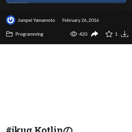
Jumpei Yamamoto
February 26, 2016
Programming
420
1
#jkug Kotlinの