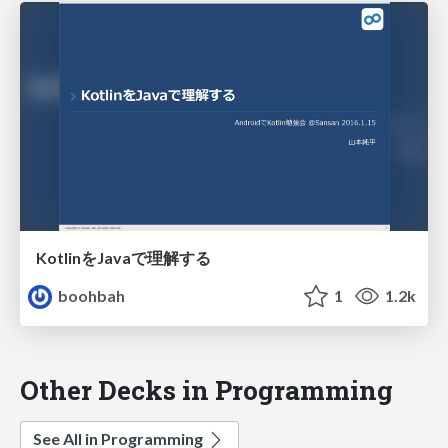
KotlinをJavaで理解する
boohbah
1
1.2k
Other Decks in Programming
See All in Programming