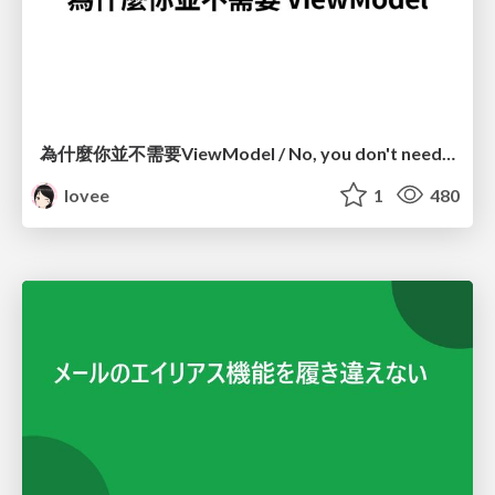
為什麼你並不需要ViewModel / No, you don't need a ViewModel
lovee
1
480