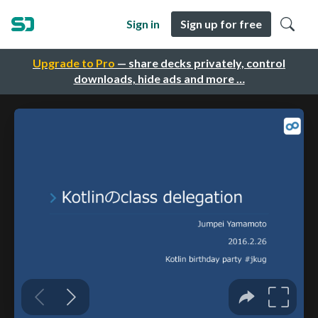
Sign in
Sign up for free
Upgrade to Pro
— share decks privately, control
downloads, hide ads and more …