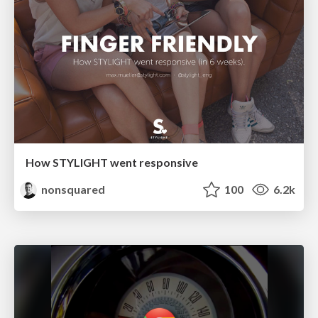
How STYLIGHT went responsive
nonsquared
100
6.2k