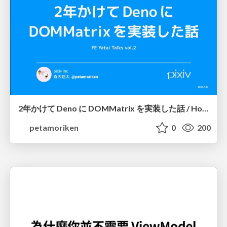
2年かけて Deno に DOMMatrix を実装した話 / How I implemented DOMMatrix in Deno over two years
petamoriken
0
200