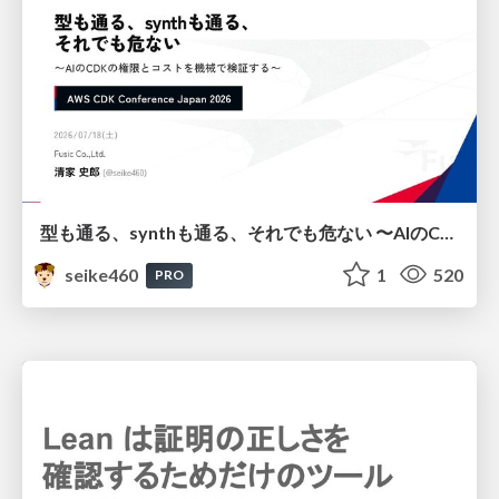
型も通る、synthも通る、それでも危ない 〜AIのCDKの権限とコストを機械で検証する〜 / It Passes Type Checks, It Passes Synth Checks, but It’s Still Risky — Automatically Verifying Permissions and Costs in AI’s CDK —
seike460
1
520
PRO