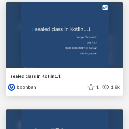
sealed class in Kotlin1.1
boohbah
1
1.8k