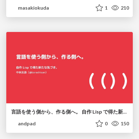
masakiokuda
1
210
言語を使う側から、作る側へ。 自作 Lisp で得た新たな気づき。
andpad
0
150