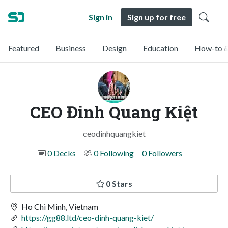
Sign in
Sign up for free
Featured
Business
Design
Education
How-to &
CEO Đinh Quang Kiệt
ceodinhquangkiet
0 Decks
0 Following
0 Followers
0 Stars
Ho Chi Minh, Vietnam
https://gg88.ltd/ceo-dinh-quang-kiet/