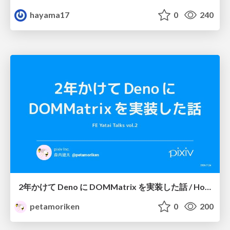
hayama17
0
240
2年かけて Deno に DOMMatrix を実装した話 / How I implemented DOMMatrix in Deno over two years
petamoriken
0
200