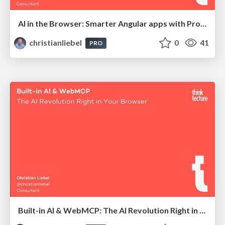
AI in the Browser: Smarter Angular apps with Prompt API and WebNN
christianliebel
0
41
PRO
Built-in AI & WebMCP: The AI Revolution Right in Your Browser