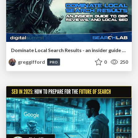
Dominate Local Search Results - an insider guide to GBP, reviews, and Local SEO
greggifford
0
250
PRO