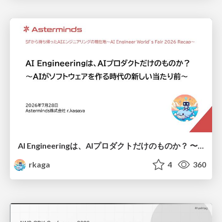
AI Engineeringは、AIプロダクトだけのものか？ 〜AIがソフトウェアを作る時代の新しい当たり前〜 / No AI in your product. AI Engineering in your development.
rkaga
4
360