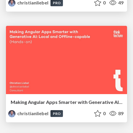
christianliebel
0
49
PRO
Making Angular Apps Smarter with Generative AI: Local and Offline-capable (Hands-on)
christianliebel
0
89
PRO