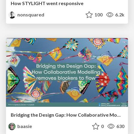
How STYLIGHT went responsive
nonsquared
100
6.2k
Bridging the Design Gap: How Collaborative Modelling removes blockers to flow between stakeholders and teams @FastFlow conf
baasie
0
630