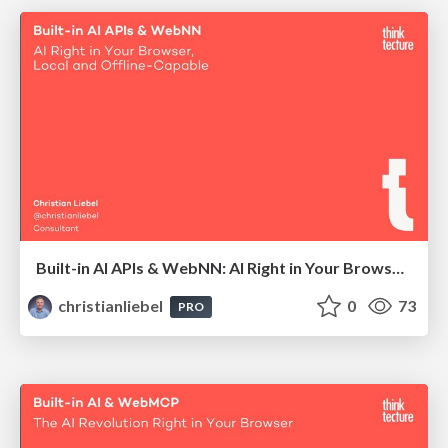
Built-in AI APIs & WebNN: AI Right in Your Browser, Local and Offline-Capable
christianliebel
0
73
PRO