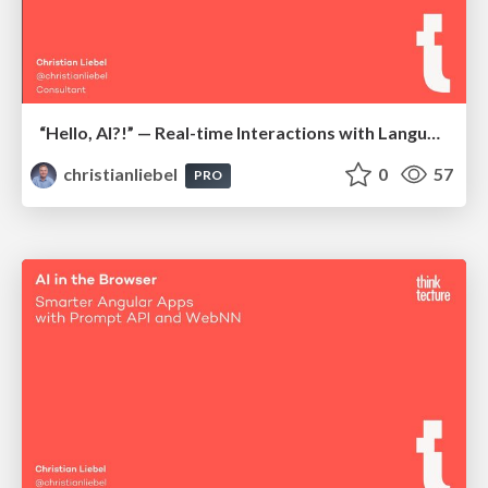
“Hello, AI?!” — Real-time Interactions with Language Models, Local and Offline-Capable
christianliebel
0
57
PRO