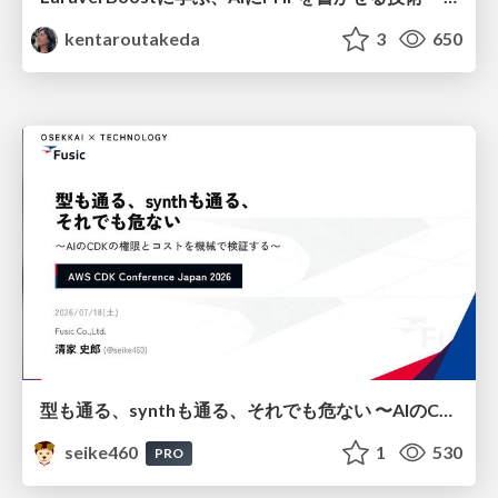
kentaroutakeda
3
650
型も通る、synthも通る、それでも危ない 〜AIのCDKの権限とコストを機械で検証する〜 / It Passes Type Checks, It Passes Synth Checks, but It’s Still Risky — Automatically Verifying Permissions and Costs in AI’s CDK —
seike460
1
530
PRO