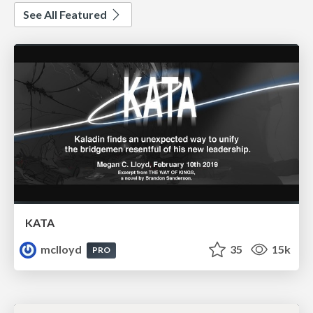
See All Featured
KATA
mclloyd
35
15k
PRO