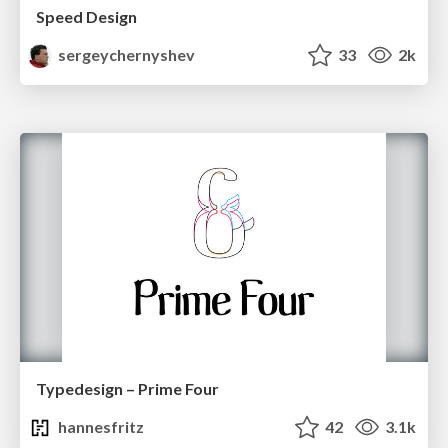
Speed Design
sergeychernyshev
33
2k
Typedesign – Prime Four
hannesfritz
42
3.1k