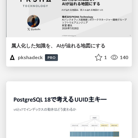
属人化した知識を、 AIが辿れる地図にする
pkshadeck
1
140
PRO