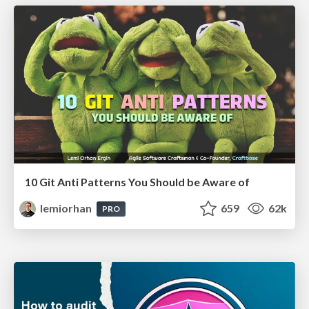
10 Git Anti Patterns You Should be Aware of
lemiorhan
659
62k
PRO