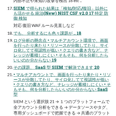
内部不正や未知の攻撃を検出 16 etc ..
SIEM で得られた結果は「検知/対応/復旧」以外に
も活かせる 統治(New) NIST CSF v2.0 17 特定 防
御 検知
対応 復旧 WAF ルール⾒直しなど
でも、 分析するにも⾊々課題が .. 18
ログ分析の懸念点 • マルチアカウント環境で、画⾯
を⾏ったり来たり • リソースが分散してたり、サイ
ロ化してて視認性が低い • クエリの書き⽅など、ナ
レッジが蓄積しにくい • そもそも、何を分析したら
いいのか分からない 19
その課題、 SaaS 型 SIEM で解決できます 20
• マルチアカウントで、画⾯を⾏ったり来たり • リソ
ースが分散してたり、サイロ化してて視認性が低い
• クエリの書き⽅など、ナレッジが蓄積しにくい • そ
もそも、何を分析したらいいのか分からない SaaS
型
SIEM という選択肢 21 → １つのプラットフォームで
全アカウント分析をできる → データソースやタグ、
専⽤ダッシュボードで把握できる → 共通のプラット