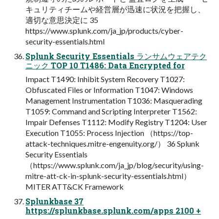
キュリティチームや経営層が迅速に状況を把握し、
適切な意思決定に 35
https://www.splunk.com/ja_jp/products/cyber-
security-essentials.html
Splunk Security Essentials ランサムウェアテク
ニック TOP 10 T1486: Data Encrypted for
Impact T1490: Inhibit System Recovery T1027:
Obfuscated Files or Information T1047: Windows
Management Instrumentation T1036: Masquerading
T1059: Command and Scripting Interpreter T1562:
Impair Defenses T1112: Modify Registry T1204: User
Execution T1055: Process Injection （https://top-
attack-techniques.mitre-engenuity.org/） 36 Splunk
Security Essentials
（https://www.splunk.com/ja_jp/blog/security/using-
mitre-att-ck-in-splunk-security-essentials.html）
MITER ATT&CK Framework
Splunkbase 37
https://splunkbase.splunk.com/apps 2100 +