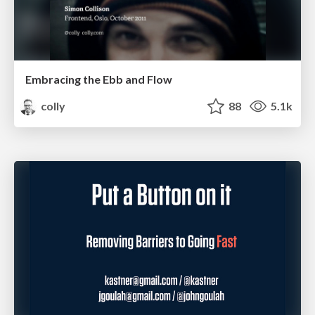
Embracing the Ebb and Flow
colly
88
5.1k