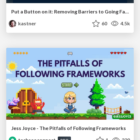
Put a Button on it: Removing Barriers to Going Fast.
kastner
60
4.5k
Jess Joyce - The Pitfalls of Following Frameworks
techseoconnect
1
320