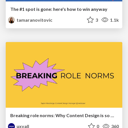
The #1 spot is gone: here's how to win anyway
tamaranovitovic
3
1.1k
Breaking role norms: Why Content Design is so much more than writing copy - Taylor Woolridge
uxyall
0
360