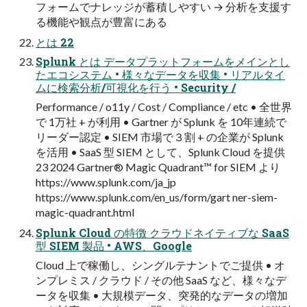
フォームでナレッジが蓄積しやすい → 分析を⽀援す
る機能や観点が豊富にある
とは 22
Splunk とは データプラットフォームをメインとし
たエコシステム • 様々なデータを収集 • リアルタイ
ムに検索分析/可視化を⾏う • Security /
Performance / o11y / Cost / Compliance / etc • 全世界
で 1万社 + が利⽤ • Gartner が Splunk を 10年連続で
リーダー認定 • SIEM 市場で３割 + の企業が Splunk
を活⽤ • SaaS 型 SIEM として、Splunk Cloud を提供
23 2024 Gartner® Magic Quadrant™ for SIEM より
https://www.splunk.com/ja_jp
https://www.splunk.com/en_us/form/gart ner-siem-
magic-quadrant.html
Splunk Cloud の特徴 クラウドネイティブな SaaS
型 SIEM 製品 • AWS、Google
Cloud 上で稼働し、シングルテナントでご提供 • オ
ンプレミス / クラウド / その他 SaaS など、様々なデ
ータを収集 • ⼤規模データ、突発的なデータの増加