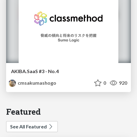
AKIBA.SaaS #3 - No.4
cmsakumashogo
0
920
Featured
See All Featured