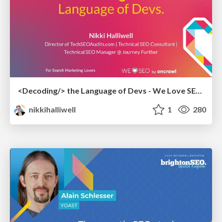
<Decoding/> the Language of Devs - We Love SEO 2024
nikkihalliwell
1
280