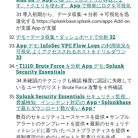
す。 • クエリを使わず、App で簡単にログを可視化
31 導⼊初期から、データ収集 → 分析 → 可視化を迅
速化する https://splunkbase.splunk.com/apps Add-on
が⽀援 App が⽀援
デモ • データ収集 • ダッシュボードで分析 32
App デモ: InfoSec VPC Flow Logs の利⽤状況を
可視化 よくアクセスされるホストをドリルダウン
33
• T1110: Brute Force を分析 App デモ: Splunk
Security Essentials
34 未確認のテクニックも確認 極度に認証に失敗して
いる ユーザのリスト Brute Force 攻撃を４件確認
Splunk Security Essentials セキュリティ監視、
脅威検知、インシデント対応の App • Splunkbase
で最もダウンロード数が多い App •
数百のセキュリティユースケースを提供 • サンプル
アラートのテンプレートを提供 • 最新のセキュリテ
ィトレンドに基づいた ベストプラクティスを提供 •
規制遵守のためのレポートと 監査ログを⽣成 セ