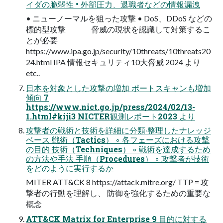
イダの脆弱性 • 外部圧⼒、退職者などの情報漏洩
• ニューノーマルを狙った攻撃 • DoS、DDoS などの
標的型攻撃 脅威の現状を認識して対策するこ
とが必要
https://www.ipa.go.jp/security/10threats/10threats20
24.html IPA 情報セキュリティ10⼤脅威 2024 より
etc..
⽇本を対象とした攻撃の増加 ポートスキャンも増加
傾向 7
https://www.nict.go.jp/press/2024/02/13-
1.html#kiji3 NICTER観測レポート2023 より
攻撃者の戦術と技術を詳細に分類‧整理したナレッジ
ベース 戦術（Tactics） ◦ 各フェーズにおける攻撃
の⽬的 技術（Techniques） ◦ 戦術を達成するため
の⽅法や⼿法 ⼿順（Procedures） ◦ 攻撃者が技術
をどのように実⾏するか
MITER ATT&CK 8 https://attack.mitre.org/ TTP = 攻
撃者の⾏動を理解し、 防御を強化するための重要な
概念
ATT&CK Matrix for Enterprise 9 目的に対する