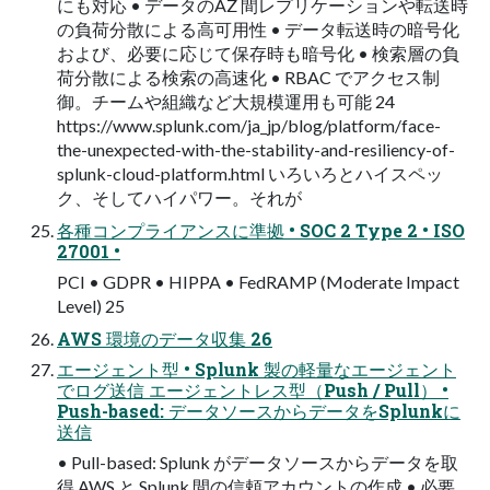
にも対応 • データのAZ 間レプリケーションや転送時
の負荷分散による⾼可⽤性 • データ転送時の暗号化
および、必要に応じて保存時も暗号化 • 検索層の負
荷分散による検索の⾼速化 • RBAC でアクセス制
御。チームや組織など⼤規模運⽤も可能 24
https://www.splunk.com/ja_jp/blog/platform/face-
the-unexpected-with-the-stability-and-resiliency-of-
splunk-cloud-platform.html いろいろとハイスペッ
ク、そしてハイパワー。それが
各種コンプライアンスに準拠 • SOC 2 Type 2 • ISO
27001 •
PCI • GDPR • HIPPA • FedRAMP (Moderate Impact
Level) 25
AWS 環境のデータ収集 26
エージェント型 • Splunk 製の軽量なエージェント
でログ送信 エージェントレス型（Push / Pull） •
Push-based: データソースからデータをSplunkに
送信
• Pull-based: Splunk がデータソースからデータを取
得 AWS と Splunk 間の信頼アカウントの作成 • 必要