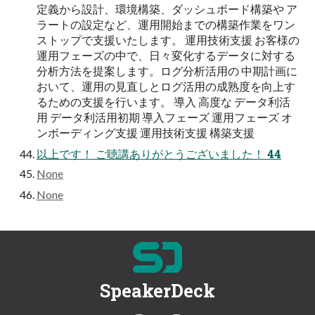
定義から設計、環境構築、ダッシュボード構築や ア
ラートの設定など、運⽤開始までの構築作業をワン
ストップで⽀援いたします。 運⽤技術⽀援 お客様の
運⽤フェーズの中で、⽇々変化するデータに対する
分析⽅法を提案します。ログ分析活⽤の 中期計画に
おいて、運⽤の⾒直しとログ活⽤の成熟度を向上す
るための⽀援を⾏います。 導⼊ ⾼度な データ利活
⽤ データ利活⽤初期 導⼊フェーズ 運⽤フェーズ オ
ンボーディング⽀援 運⽤技術⽀援 構築⽀援
以上です！ ご聴講ありがとうございました！ 44
None
None
SpeakerDeck