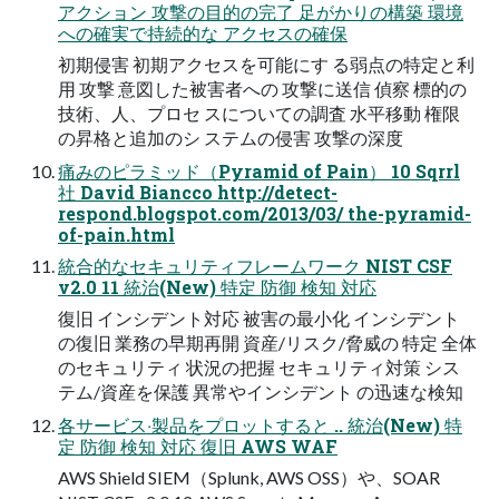
アクション 攻撃の目的の完了 足がかりの構築 環境
への確実で持続的な アクセスの確保
初期侵害 初期アクセスを可能にす る弱点の特定と利
用 攻撃 意図した被害者への 攻撃に送信 偵察 標的の
技術、人、プロセ スについての調査 水平移動 権限
の昇格と追加のシ ステムの侵害 攻撃の深度
痛みのピラミッド（Pyramid of Pain） 10 Sqrrl
社 David Biancco http://detect-
respond.blogspot.com/2013/03/ the-pyramid-
of-pain.html
統合的なセキュリティフレームワーク NIST CSF
v2.0 11 統治(New) 特定 防御 検知 対応
復旧 インシデント対応 被害の最⼩化 インシデント
の復旧 業務の早期再開 資産/リスク/脅威の 特定 全体
のセキュリティ 状況の把握 セキュリティ対策 シス
テム/資産を保護 異常やインシデント の迅速な検知
各サービス‧製品をプロットすると .. 統治(New) 特
定 防御 検知 対応 復旧 AWS WAF
AWS Shield SIEM（Splunk, AWS OSS）や、SOAR