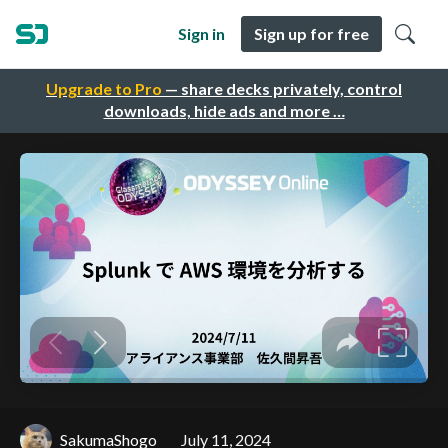
Sign in
Sign up for free
Upgrade to Pro
— share decks privately, control
downloads, hide ads and more …
SakumaShogo
July 11, 2024