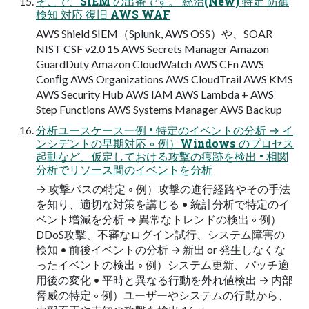
そこで、SIEM の出番です。 統治(New) 特定 防御
検知 対応 復旧 AWS WAF
AWS Shield SIEM（Splunk, AWS OSS）や、SOAR
NIST CSF v2.0 15 AWS Secrets Manager Amazon
GuardDuty Amazon CloudWatch AWS CFn AWS
Conﬁg AWS Organizations AWS CloudTrail AWS KMS
AWS Security Hub AWS IAM AWS Lambda + AWS
Step Functions AWS Systems Manager AWS Backup
分析ユースケース⼀例 • 特定のイベントの分析 → イ
ンシデントの早期対応 ◦ 例）Windows のプロセス
起動など、仮定しておける攻撃の痕跡を検出 • 相関
分析でリソース間のイベントを分析
→ 攻撃パスの特定 ◦ 例）攻撃の進⾏経路やその⼿法
を知り、適切な対策を講じる • 統計分析で特定のイ
ベント増減を分析 → 異常なトレンドの検出 ◦ 例）
DDoS攻撃、不審なログイン試⾏、システム障害の
検知 • 前後イベントの分析 → 新出 or 発⽣しなくな
ったイベントの検出 ◦ 例）システム更新、パッチ適
⽤後の変化 • 平時と異なる⾏動を外れ値検出 → 内部
脅威の特定 ◦ 例）ユーザーやシステムの⾏動から、