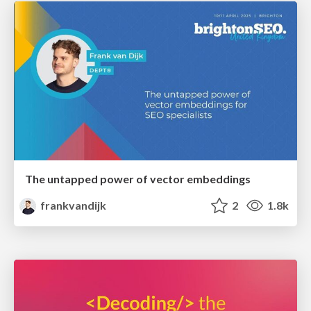
The untapped power of vector embeddings
frankvandijk
2
1.8k