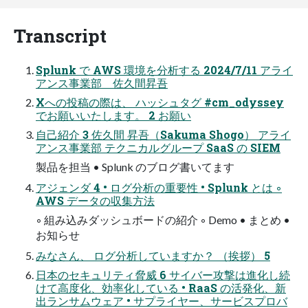
Transcript
Splunk で AWS 環境を分析する 2024/7/11 アライ
アンス事業部 佐久間昇吾
Xへの投稿の際は、 ハッシュタグ #cm_odyssey
でお願いいたします。 2 お願い
⾃⼰紹介 3 佐久間 昇吾（Sakuma Shogo） アライ
アンス事業部 テクニカルグループ SaaS の SIEM
製品を担当 • Splunk のブログ書いてます
アジェンダ 4 • ログ分析の重要性 • Splunk とは ◦
AWS データの収集⽅法
◦ 組み込みダッシュボードの紹介 ◦ Demo • まとめ •
お知らせ
みなさん、 ログ分析していますか？ （挨拶） 5
⽇本のセキュリティ脅威 6 サイバー攻撃は進化し続
けて⾼度化、効率化している • RaaS の活発化、新
出ランサムウェア • サプライヤー、サービスプロバ