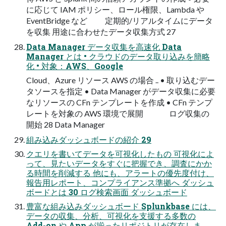
に応じて IAM ポリシー、ロール権限、Lambda や
EventBridge など 定期的/リアルタイムにデータ
を収集 ⽤途に合わせたデータ収集⽅式 27
Data Manager データ収集を⾼速化 Data
Manager とは • クラウドのデータ取り込みを簡略
化 • 対象：AWS、Google
Cloud、Azure リソース AWS の場合 .. • 取り込むデー
タソースを指定 • Data Manager がデータ収集に必要
なリソースの CFn テンプレートを作成 • CFn テンプ
レートを対象の AWS 環境で展開 ログ収集の
開始 28 Data Manager
組み込みダッシュボードの紹介 29
クエリを書いてデータを可視化したもの 可視化によ
って、⾒たいデータをすぐに把握でき、調査にかか
る時間を削減する 他にも、アラートの優先度付け、
報告⽤レポート、コンプライアンス準拠へ ダッシュ
ボードとは 30 ログ検索画⾯ ダッシュボード
豊富な組み込みダッシュボード Splunkbase には、
データの収集、分析、可視化を⽀援する多数の
Add-on や App が揃ったリポジトリが存在しま