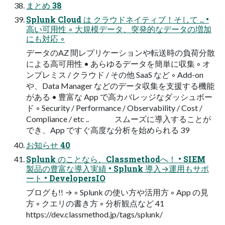
まとめ 38
Splunk Cloud は クラウドネイティブ！そして .. •
⾼い可⽤性 ◦ ⼤規模データ、突発的なデータの増加
にも対応 ◦
データのAZ 間レプリケーションや転送時の負荷分散
による⾼可⽤性 • あらゆるデータを簡単に収集 ◦ オ
ンプレミス / クラウド / その他 SaaS など ◦ Add-on
や、Data Manager などのデータ収集を⽀援する機能
がある • 豊富な App で⾼カバレッジなダッシュボー
ド ◦ Security / Performance / Observability / Cost /
Compliance / etc .. スムーズに導⼊することが
でき、App ですぐ⾼度な分析を始められる 39
お知らせ 40
Splunk のことなら、Classmethodへ！ • SIEM
製品の豊富な導⼊実績 • Splunk 導⼊→運⽤もサポ
ート • DevelopersIO
ブログも!! → ◦ Splunk の使い⽅や活⽤⽅ ◦ App の⾒
⽅ ◦ クエリの書き⽅ ◦ 分析観点など 41
https://dev.classmethod.jp/tags/splunk/