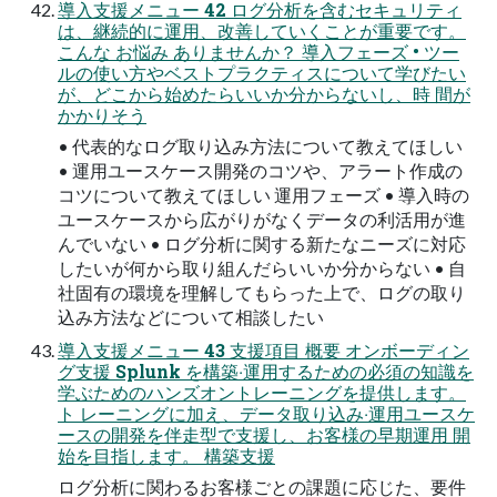
導⼊⽀援メニュー 42 ログ分析を含むセキュリティ
は、継続的に運⽤、改善していくことが重要です。
こんな お悩み ありませんか？ 導⼊フェーズ • ツー
ルの使い⽅やベストプラクティスについて学びたい
が、どこから始めたらいいか分からないし、時 間が
かかりそう
• 代表的なログ取り込み⽅法について教えてほしい
• 運⽤ユースケース開発のコツや、アラート作成の
コツについて教えてほしい 運⽤フェーズ • 導⼊時の
ユースケースから広がりがなくデータの利活⽤が進
んでいない • ログ分析に関する新たなニーズに対応
したいが何から取り組んだらいいか分からない • ⾃
社固有の環境を理解してもらった上で、ログの取り
込み⽅法などについて相談したい
導⼊⽀援メニュー 43 ⽀援項⽬ 概要 オンボーディン
グ⽀援 Splunk を構築‧運⽤するための必須の知識を
学ぶためのハンズオントレーニングを提供します。
ト レーニングに加え、データ取り込み‧運⽤ユースケ
ースの開発を伴⾛型で⽀援し、お客様の早期運⽤ 開
始を⽬指します。 構築⽀援
ログ分析に関わるお客様ごとの課題に応じた、要件