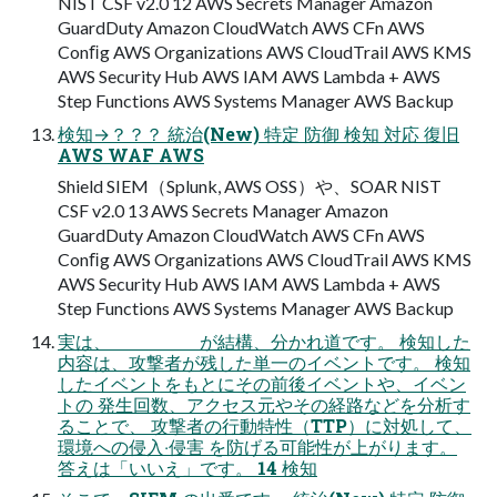
NIST CSF v2.0 12 AWS Secrets Manager Amazon
GuardDuty Amazon CloudWatch AWS CFn AWS
Conﬁg AWS Organizations AWS CloudTrail AWS KMS
AWS Security Hub AWS IAM AWS Lambda + AWS
Step Functions AWS Systems Manager AWS Backup
検知→？？？ 統治(New) 特定 防御 検知 対応 復旧
AWS WAF AWS
Shield SIEM（Splunk, AWS OSS）や、SOAR NIST
CSF v2.0 13 AWS Secrets Manager Amazon
GuardDuty Amazon CloudWatch AWS CFn AWS
Conﬁg AWS Organizations AWS CloudTrail AWS KMS
AWS Security Hub AWS IAM AWS Lambda + AWS
Step Functions AWS Systems Manager AWS Backup
実は、 が結構、分かれ道です。 検知した
内容は、攻撃者が残した単⼀のイベントです。 検知
したイベントをもとにその前後イベントや、イベン
トの 発⽣回数、アクセス元やその経路などを分析す
ることで、 攻撃者の⾏動特性（TTP）に対処して、
環境への侵⼊‧侵害 を防げる可能性が上がります。
答えは「いいえ」です。 14 検知