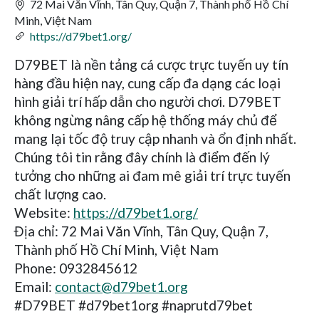
72 Mai Văn Vĩnh, Tân Quy, Quận 7, Thành phố Hồ Chí
Minh, Việt Nam
https://d79bet1.org/
D79BET là nền tảng cá cược trực tuyến uy tín
hàng đầu hiện nay, cung cấp đa dạng các loại
hình giải trí hấp dẫn cho người chơi. D79BET
không ngừng nâng cấp hệ thống máy chủ để
mang lại tốc độ truy cập nhanh và ổn định nhất.
Chúng tôi tin rằng đây chính là điểm đến lý
tưởng cho những ai đam mê giải trí trực tuyến
chất lượng cao.
Website:
https://d79bet1.org/
Địa chỉ: 72 Mai Văn Vĩnh, Tân Quy, Quận 7,
Thành phố Hồ Chí Minh, Việt Nam
Phone: 0932845612
Email:
contact@d79bet1.org
#D79BET #d79bet1org #naprutd79bet