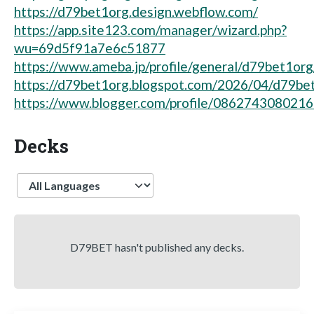
https://d79bet1org.design.webflow.com/
https://app.site123.com/manager/wizard.php?
wu=69d5f91a7e6c51877
https://www.ameba.jp/profile/general/d79bet1org
https://d79bet1org.blogspot.com/2026/04/d79bet
https://www.blogger.com/profile/086274308021
Decks
Language
D79BET hasn't published any decks.