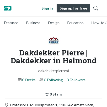
Sign in
Sign up for free
Featured
Business
Design
Education
How-to &
Dakdekker Pierre |
Dakdekker in Helmond
dakdekkerpierrenl
0 Decks
0 Following
0 Followers
0 Stars
Professor E.M. Meijerslaan 1, 1183 AV Amstelveen,