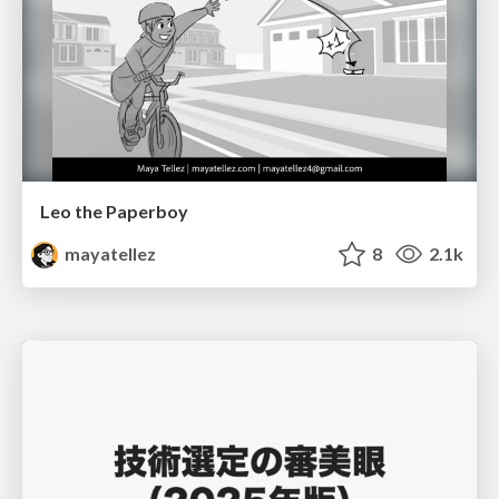
Leo the Paperboy
mayatellez
8
2.1k