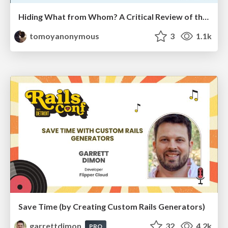
Hiding What from Whom? A Critical Review of the History of Programming languages for Music
tomoyanonymous
3
1.1k
Save Time (by Creating Custom Rails Generators)
garrettdimon
32
4.2k
PRO