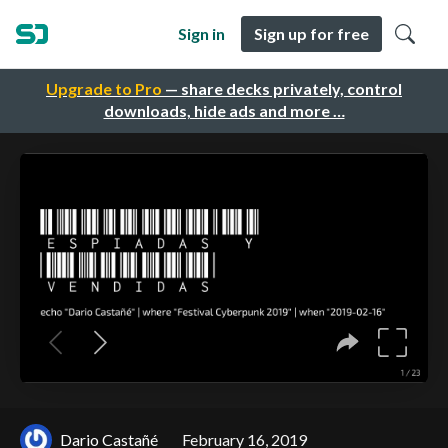
Sign in
Sign up for free
Upgrade to Pro
— share decks privately, control
downloads, hide ads and more …
Dario Castañé
February 16, 2019