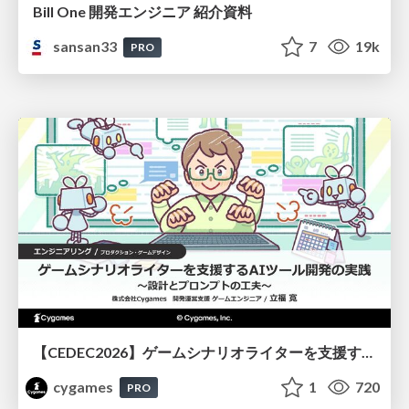
Bill One 開発エンジニア 紹介資料
sansan33
7
19k
PRO
【CEDEC2026】ゲームシナリオライターを支援するAIツール開発の実践 ― 設計とプロンプトの工夫 ―
cygames
1
720
PRO