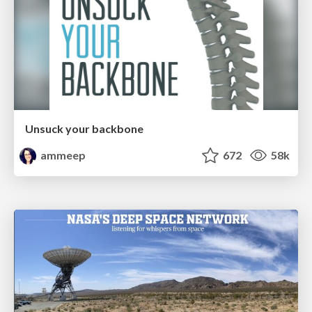
Unsuck your backbone
ammeep
672
58k