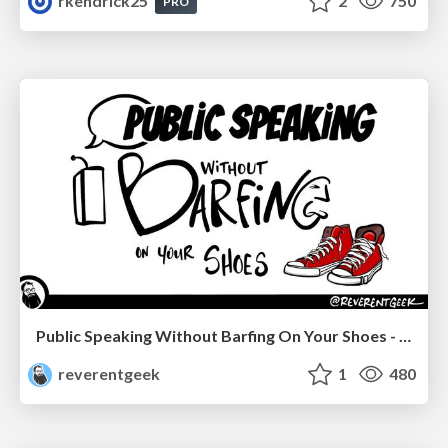
rkendrick25
2
750
PRO
Public Speaking Without Barfing On Your Shoes - THAT 2023
reverentgeek
1
480