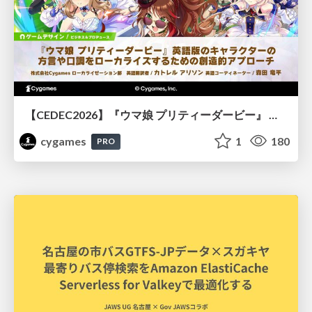
【CEDEC2026】『ウマ娘 プリティーダービー』 英語版のキャラクターの方言や口調をローカライズするための創造的アプローチ
cygames
1
180
PRO