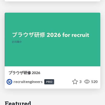
ブラウザ研修 2026
recruitengineers
3
520
PRO
Featured