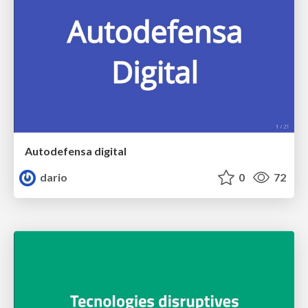
Autodefensa digital
dario
0
72