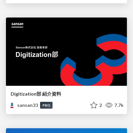
Digitization部 紹介資料
sansan33
2
7.7k
PRO