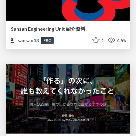
Sansan Engineering Unit 紹介資料
sansan33
1
4.9k
PRO