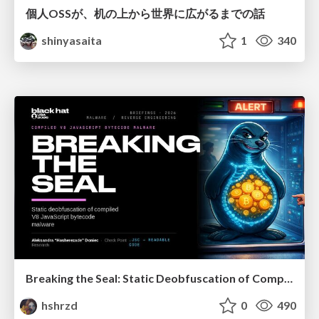
個人OSSが、机の上から世界に広がるまでの話
shinyasaita
1
340
Breaking the Seal: Static Deobfuscation of Compiled V8 JavaScript Bytecode Malware
hshrzd
0
490