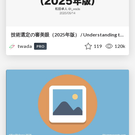
技術選定の審美眼（2025年版） / Understanding the Spiral of Technologies 2025 edition
twada
119
120k
PRO