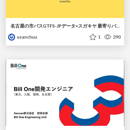
名古屋の市バスGTFS-JPデータ×スガキヤ 最寄りバス停検索をAmazon ElastiCache Serverless for Valkeyで最適化する
usanchuu
1
290