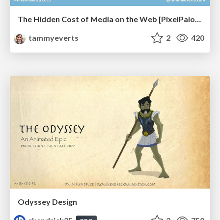
The Hidden Cost of Media on the Web [PixelPalooza 2025]
tammyeverts
2
420
Odyssey Design