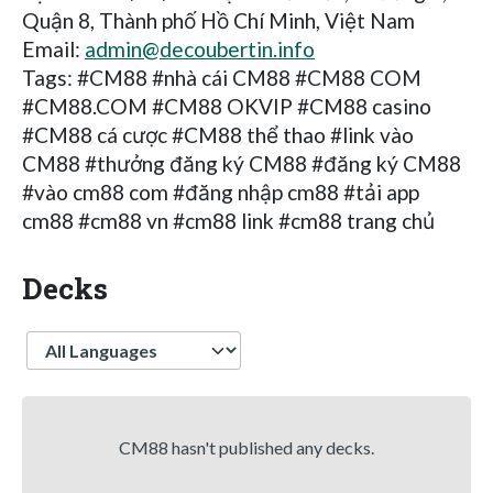
Quận 8, Thành phố Hồ Chí Minh, Việt Nam
Email:
admin@decoubertin.info
Tags: #CM88 #nhà cái CM88 #CM88 COM
#CM88.COM #CM88 OKVIP #CM88 casino
#CM88 cá cược #CM88 thể thao #link vào
CM88 #thưởng đăng ký CM88 #đăng ký CM88
#vào cm88 com #đăng nhập cm88 #tải app
cm88 #cm88 vn #cm88 link #cm88 trang chủ
Decks
Language
CM88 hasn't published any decks.