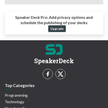
Speaker Deck Pro:
Add privacy options and
schedule the publishing of your decks
Upgrade
SpeakerDeck
Top Categories
Programming
Technology