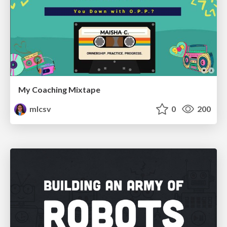
My Coaching Mixtape
mlcsv
0
200