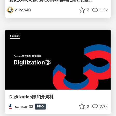
oikon48
7
1.3k
Digitization部 紹介資料
sansan33
2
7.7k
PRO