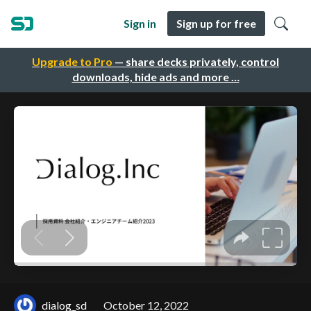
Sign in
Sign up for free
Upgrade to Pro
— share decks privately, control
downloads, hide ads and more …
dialog_sd
October 12, 2022