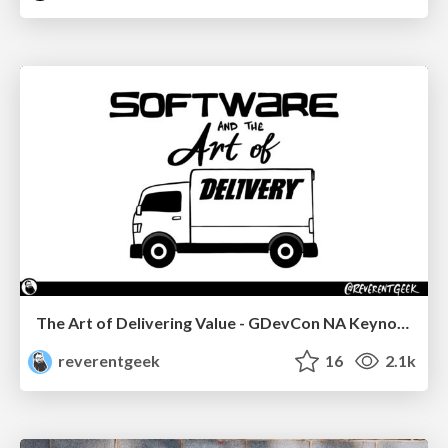
The Art of Delivering Value - GDevCon NA Keynote
reverentgeek
16
2.1k