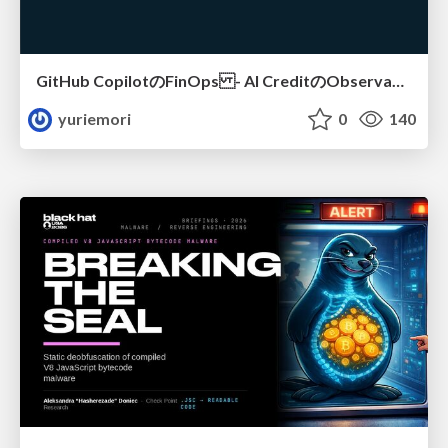
GitHub CopilotのFinOps - AI CreditのObservabilityと価値を生むためのエージェント設計
yuriemori
0
140