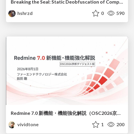
Breaking the Seal: Static Deobfuscation of Compiled V8 JavaScript Bytecode Malware
hshrzd
0
590
Redmine 7.0 新機能・機能強化解説（OSC2026京都ダイジェスト版）
vividtone
1
200