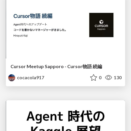
Cursor Meetup Sapporo - Cursor物語 続編
cocacola917
0
130