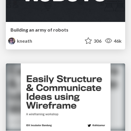
Building an army of robots
kneath
306
46k