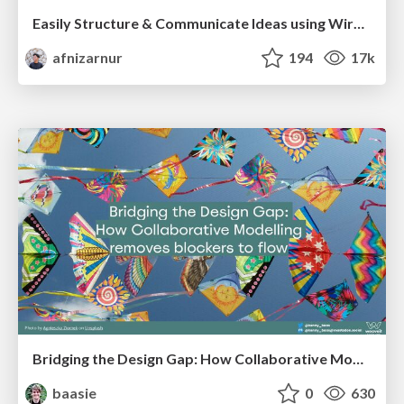
Easily Structure & Communicate Ideas using Wireframe
afnizarnur
194
17k
Bridging the Design Gap: How Collaborative Modelling removes blockers to flow between stakeholders and teams @FastFlow conf
baasie
0
630