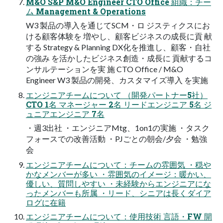
M&O S&P M&O Engineer CTO Office 組織：チー
ム Management & Operations
W3 製品の導入を通じてSCM・ロ ジスティクスにお
ける顧客体験を 増やし、顧客ビジネスの成長に貢 献
する Strategy & Planning DX化を推進し、顧客・自社
の強み を活かしたビジネス創造・成長に 貢献するコ
ンサルテーションを実 施 CTO Office / M&O
Engineer W3 製品の開発、カスタマイズ導入 を実施
エンジニアチームについて （開発パートナー5社）
CTO 1名 マネージャー 2名 リードエンジニア 5名 ジ
ュニアエンジニア 7名
・週3出社 ・エンジニアMtg、1on1の実施 ・タスク
フォースでの改善活動 ・PJごとの朝会/夕会 ・勉強
会
エンジニアチームについて：チームの雰囲気 ・穏や
かなメンバーが多い ・雰囲気のイメージ：暖かい、
優しい、質問しやすい ・未経験からエンジニアにな
ったメンバーも所属 ・リード、シニアは長くダイア
ログに在籍
エンジニアチームについて：使用技術 言語・FW 開