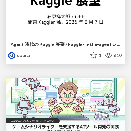
Agent 時代の Kaggle 展望 / kaggle-in-the-agentic-era
upura
1
610