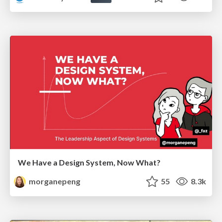
We Have a Design System, Now What?
morganepeng
55
8.3k