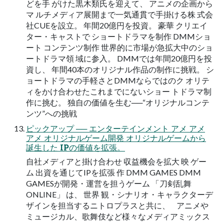
どを手 がけた黒木類氏を迎えて、 アニメの企画から
マ ルチメディア展開まで一気通貫で手掛ける株 式会
社CUEを設立。 年間20億円を投資。 豪華 クリエイ
ター・キャストで ショートドラマを制作 DMMショ
ート コンテンツ制作 世界的に市場が急拡大中のショ
ートドラマ領 域に参入。 DMMでは年間20億円を投
資し、 年間40本のオリジナル作品の制作に挑戦。 シ
ョートドラマの手軽さとDMMならではのク オリテ
ィをかけ合わせたこれまでにないショー トドラマ制
作に挑む。 独自の価値を生む──“オリジナルコンテ
ンツ”への挑戦
ピックアップ ── エンターテインメント アメ アメ
アメ オリジナルゲーム開発 オリジナルゲームから
誕生した IPの価値を拡張。
自社メディアと掛け合わせ 収益機会を拡大 映 ゲー
ム 出資を通じてIPを拡張 作 DMM GAMES DMM
GAMESが開発・運営を担うゲーム 「刀剣乱舞
ONLINE」 は、 世界 観・シナリオ・キャラクターデ
ザインを担当するニトロプラスと共に、 アニメや
ミュージカル、歌舞伎など様々なメディアミックス