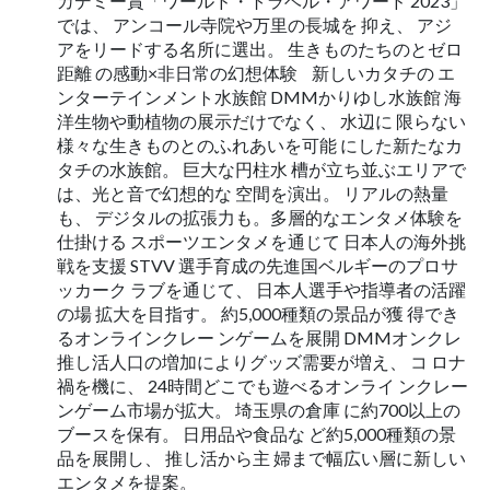
カデミー賞「ワールド・トラベル・アワード 2023」
では、 アンコール寺院や万里の長城を 抑え、 アジ
アをリードする名所に選出。 生きものたちのとゼロ
距離 の感動×非日常の幻想体験 新しいカタチの エ
ンターテインメント水族館 DMMかりゆし水族館 海
洋生物や動植物の展示だけでなく、 水辺に 限らない
様々な生きものとのふれあいを可能 にした新たなカ
タチの水族館。 巨大な円柱水 槽が立ち並ぶエリアで
は、光と音で幻想的な 空間を演出。 リアルの熱量
も、 デジタルの拡張力も。多層的なエンタメ体験を
仕掛ける スポーツエンタメを通じて 日本人の海外挑
戦を支援 STVV 選手育成の先進国ベルギーのプロサ
ッカーク ラブを通じて、 日本人選手や指導者の活躍
の場 拡大を目指す。 約5,000種類の景品が獲 得でき
るオンラインクレー ンゲームを展開 DMMオンクレ
推し活人口の増加によりグッズ需要が増え、 コ ロナ
禍を機に、 24時間どこでも遊べるオンライ ンクレー
ンゲーム市場が拡大。 埼玉県の倉庫 に約700以上の
ブースを保有。 日用品や食品な ど約5,000種類の景
品を展開し、 推し活から主 婦まで幅広い層に新しい
エンタメを提案。