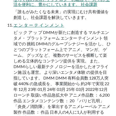
活を便利に、豊かにしていきます。 社会課題
「誰もがみたくなる未来」の実現にむけ共有価値を
創造 し、社会課題を解決していきます。
エ ン タ ー テ イ ン メ ン ト
ピ ッ ク ア ッ プ DMMが新たに創造する マルチエン
タメ・ プラットフォーム エンター テインメント 領
域での 挑戦 DMMのグループシナジーを活か し、 ひ
とつのプラットフォーム上で アニメ、 マンガ、 ゲ
ーム、 グッズな ど、 複数のサービスを横断して楽
しめる立体的なコンテンツ提供を 実現。 また、
DMMらしい最新テク ノロジーを活かしたオフライ
ン施 設も運営。 より深いエンタメ体験 の提供を目
指しています。 DMM DMM 有料会員数 128万人突
破 440% の急成長を、 事業開始から 約2年で実現 22
年 12月 23年 01月 24年 03月 25年 03月 2022年12月
ローンチ 取扱い作品急拡大中 アニメ作品数 ： 6,200
作品 エンタメコンテンツ数 ： 20 「パリピ孔明」
「炎炎ノ消防隊」 を輩出するアニメレーベル アニメ
製作 作品数 ： 作品 日本人の4人に1人が利用する