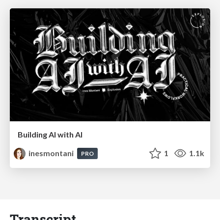
Building AI with AI
inesmontani
1
1.1k
PRO
Transcript