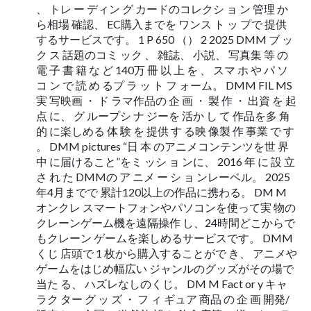
、 トレ ー ディン グ カードのコレクシ ョ ン 管理 か
ら相場 確認、 EC購入までを ワンス ト ッ プで 提供
するサービスです。 1 P 650 （） 2 2025 DMM ブ ッ
ク ス 話題のコミ ック 、 雑誌、 小説、 写真集 等 の
電 子 書 籍 な ど 140万 冊 以 上 を 、 スマ ホ や パ ソ
コ ン で 読 め るプ ラ ッ ト フ ォーム。 DMM FIL MS
実 写映画 ・ ド ラマ作品の 企 画 ・ 製 作 ・ 出資 を 起
点 に、 グ ループシ ナ ジーを 活か し て 作品を多 角
的 に楽しめる 体 験 を 提供 す る映 像製 作 事業 で す
。 DMM pictures “日 本 のアニメコンテンツを世 界
中 に届けること”をミ ッシ ョ ンに、 2016 年 に 設 立
さ れ た DMMの ア ニメ ー シ ョ ンレーベル。 2025
年4月までで 累計120以上の作品に携わる。 DM M
オンクレ スマートフォンやパソコンを使って実 物の
クレーンゲーム機を遠隔操作 し、24時間どこからで
もクレーン ゲームを楽しめるサービスです。 DMM
くじ 店頭で 1 枚から購入することがで き、 アニメや
ゲームをはじめ幅広い ジャンルのグッズがその場で
当た る、 ハズレなしのくじ。 DM M Fact or y キャ
ラク ター グ ッ ズ ・ フ ィ ギュア 商品 の 企 画 開発/