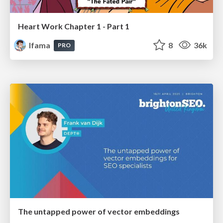
Heart Work Chapter 1 - Part 1
lfama
8
36k
PRO
The untapped power of vector embeddings