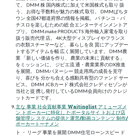
て。 DMM 株 国内株式に加えて米国株式も取り 扱
う、 お得な手数料が魅力の株式 取引。 DMMぱちタ
ウン 全国47都道府県の情報を掲載。 パ チンコ・パ
チスロを楽しむための総 合エンターテインメントア
プリ。 DMM.make PRODUCTS 海外輸入家電を取り
扱う販売代理 店。 4K大型ディスプレイやフランス
の衣類スチーマーなど、 暮らしを良 質にアップデー
トするアイテムを幅 広く展開しています。 DMM農
業 「新しい価値を作り、 農業の未来に 貢献する」
をミッションに、 ジビエ流 通・農業業界のDX推進
を展開。 DMMバヌーシー 競走用馬の成長を見守
り、喜びを 分かち合える感動共有型のファンド サー
ビス。 DMM JCBカード 株式会社クレディセゾンが
当社と提 携し発行しているDMM会員向けの クレジ
ットカードです。
主な 事業 社会貢献事業 Waitinglist アミューズメ
ン トポーカーに特化し たポータルサイ トおよび店
舗管理シ ステムの提供と運営/動画コンテンツ 制作/
ポーカートーナメン
ト ・ リーグ 事業を展開 DMM住宅ローンスピー ド