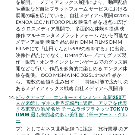
を展開。 メディアミックス展開により、 動画配信
や通販など自社プラットフォーム サービスにおける
展開の幅を広げている。 自社メディアへ展開 ©2015
EXNOA LCC / NITORO PLUS 映像作品を起点に広げ
る クロスメディア展開で、 多面的な体験を提供 映
像作 マルチエンタメプラットフォーム だから可能な
メディア展開 映像作品の製作 DMM FILMS DMM
FILMSにて『山田くんとLv999の恋をする』に出資。
映像作 品だけでなく、DMMグループにてグッズ製
作・販売・オンラインク レーンゲームでのグッズ展
開なども行い、作品を多角的に楽しめる エンタメ体
験を提供。 ©CO MISMA INC 2025L 1つの作品か
ら、 複数の価値を生み出す―― 持続可能で広がりの
あるメディアミックス戦略 自社メディアへ展開 作
ピックアップ ── エンターテインメント 年間250万
人が来館し ギネス世界記録™に認定。 アジアを代表
する東京の 観光名所 チームラボプラネッツTOKYO
DMM 最も来館者の多い美術館（単一アート・グル
ー
プ） としてギネス世界記録™に認定。 旅行業界 のア