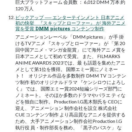
巨大プラットフォーム 会員数 ： 6,012 DMM 万本 約
120 万人
ピックアップ ── エンターテインメント 日本アニメ
初の快挙 『スキップとローファー』 が 海外アニメ
賞を受賞 DMM pictures コンテンツ制作
アニメーションレーベル 「DMM pictures」 が手 掛
けるTVアニメ 『スキップとローファー』 が 「第 20
回中国アニメ・マンガ金龍賞」 にて海外アニ メ賞を
日本アニメとして初めて受賞。 また、 FILMARKS
ANIME AWARDS 2023では、最 も話題を集めたアニ
メとして第1位を獲得。 国際エミー賞にノミネー
ト！ オリジナル作品を多数制作 DMM TV コンテン
ツ制作 初のオリジナルドラマ 『ケンシロウによろし
く』 では、 国際エミー賞2024短編シリーズ部門に
ノミネート。 そのほか多数のドラマやバラエ ティな
どを独自に制作。 Production I.G黒木類氏を CEOに
迎え、 アニメーション 制作会社を設立 株式会社
CUE コンテンツ制作 より高品質なアニメを提供する
ため、 大手アニ メーション制作会社Production I.G
執行役 員・制作部長を務め、 「黒子のバスケ」 な