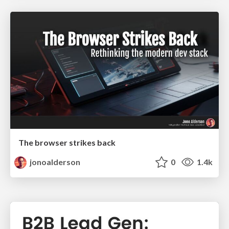
The browser strikes back
jonoalderson
0
1.4k