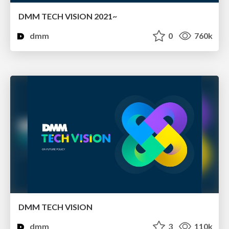
DMM TECH VISION 2021~
dmm
0
760k
DMM TECH VISION
dmm
3
110k