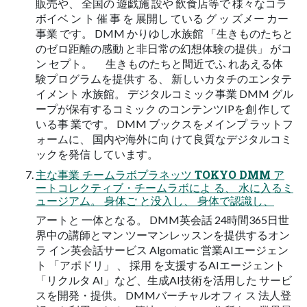
販売や、 全国の 遊戯施 設や 飲食店等で 様々なコラ
ボイベ ン ト 催 事 を 展開し ている グ ッ ズメー カー
事業 です。 DMM かりゆし水族館 「生きものたちと
のゼロ距離の感動 と非日常の幻想体験の提供」 がコ
ン セプト。 生きものたちと間近でふ れあえる体
験プログラムを提供す る、 新しいカタチのエンタテ
イメント 水族館。 デジタルコミック事業 DMM グル
ープが保有するコミック のコンテンツIPを創 作して
いる事 業です。 DMM ブックスをメインプ ラットフ
ォームに、 国内や海外に向 けて良質なデジタルコミ
ックを発信 しています。
主な事業 チームラボプラネッツ TOKYO DMM ア
ートコレクティブ・チームラボによ る、 水に入るミ
ュージアム。 身体ご と没入し、 身体で認識し、
アートと 一体となる。 DMM英会話 24時間365日世
界中の講師とマン ツーマンレッスンを提供するオン
ラ イン英会話サービス Algomatic 営業AIエージェン
ト 「アポドリ」 、 採用 を支援するAIエージェント
「リクルタ AI」など、生成AI技術を活用した サービ
スを開発・提供。 DMMバーチャルオフィ ス 法人登