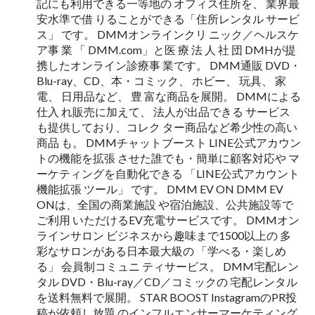
記にも利用できる一等地の オフィス住所を、 業界最
安水準で借 りることができる「住所レンタル サービ
ス」 です。 DMMオンラインクリ ニック／ヘルスケ
ア事 業 「 DMM.com」と医 療 法 人 社 団 DMHが提
携したオンライン診療事 業です。 DMM通販 DVD・
Blu-ray、CD、本・コミック、 ホビー、 玩具、 家
電、 日用品など、 豊 富な商品を展開。 DMMによる
仕入 れ販売に加えて、 法人が出品できる サービス
も提供しており、コレク ター商品など希少性の高い
商品 も。 DMMチャットブースト LINE公式アカウン
トの機能を拡張 させた誰でも・簡単に顧客対応や マ
ーケティングを自動化できる 「LINE公式アカウント
機能拡張 ツール」 です。 DMM EV ON DMM EV
ONは、全国の商業施設 や宿泊施設、公共施設等で
ご利用 いただけるEV充電サービスです。 DMMオン
ラインサロン ビジネスから趣味まで1500以上の 多
彩なサロンがある日本最大級の 「学べる・楽しめ
る」 会員制コミュニ ティサービス。 DMM宅配レン
タル DVD・Blu-ray／CD／コミックの 宅配レンタル
を送料無料で展開。 STAR BOOST InstagramのPR投
稿が依頼し放題 のインフルエンサーマーケティング