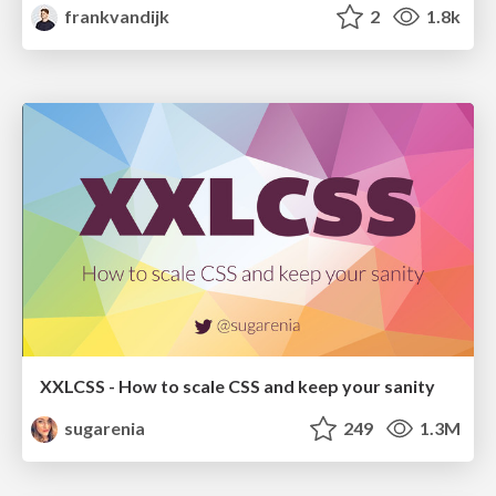
frankvandijk
2
1.8k
XXLCSS - How to scale CSS and keep your sanity
sugarenia
249
1.3M