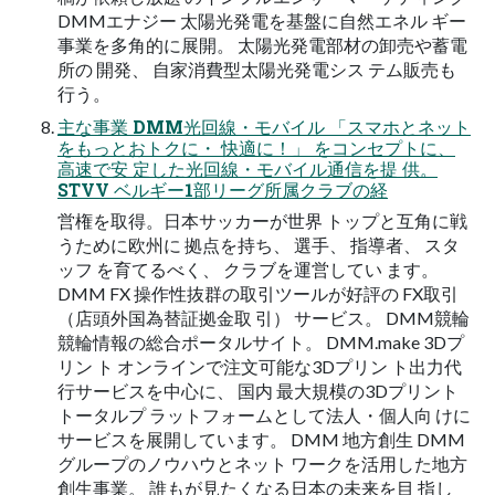
DMMエナジー 太陽光発電を基盤に自然エネル ギー
事業を多角的に展開。 太陽光発電部材の卸売や蓄電
所の 開発、 自家消費型太陽光発電シス テム販売も
行う。
主な事業 DMM光回線・モバイル 「スマホとネット
をもっとおトクに・ 快適に！」 をコンセプトに、
高速で安 定した光回線・モバイル通信を提 供。
STVV ベルギー1部リーグ所属クラブの経
営権を取得。日本サッカーが世界 トップと互角に戦
うために欧州に 拠点を持ち、 選手、 指導者、 スタ
ッフ を育てるべく、 クラブを運営してい ます。
DMM FX 操作性抜群の取引ツールが好評の FX取引
（店頭外国為替証拠金取 引） サービス。 DMM競輪
競輪情報の総合ポータルサイト。 DMM.make 3Dプ
リン ト オンラインで注文可能な3Dプリン ト出力代
行サービスを中心に、 国内 最大規模の3Dプリント
トータルプ ラットフォームとして法人・個人向 けに
サービスを展開しています。 DMM 地方創生 DMM
グループのノウハウとネット ワークを活用した地方
創生事業。 誰もが見たくなる日本の未来を目 指し