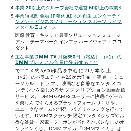
事業 20以上のグループ会社で運営 60以上の事業を
事業領域図 金融 IP開発 AI 地方創生 エンターテイ
ンメント ビジネスソリューション スポーツ ライフ
スタイル Eコマース
医療 教育・キャリア 農業ソリューション ミュージ
アム・ テーマパーク インフラ ハードウェア・ プロ
ダクト
主な事業 DMM TV 月額550円 （税込） （※1） の
DMMプレ ミアム会 員に登 録すること
でアニメ 約 6,600作 品 を中 心 に 21万 本 以 上
（※2） のバラエテ ィ や2.5次元作品 ・ 舞 台 ・ ミ ュ
ージカル、 ド ラ マ 、 映画など多 彩なエン タ メ コ
ン テ ンツを楽しめるサ ブ スク リ プシ ョ ン動画配信
サービ ス。 DMM GAMES ユーザーに快適にゲーム
を楽しん でもらえるプラットフォームづくり や、
ユニークなゲームの開発・パブ リッシングを行って
います。 DM Mスクラッチ 限定エンタメグッズやお
得な雑貨・ 家電・クーポンが当たるハズレなし のオ
ンラインくじ。 DMM マイカ 「DMMマ イカ 」 は