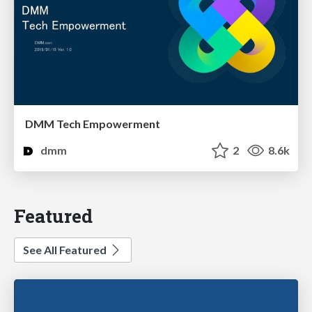
DMM Tech Empowerment
dmm
2
8.6k
Featured
See All Featured