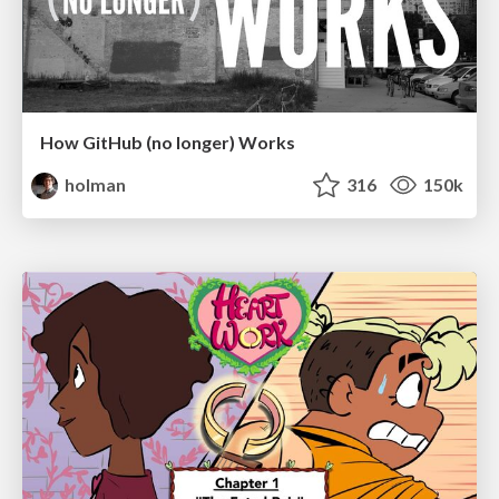
How GitHub (no longer) Works
holman
316
150k