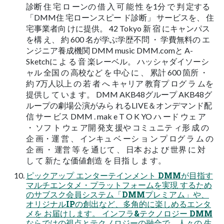
診断 住 宅 ロ ーンの 借 入 可 能 性 を1分 で 判 定する
「DMM住 宅ローンスピー ド診断」 サービスを、 住
宅事業者向 けに提供。 42 Tokyo 新 宿 にキャンパス
を構 え、 約 600 名が学ぶ学歴不問 ・ 学費無料の エ
ンジニア養成機関 DMM music DMM.comと A-
Sketchに よ る 音 楽レーベル。 ハッシャダイソーシ
ャル 全国 の 高校など を 中心 に 、 累計 600 箇所 ・
約 7万人以上 の 若 者 へ キャリア 教育プ ログ ラ ムを
提供し て いま す。 DMM AKB48グループ AKB48グ
ループの劇場公演がみら れるLIVE＆オンデマンド配
信 サー ビス DMM . mak e T O K YO ハ ード ウェ ア
・ ソフ ト ウェ ア開 発支 援や コミュニテ ィ形 成 の
企 画・運 営 、 インキュ ベ ーシ ョ ン プ ログ ラ ム の
企 画 ・ 運営 等 を 通じて 、 日本 およ び 世界 に 対
し て 新た な価値創造 を 目指 し ま す。
ピックアップ エンターテインメント DMMが目指す
マルチエンタメ・プラットフォームを実現 するため
のサブスク会員システム「DMMプレミアム」や、
オリジナルIPの創出など、多角的に楽しめるエンタ
メを お届けします。 インフラ&テクノロジー DMM
ならではの視点とテクノロジーの融合で、人々の 生