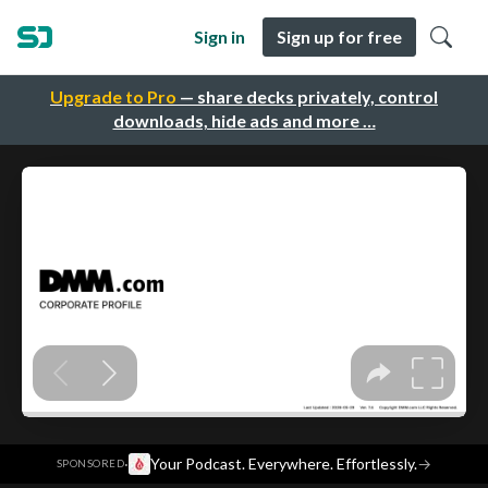
Sign in
Sign up for free
Upgrade to Pro
— share decks privately, control
downloads, hide ads and more …
·
Your Podcast. Everywhere. Effortlessly.
→
SPONSORED