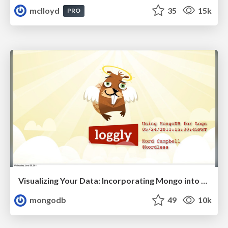
mclloyd
35
15k
PRO
Visualizing Your Data: Incorporating Mongo into Loggly Infrastructure
mongodb
49
10k