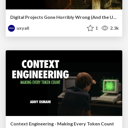
Digital Projects Gone Horribly Wrong (And the UX Pros Who Still Save the Day) - Dean Schuster
uxyall
1
2.3k
Context Engineering - Making Every Token Count