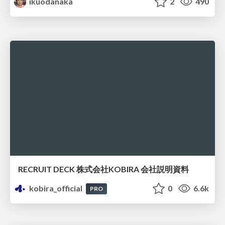
ikuodanaka
2
490
RECRUIT DECK 株式会社KOBIRA 会社説明資料
kobira_official
0
6.6k
PRO