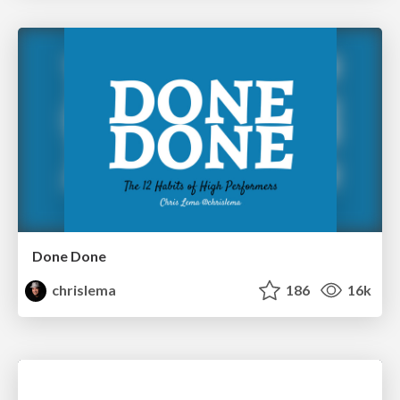
Done Done
chrislema
186
16k