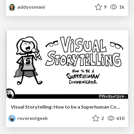
addyosmani
9
1k
Visual Storytelling: How to be a Superhuman Communicator
reverentgeek
2
610