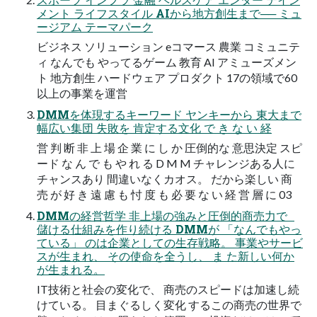
メント ライフスタイル AIから地方創生まで── ミュ
ージアム テーマパーク
ビジネス ソリューション eコマース 農業 コミュニテ
ィ なんでも やってるゲーム 教育 AI アミューズメン
ト 地方創生 ハードウェア プロダクト 17の領域で60
以上の事業を運営
DMMを体現するキーワード ヤンキーから 東大まで
幅広い集団 失敗を 肯定する文化 で き な い 経
営 判 断 非 上 場 企 業 に し か 圧倒的な 意思決定 スピ
ード な ん で も や れ る D M M チャレンジある人に
チャンスあり 間違いなくカオス。 だから楽しい 商
売 が 好 き 遠 慮 も 忖 度 も 必 要 な い 経 営 層 に 03
DMMの経営哲学 非上場の強みと圧倒的商売力で
儲ける仕組みを作り続ける DMMが 「なんでもやっ
ている」 のは企業としての生存戦略。 事業やサービ
スが生まれ、 その使命を全うし、 ま た新しい何か
が生まれる。
IT技術と社会の変化で、 商売のスピードは加速し続
けている。 目まぐるしく変化 するこの商売の世界で