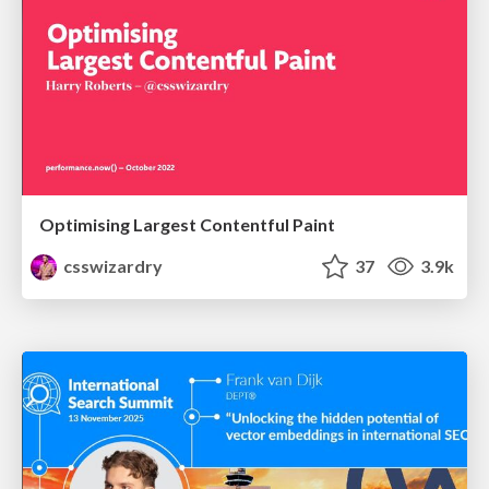
Optimising Largest Contentful Paint
csswizardry
37
3.9k