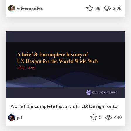
eileencodes
38
2.9k
A brief & incomplete history of UX Design for the World Wide Web: 1989–2019
jct
2
440