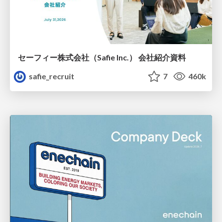
セーフィー株式会社（Safie Inc.） 会社紹介資料
safie_recruit
7
460k