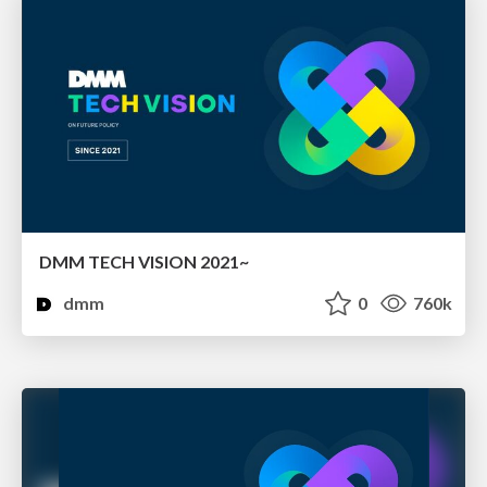
DMM TECH VISION 2021~
dmm
0
760k