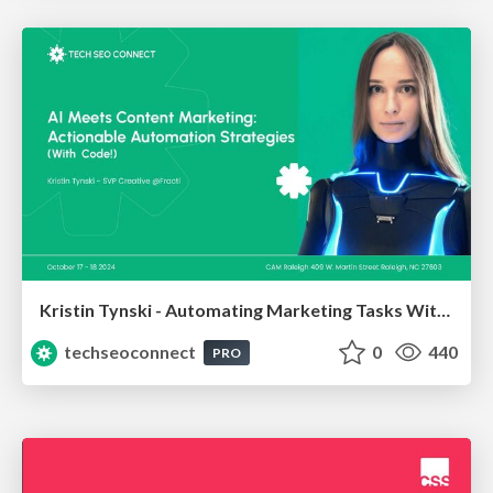
Kristin Tynski - Automating Marketing Tasks With AI
techseoconnect
0
440
PRO