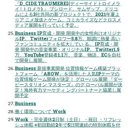
『D_CIDE TRAUMEREI(ディーサイドトロイメラ
イ | トロメラ) 』 ブシロード、サムザップ、ドリコ
ムによる3社共同の新プロジェクトで、2021年夏よ
りア ニメ放送とゲーム、コミカライズなどクロスメ
ディア展開を行っていく予定。
Business IP育成・開発 開発中の女性向けオリジナ
ルIP。 Twitterフォロワー5.8万。順調に熱量 高い
ファンコミュニティを拡大してい る。 IP育成・開
発 開発中の音楽事業・オリジナルIP。 Twitter1.5
万、YouTube登録者1.1万。 音楽、物語、ECを自社
で開発し展開。
Business 新規事業開発 位置情報ゲーム構築プラッ
トフォーム 『AROW』を活用した人気IPテーマの
位置情報ゲーム開発が決定！ グローバル展開 『ダー
ビースタリオン マスターズ』のグ ローバル展開が決
定！海外有力マーケティ ングパートナーと協業し展
開予定
Business
働く環境について Work
Work ・完全週休2日制（土日） ・祝日 ・リフレッ
シュ休暇 ※初回勤続2年で5日間連続の特別休暇を付