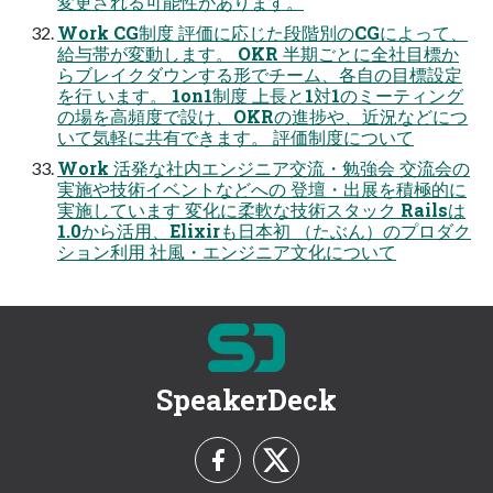
変更される可能性があります。
Work CG制度 評価に応じた段階別のCGによって、
給与帯が変動します。 OKR 半期ごとに全社目標か
らブレイクダウンする形でチーム、各自の目標設定
を行 います。 1on1制度 上長と1対1のミーティング
の場を高頻度で設け、OKRの進捗や、近況などにつ
いて気軽に共有できます。 評価制度について
Work 活発な社内エンジニア交流・勉強会 交流会の
実施や技術イベントなどへの 登壇・出展を積極的に
実施しています 変化に柔軟な技術スタック Railsは
1.0から活用、Elixirも日本初 （たぶん）のプロダク
ション利用 社風・エンジニア文化について
SpeakerDeck