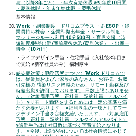
与（以降3年ごと） ・年次有給休暇 ※初年度10日間
・夏季休暇 ・年末年始休暇 ・慶弔休暇
基本情報
Work ・副業制度：ドリコムプラス ・J-ESOP ・従
業員持ち株会 ・企業型拠出年金 ・サークル制度 ・
マッサージルーム利用 40分500円 ・育児支援（時
短制度/時差出勤/産前産後休暇/育児休業） ・出産一
時金（10万円）
・ライフデザイン手当 ・住宅手当（入社後3年目ま
で支給 ※新卒社員のみ） 福利厚生
感染症対策：勤務形態について Work ドリコムで
は、従業員およびご家族のみなさん、お客様、お取
引先様の 感染リスク軽減のため、リモート勤務及び
時差出勤を許可しております。 日数上限もありませ
ん。（対象雇用形態：正社員、契約社員、アルバイ
ト） ※リモート勤務をするためには一定の基準を満
たす必要があります。 ※福利厚生の一環としてワー
クデザイン手当を定額支給いたします。 （対象雇用
形態：正社員、契約社員、フルタイムアルバイト）
※通勤手当は出社日数に基づく実費支給となりま
す。 ※今後、上記内容については社会情勢に応じて