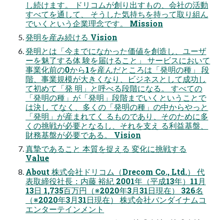
し続けます。 ドリコムが創り出すもの、会社の活動
すべてを通して、 そうした気持ちを持って取り組ん
でいくという企業理念です。 Mission
発明を産み続ける Vision
発明とは「今までになかった価値を創造し、ユーザ
ーを魅了する体 験を届けること」 サービスにおいて
事業化前の0から1を産んだところは「発明の種」 段
階、事業規模が大きくなり、ビジネスとして成功し
て初めて「発 明」と呼べる段階になる。 すべての
「発明の種」が「発明」段階までいくということで
は決し てなく、多くの「発明の種」の中からやっと
「発明」が産まれてく るものであり、そのために多
くの挑戦が必要となるし、それを支え る利益基盤、
財務基盤が必要である。 Vision
真摯であること 本質を捉える 変化に挑戦する
Value
About 株式会社ドリコム（Drecom Co., Ltd.） 代
表取締役社長：内藤 裕紀 2001年（平成13年）11月
13日 1,735百万円（※2020年3月31日現在） 326名
（※2020年3月31日現在） 株式会社バンダイナムコ
エンターテインメント