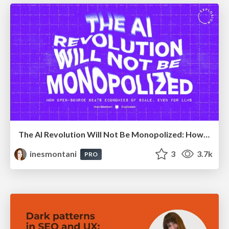
The AI Revolution Will Not Be Monopolized: How open-source beats economies of scale, even for LLMs
inesmontani
3
3.7k
PRO