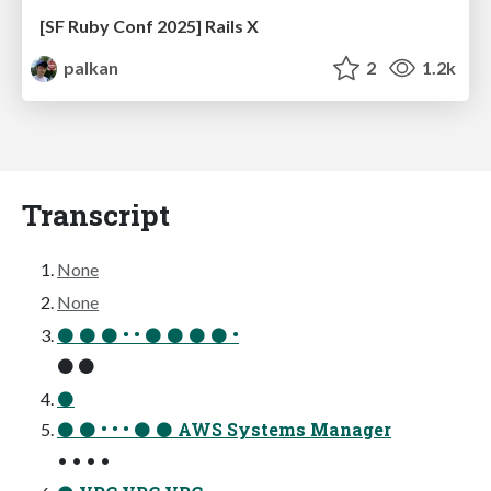
[SF Ruby Conf 2025] Rails X
palkan
2
1.2k
Transcript
None
None
⚫ ⚫ ⚫ • • ⚫ ⚫ ⚫ ⚫ •
⚫ ⚫
⚫
⚫ ⚫ • • • ⚫ ⚫ AWS Systems Manager
• • • •