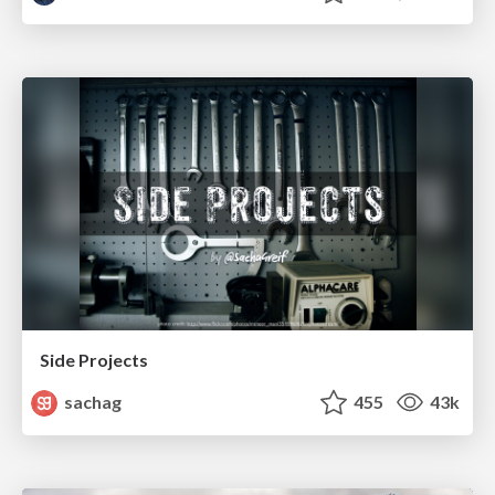
Side Projects
sachag
455
43k