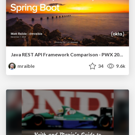
Java REST API Framework Comparison - PWX 2021
mraible
34
9.6k