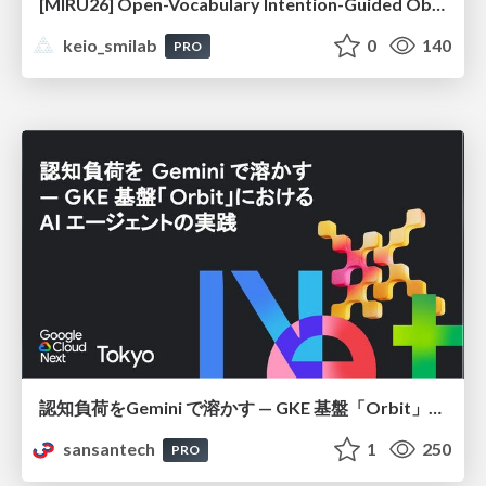
[MIRU26] Open-Vocabulary Intention-Guided Object Detection in Diverse Scenes
keio_smilab
0
140
PRO
認知負荷をGemini で溶かす — GKE 基盤「Orbit」における AI エージェントの実践
sansantech
1
250
PRO