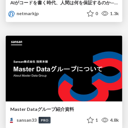
AIがコードを書く時代、人間は何を保証するのか———馬場さんと考える、開発者に求められる新しい責任と価値 - TECH PLAY
netmarkjp
0
1.3k
Master Dataグループ紹介資料
sansan33
1
4.8k
PRO