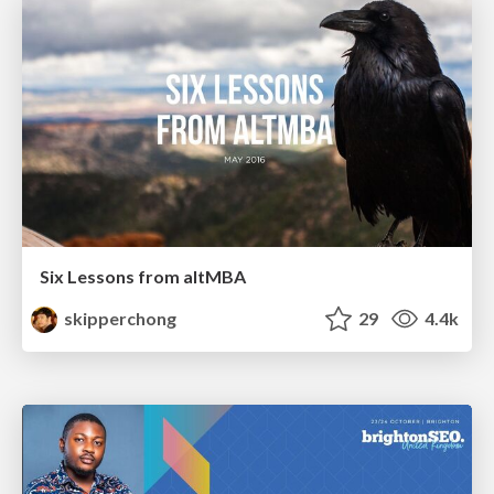
Six Lessons from altMBA
skipperchong
29
4.4k