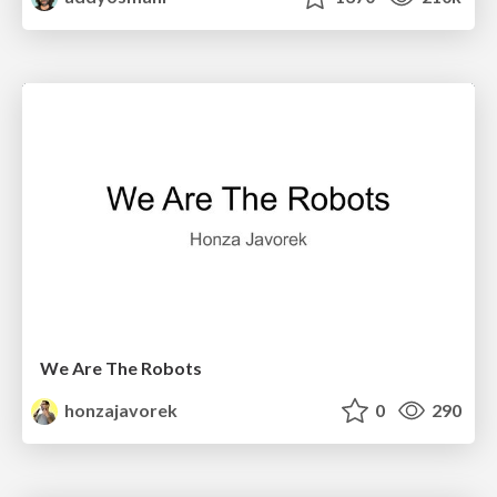
We Are The Robots
honzajavorek
0
290