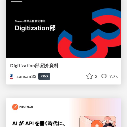
Digitization部 紹介資料
sansan33
2
7.7k
PRO