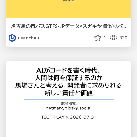
名古屋の市バスGTFS-JPデータ×スガキヤ 最寄りバス停検索をAmazon ElastiCache Serverless for Valkeyで最適化する
usanchuu
1
330