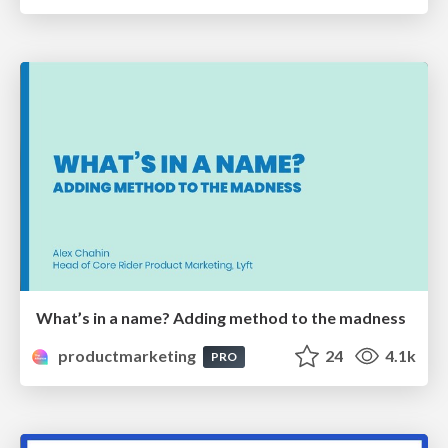
What’s in a name? Adding method to the madness
productmarketing
24
4.1k
PRO