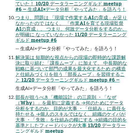
ていた！ 10/20 データラーニングギルド meetup
#6 — 生成AI×データ分析「やってみた」を語ろう！
つまり、問題は 「現場で作業するAIの育成」が足り
なかったので はなく、 「作業AIを育てる現場監督
AIの育成」、 つまり、何故データ分析をするのか、
が明確に なっていなかった 11/20 データラーニング
ギルド meetup #6
— 生成AI×データ分析「やってみた」を語ろう！
解決策は 短期的な視点からの現場の即時的な課題解
決に取り組む 「課長ムーブ」に加えて、 中長期的な
戦略に基づいて部門の成果を最大化するため の構造
と仕組みづくりを担う「部長ムーブ」を習得するこ
と 12/20 データラーニングギルド meetup #6 —
生成AI×データ分析「やってみた」を語ろう！
部長が担うべき「機能設計」の三原則 ・「なぜ
（Why）」を最初に定義する →何のためにデータ
分析をするのか、目的が大事 ・「仕組み」に責任を
持たせる →個人のスキルではなく、組織のケイパが
大事 ・「失敗」を仕組みの糧にする →組織の目的を
基準としたフィードバックが大事 13/20 データラー
ニングギルド meetup