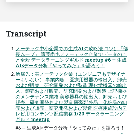
Transcript
ノーテック中小企業での生成AIの攻略法 コツは「部
長ムーブ」 遠藤尚也／ノーテック企業でデータのこ
と全般 データラーニングギルド meetup #6 — 生成
AI×データ分析「やってみた」を語ろう！
所属先：某ノーテック企業（エンジニアもデザイナ
ーもいない） 事業内容：医療用機器の輸出入、卸売
および販売、研究開発および製造 理化学機器の輸出
入、卸売および販売、研究開発および製造 上記機器
のメンテナンス業務 美容器具の輸出入、卸売および
販売、研究開発および製造 医薬部外品、化粧品の卸
売および販売、研究開発および製造 医療用施設内テ
レビ用コンテンツ配信業務 1/20 データラーニング
ギルド meetup
#6 — 生成AI×データ分析「やってみた」を語ろう！