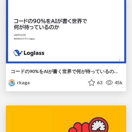
コードの90%をAIが書く世界で何が待っているのか / What awaits us in a world where 90% of the code is written by AI
rkaga
63
45k