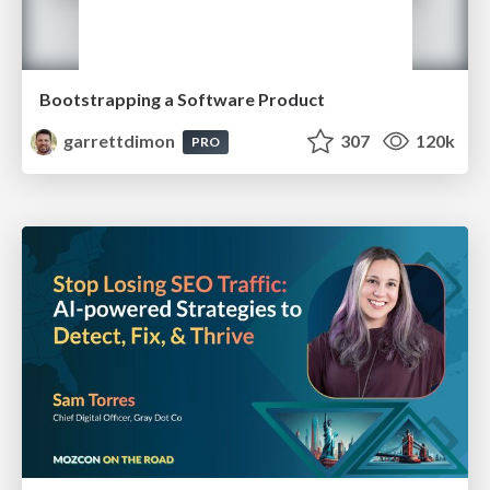
Bootstrapping a Software Product
garrettdimon
307
120k
PRO