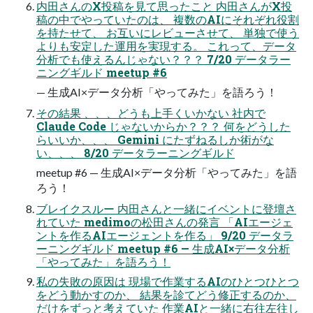
内田さんのX投稿を見て思ったこと 内田さんがX投
稿の中でやっていたのは、 複数のAIにそれぞれ役割
を持たせて、 お互いにレビューさせて、 単独で使う
よりも安定した運用を実現する。 これって、データ
分析でも使えるんじゃない？？？ 7/20 データラー
ニングギルド meetup #6
— 生成AI×データ分析「やってみた」を語ろう！
その結果 、、、どうも上手くいかない 社内で
Claude Code じゃないからか？？？ 何をどうした
らいいか、、、 Gemini にたずねるしか術がな
い、、、 8/20 データラーニングギルド
meetup #6 — 生成AI×データ分析「やってみた」を語
ろう！
ブレイクスルー 内田さんと一緒にイベントに登壇さ
れていた medimoの松田さんの発言 「AIエージェ
ントを作るAIエージェントを作る」 9/20 データラ
ーニングギルド meetup #6 — 生成AI×データ分析
「やってみた」を語ろう！
私の失敗の原因は 現場で作業するAIのひとつひとつ
をどう動かすのか、 結果を診てどう修正するのか、
だけをずっと考えていた 作業AIと一緒に右往左往し