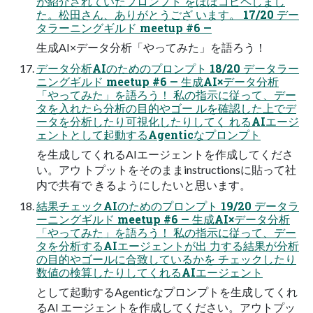
が紹介されていたプロンプト をほぼコピペしまし
た。松田さん、ありがとうござ います。 17/20 デー
タラーニングギルド meetup #6 —
生成AI×データ分析「やってみた」を語ろう！
データ分析AIのためのプロンプト 18/20 データラー
ニングギルド meetup #6 — 生成AI×データ分析
「やってみた」を語ろう！ 私の指示に従って、デー
タを入れたら分析の目的やゴー ルを確認した上でデ
ータを分析したり可視化したりしてく れるAIエージ
ェントとして起動するAgenticなプロンプト
を生成してくれるAIエージェントを作成してくださ
い。アウ トプットをそのままinstructionsに貼って社
内で共有で きるようにしたいと思います。
結果チェックAIのためのプロンプト 19/20 データラ
ーニングギルド meetup #6 — 生成AI×データ分析
「やってみた」を語ろう！ 私の指示に従って、デー
タを分析するAIエージェントが出 力する結果が分析
の目的やゴールに合致しているかを チェックしたり
数値の検算したりしてくれるAIエージェント
として起動するAgenticなプロンプトを生成してくれ
るAI エージェントを作成してください。アウトプッ