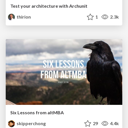
Test your architecture with Archunit
thirion
1
2.3k
Six Lessons from altMBA
skipperchong
29
4.4k