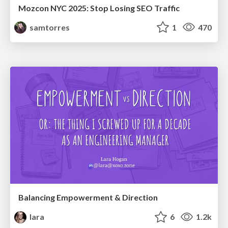
Mozcon NYC 2025: Stop Losing SEO Traffic
samtorres
1
470
Balancing Empowerment & Direction
lara
6
1.2k