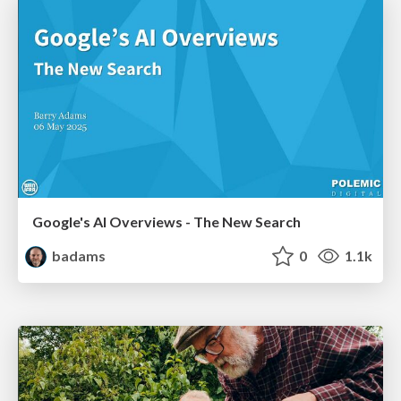
Google's AI Overviews - The New Search
badams
0
1.1k