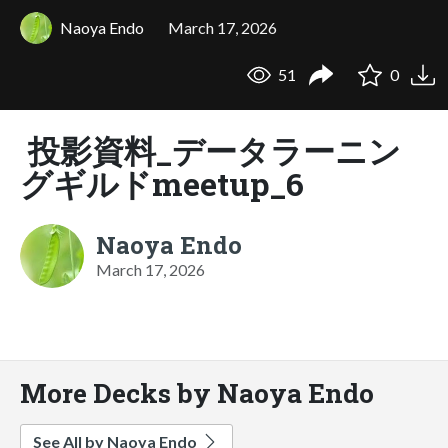
Naoya Endo
March 17, 2026
51
0
投影資料_データラーニン
グギルドmeetup_6
Naoya Endo
March 17, 2026
More Decks by Naoya Endo
See All by Naoya Endo