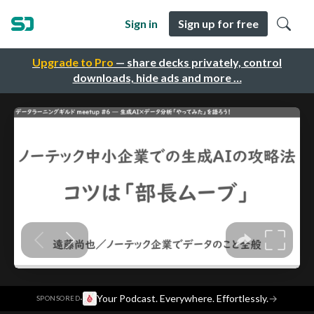
Sign in
Sign up for free
Upgrade to Pro
— share decks privately, control
downloads, hide ads and more …
·
Your Podcast. Everywhere. Effortlessly.
→
SPONSORED