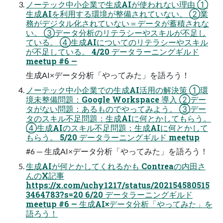
ノーテック中小企業で生成AIが使われない理由 ①
生成AIを利用する環境が整備されていない。 ②業
務がデジタル化されていない＝データが蓄積されな
い。 ③データ分析のリテラシーやスキルが不足し
ている。 ④生成AIについてのリテラシーやスキル
が不足している。 4/20 データラーニングギルド
meetup #6 —
生成AI×データ分析「やってみた」を語ろう！
ノーテック中小企業での生成AI活用の解決策 ①環
境未整備問題：Google Workspace 導入 ②デー
タがない問題：あるものでやってみよう。 ③デー
タのスキル不足問題：生成AIに何とかしてもらう。
④生成AIのスキル不足問題：生成AIに何とかして
もらう。 5/20 データラーニングギルド meetup
#6 — 生成AI×データ分析「やってみた」を語ろう！
生成AIが何とかしてくれるかも Contreaの内田さ
んのX記事
https://x.com/uchy1217/status/202154580515
3464783?s=20 6/20 データラーニングギルド
meetup #6 — 生成AI×データ分析「やってみた」を
語ろう！