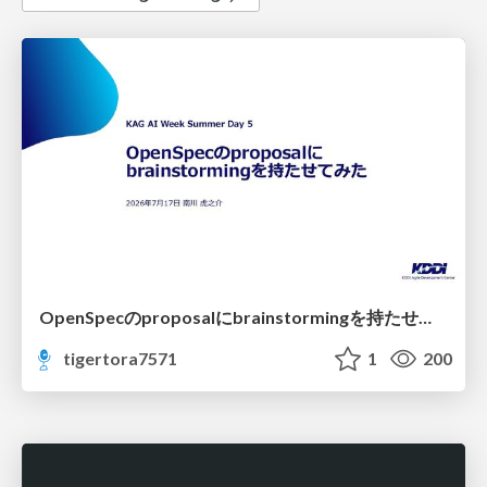
OpenSpecのproposalにbrainstormingを持たせてみた
tigertora7571
1
200