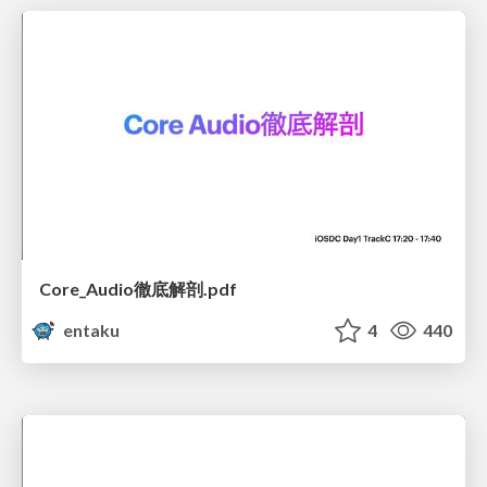
Core_Audio徹底解剖.pdf
entaku
4
440