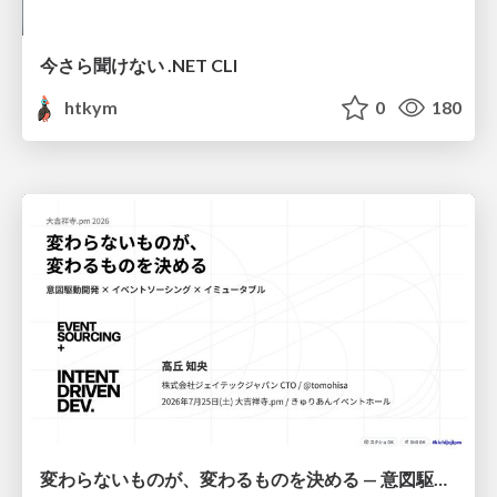
今さら聞けない .NET CLI
htkym
0
180
変わらないものが、変わるものを決める — 意図駆動開発 × イベントソーシング × イミュータブル | What Doesn't Change Decides What Can — IDD × Event Sourcing × Immutability