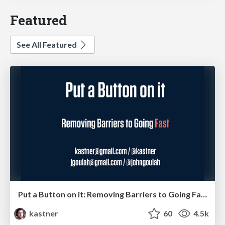
Featured
See All Featured
Put a Button on it: Removing Barriers to Going Fast.
kastner
60
4.5k