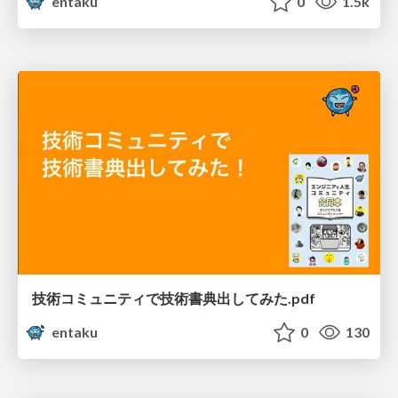
entaku
0
1.5k
技術コミュニティで技術書典出してみた.pdf
entaku
0
130