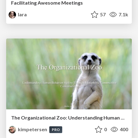
Facilitating Awesome Meetings
lara
57
7.1k
The Organizational Zoo: Understanding Human Behavior Agility Through Metaphoric Constructive Conversations (based on the works of Arthur Shelley, Ph.D)
kimpetersen
0
400
PRO