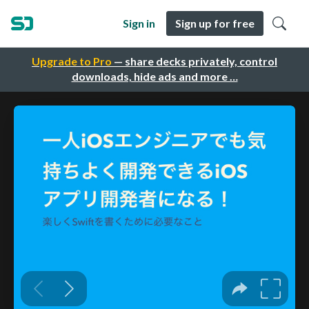
Sign in
Sign up for free
Upgrade to Pro
— share decks privately, control
downloads, hide ads and more …