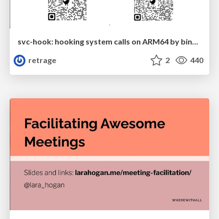
svc-hook: hooking system calls on ARM64 by binary rewriting
retrage
2
440