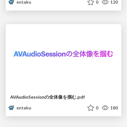
entaku
0
120
AVAudioSessionの全体像を掴む.pdf
entaku
0
180