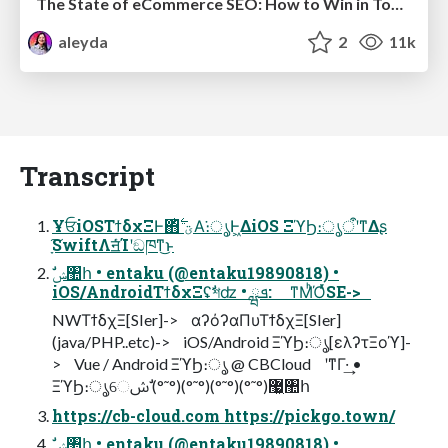
The State of eCommerce SEO: How to Win in Today's Products SERPs - #SEOweek
aleyda
2
11k
Transcript
ҰਓiOSΤϯδχΞͰ΋ؾ ࣋ͪΑ͘։ൃͰ͖ΔiOS ΞϓϦ։ൃऀʹͳΔʂ
ָ͘͠SwiftΛॻͨ͘Ίʹඞཁͳ͜ͱ
iOS/AndroidΤϯδχΞʢࣗশʣ • ܦྺ: ͳΜͪΌͬͯSE->
NWΤϯδχΞ[SIer]-> αʔόʔαΠυΤϯδχΞ[SIer]
(java/PHP..etc)-> iOS/Android ΞϓϦ։ൃ[ελʔτΞοϓ]-
> Vue / Android ΞϓϦ։ൃ @ CBCloud ʹͳΓ·͢ •
ΞϓϦ։ൃେ޷͖(°˜°)(°˜°)(°˜°)(°˜°) ࣗݾ঺հ
https://cb-cloud.com https://pickgo.town/