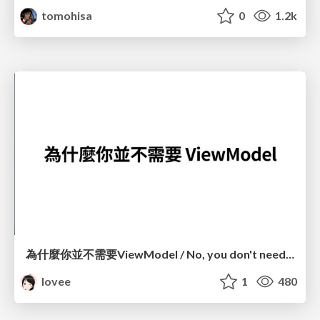
tomohisa
0
1.2k
為什麼你並不需要ViewModel / No, you don't need a ViewModel
lovee
1
480