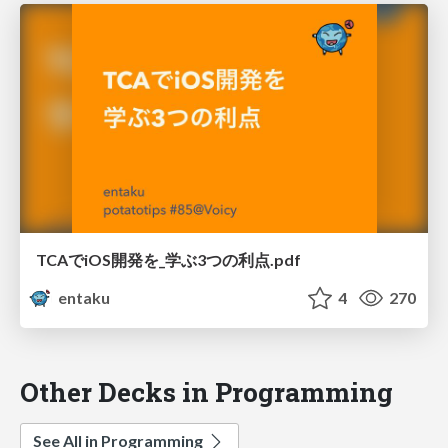
TCAでiOS開発を_学ぶ3つの利点.pdf
entaku
4
270
Other Decks in Programming
See All in Programming