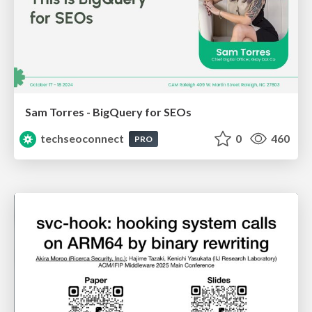
Sam Torres - BigQuery for SEOs
techseoconnect
0
460
PRO