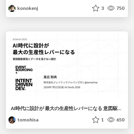
konokenj
3
750
AI時代に設計が 最大の生産性レバーになる 意図駆動開発とデータを消さない設計｜Don't Delete Your Data or Your Intent — Design as the Deepest Lever in the AI Era
tomohisa
1
650