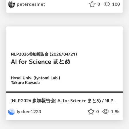
peterdesmet
0
100
[NLP2026 参加報告会] AI for Science まとめ / NLP2026
lychee1223
0
1.9k