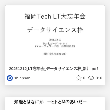
20251212_LT忘年会_データサイエンス枠_新川.pdf
shinpsan
0
310