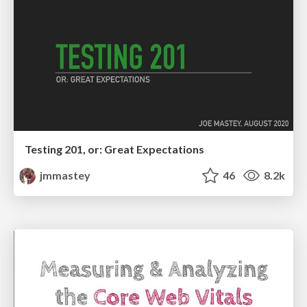
Testing 201, or: Great Expectations
jmmastey
46
8.2k