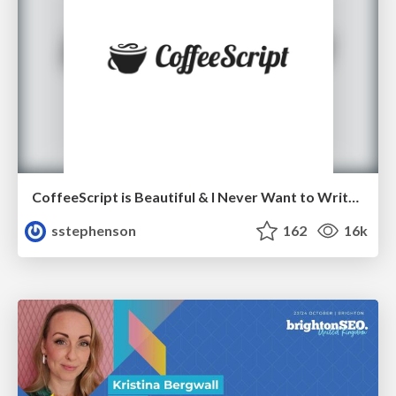
CoffeeScript is Beautiful & I Never Want to Write Plain JavaScript Again
sstephenson
162
16k