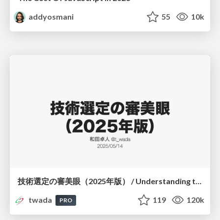
addyosmani
55
10k
技術選定の審美眼（2025年版） / Understanding the Spiral of Technologies 2025 edition
twada
119
120k
PRO