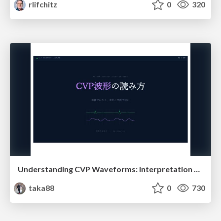
rlifchitz
0
320
Understanding CVP Waveforms: Interpretation and Clinical Implications in Anesthesiology
taka88
0
730