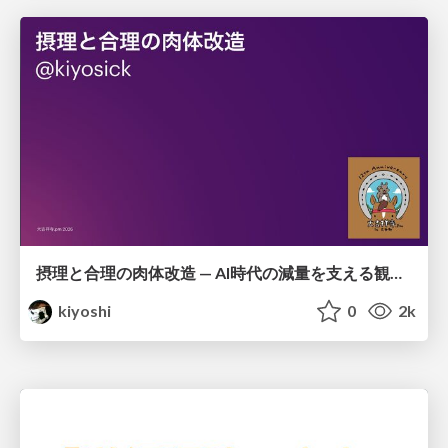
摂理と合理の肉体改造 — AI時代の減量を支える観測・制御・継続
kiyoshi
0
2k