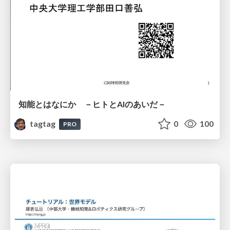
知能とはなにか －ヒトとAIのあいだ－
tagtag
0
100
PRO