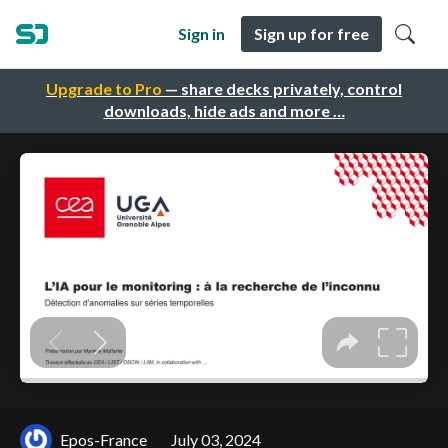
Sign in
Sign up for free
Upgrade to Pro
— share decks privately, control
downloads, hide ads and more …
Epos-France
July 03, 2024