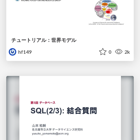
チュートリアル：世界モデル
hf149
0
2k