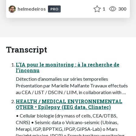
helmedeiros
1
300
PRO
Transcript
L’IA pour le monitoring : à la recherche de
l’inconnu
Détection d’anomalies sur séries temporelles
Présentation par Marielle Malfante Travaux effectués
au CEA / LIST / DSCIN / LIIM, in collaboration with …
HEALTH / MEDICAL ENVIRONNEMENTAL
OTHER • Epilepsy (EEG data, Clinatec)
• Cellular biologie (dry mass of cells, CEA/DTBS,
CNRS) • Seismic data o Volcano-seismic (Ubinas,
Merapi, IGP, BPPTKG, IPGP, GIPSA-Lab) o Mars
(Insight mission, IPGP) o French territory monitoring