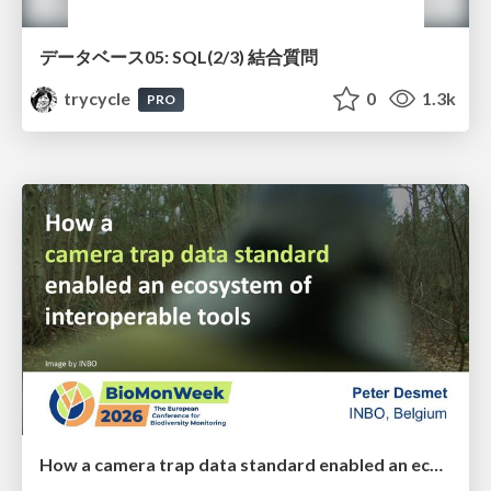
データベース05: SQL(2/3) 結合質問
trycycle
0
1.3k
PRO
How a camera trap data standard enabled an ecosystem of interoperable tools