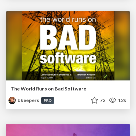
The World Runs on Bad Software
bkeepers
72
12k
PRO