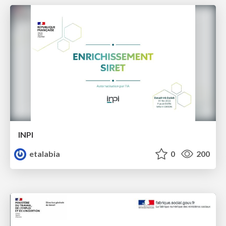
INPI
etalabia
0
200