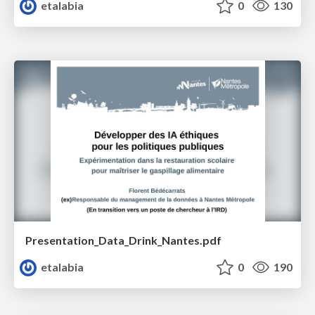
etalabia
0
130
Presentation_Data_Drink_Nantes.pdf
etalabia
0
190