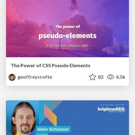
The Power of CSS Pseudo Elements
geoffreycrofte
82
6.5k