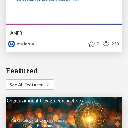
ANFR
etalabia
0
220
Featured
See All Featured