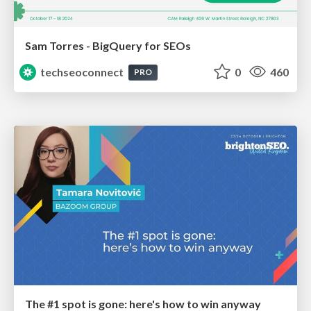
Sam Torres - BigQuery for SEOs
techseoconnect
0
460
PRO
The #1 spot is gone: here's how to win anyway