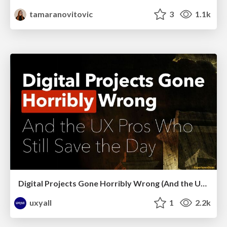
tamaranovitovic
3
1.1k
Digital Projects Gone Horribly Wrong (And the UX Pros Who Still Save the Day) - Dean Schuster
uxyall
1
2.2k