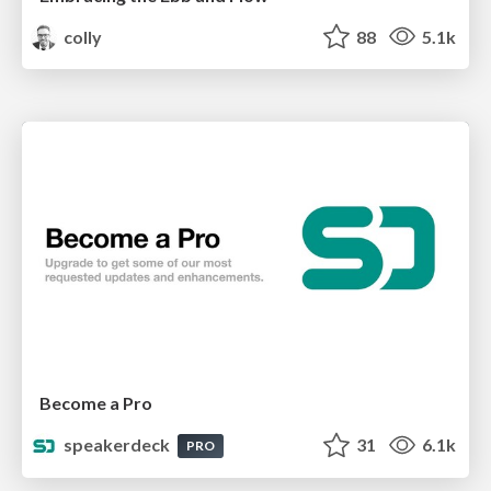
colly
88
5.1k
Become a Pro
speakerdeck
31
6.1k
PRO