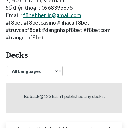
7, Hồ Chí Minh, Vietnam
Số điện thoại : 0968395675
Email :
f8bet.berlin@gmail.com
#f8bet #f8betcasino #nhacaif8bet
#truycapf8bet #dangnhapf8bet #f8betcom
#trangchuf8bet
Decks
Language
Bdback@123 hasn't published any decks.