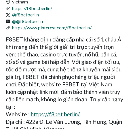
vietnam
https://f8bet.berlin/
@f8betberlin
@@f8betberlin
https://www.pinterest.com/f8betberlin/
F8BET khẳng định đẳng cấp nhà cái số 1 châu Á
khi mang đến thế giới giải trí trực tuyến trọn
vẹn: thể thao, casino trực tuyến, nổ hũ, bắn cá,
xổ số và game bài hấp dẫn. Với giao diện tối ưu,
tốc độ mượt mà, cùng hệ thống khuyến mãi siêu
giá trị, F8BET đã chinh phục hàng triệu người
chơi. Đặc biệt, website F8BET tại Việt Nam
luôn cập nhật link mới, đảm bảo thành viên truy
cập liền mạch, không lo gián đoạn. Truy cập ngay
tại :
Website :
https://f8bet.berlin/
Địa chỉ : 422a Đ. Lê Văn Lương, Tân Hưng, Quận