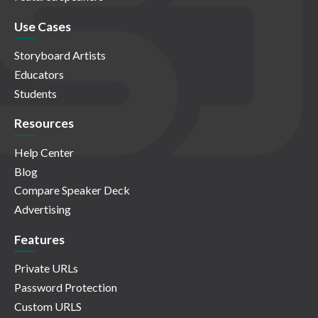
Use Cases
Storyboard Artists
Educators
Students
Resources
Help Center
Blog
Compare Speaker Deck
Advertising
Features
Private URLs
Password Protection
Custom URLS