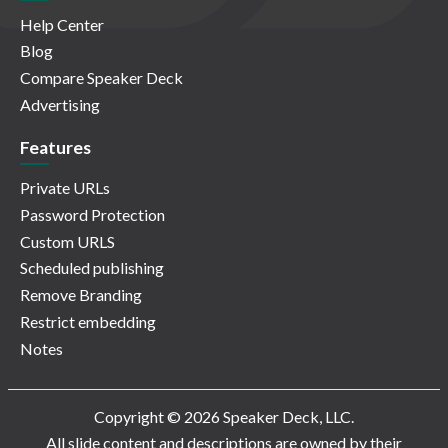
Help Center
Blog
Compare Speaker Deck
Advertising
Features
Private URLs
Password Protection
Custom URLS
Scheduled publishing
Remove Branding
Restrict embedding
Notes
Copyright © 2026 Speaker Deck, LLC.
All slide content and descriptions are owned by their