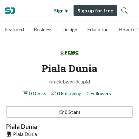
Sign in
Sign up for free
Featured
Business
Design
Education
How-to &
Piala Dunia
fifaclubworldcupid
0 Decks
0 Following
0 Followers
0 Stars
Piala Dunia
Piala Dunia