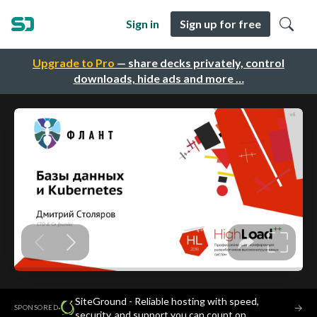
Sign in
Sign up for free
Upgrade to Pro
— share decks privately, control
downloads, hide ads and more …
SiteGround - Reliable hosting with speed,
·
→
SPONSORED
security, and support you can count on.