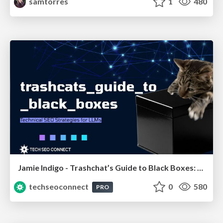
samtorres
1
480
Jamie Indigo - Trashchat’s Guide to Black Boxes: Technical SEO Tactics for LLMs
techseoconnect
0
580
PRO