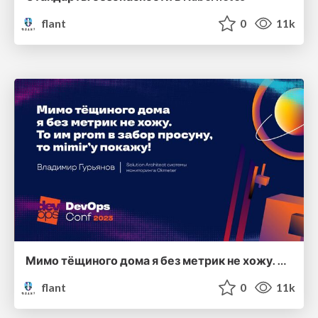
flant
0
11k
Мимо тёщиного дома я без метрик не хожу. То им пром в забор просуну, то mimir'у покажу!
flant
0
11k