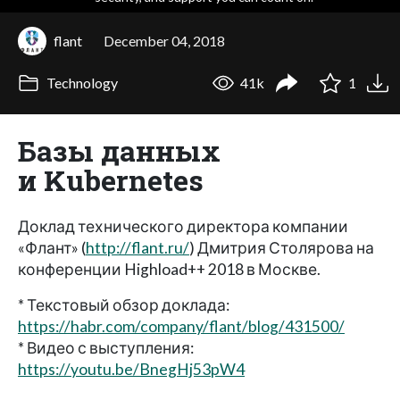
flant
December 04, 2018
Technology
41k
1
Базы данных
и Kubernetes
Доклад технического директора компании
«Флант» (
http://flant.ru/
) Дмитрия Столярова на
конференции Highload++ 2018 в Москве.
* Текстовый обзор доклада:
https://habr.com/company/flant/blog/431500/
* Видео с выступления:
https://youtu.be/BnegHj53pW4