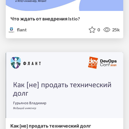
Что ждать от внедрения Istio?
flant
0
25k
Как [не] продать технический долг