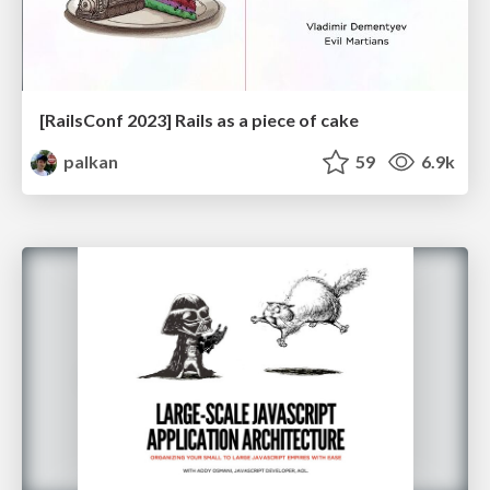
[RailsConf 2023] Rails as a piece of cake
palkan
59
6.9k