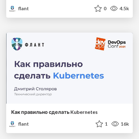
flant
0
4.5k
Как правильно сделать Kubernetes
flant
1
16k