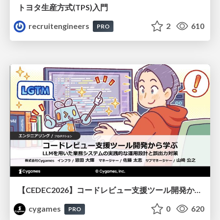
トヨタ⽣産⽅式(TPS)⼊⾨
recruitengineers
2
610
PRO
【CEDEC2026】コードレビュー支援ツール開発から学ぶ：LLMを用いた業務システムの実践的な運用設計と誤出力対策
cygames
0
620
PRO