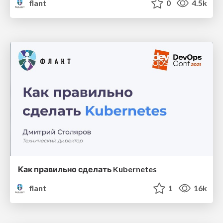
flant
0
4.5k
Как правильно сделать Kubernetes
flant
1
16k