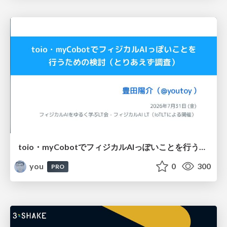
toio・myCobotでフィジカルAIっぽいことを行うための検討（とりあえず調査） / フィジカルAI LT（IoTLTによる開催）
you
0
300
PRO