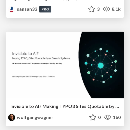
sansan33
3
8.1k
PRO
Invisible to AI? Making TYPO3 Sites Quotable by AI Search Systems
wolfgangwagner
0
160