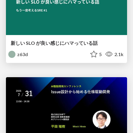
新しい SLO が良い感じにハマっている話
z63d
5
2.1k