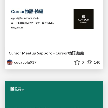
Cursor Meetup Sapporo - Cursor物語 続編
cocacola917
0
140