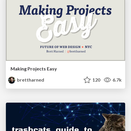
Making Projects Easy
brettharned
120
6.7k