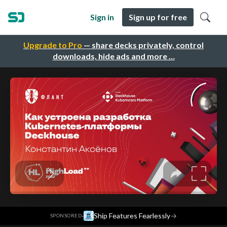
Sign in
Sign up for free
Upgrade to Pro
— share decks privately, control
downloads, hide ads and more …
·
Ship Features Fearlessly
→
SPONSORED