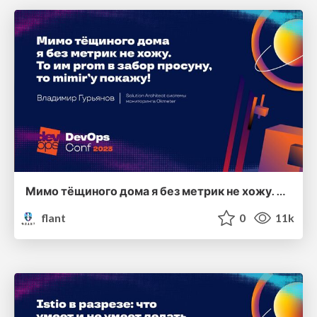
Мимо тёщиного дома я без метрик не хожу. То им пром в забор просуну, то mimir'у покажу!
flant
0
11k