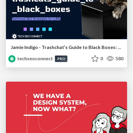
Jamie Indigo - Trashchat’s Guide to Black Boxes: Technical SEO Tactics for LLMs
techseoconnect
0
580
PRO