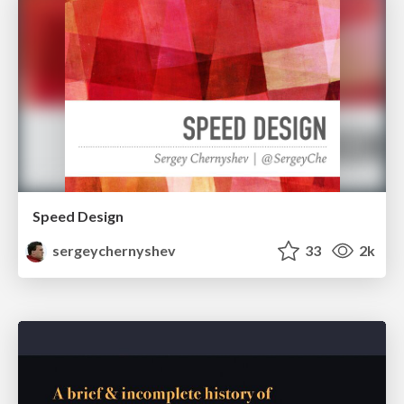
Speed Design
sergeychernyshev
33
2k