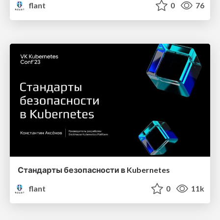
flant
0
76
Стандарты безопасности в Kubernetes
flant
0
11k