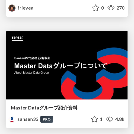
frievea
0
270
Master Dataグループ紹介資料
sansan33
1
4.8k
PRO