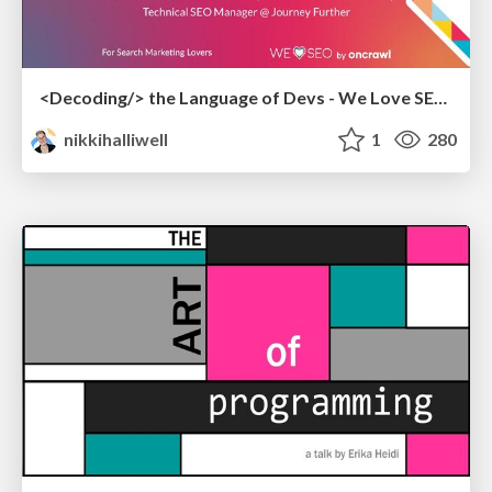
<Decoding/> the Language of Devs - We Love SEO 2024
nikkihalliwell
1
280