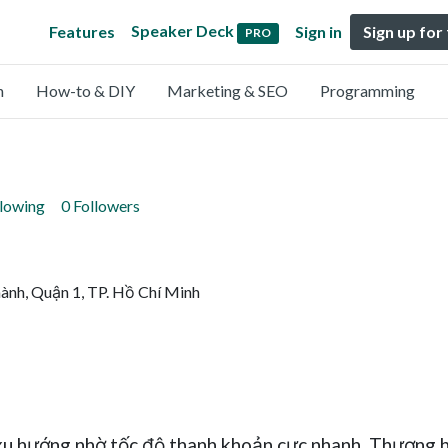
Speaker Deck
Features
Sign in
Sign up for
PRO
n
How-to & DIY
Marketing & SEO
Programming
llowing
0 Followers
nh, Quận 1, TP. Hồ Chí Minh
 xu hướng nhờ tốc độ thanh khoản cực nhanh. Thương 