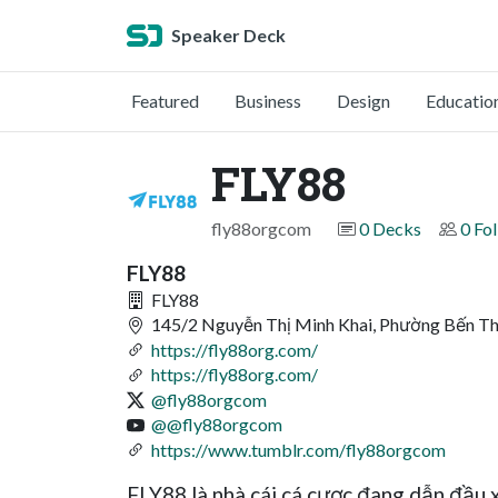
Speaker Deck
Featured
Business
Design
Educatio
FLY88
fly88orgcom
0 Decks
0 Fo
FLY88
FLY88
145/2 Nguyễn Thị Minh Khai, Phường Bến Thà
https://fly88org.com/
https://fly88org.com/
@fly88orgcom
@@fly88orgcom
https://www.tumblr.com/fly88orgcom
FLY88 là nhà cái cá cược đang dẫn đầu