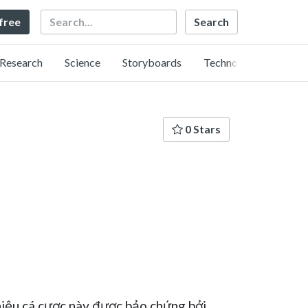
Search
 free
Research
Science
Storyboards
Technology
0 Stars
hiệu cá cược này được bảo chứng bởi