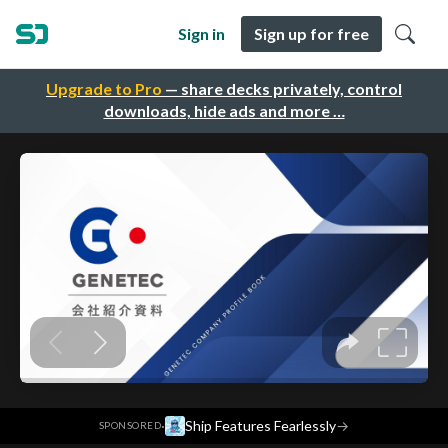
Sign in
Sign up for free
Upgrade to Pro
— share decks privately, control
downloads, hide ads and more …
·
Ship Features Fearlessly
→
SPONSORED