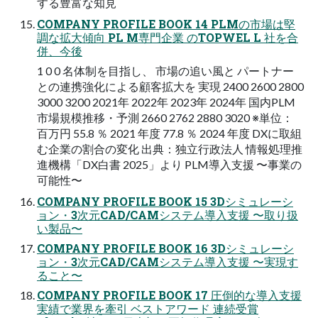
する豊富な知見
COMPANY PROFILE BOOK 14 PLMの市場は堅
調な拡大傾向 PL M専門企業 のTOPWEL L 社を合
併、今後
1 0 0 名体制を目指し、 市場の追い風と パートナー
との連携強化による顧客拡大を 実現 2400 2600 2800
3000 3200 2021年 2022年 2023年 2024年 国内PLM
市場規模推移・予測 2660 2762 2880 3020 ※単位：
百万円 55.8 ％ 2021 年度 77.8 ％ 2024 年度 DXに取組
む企業の割合の変化 出典：独立行政法人 情報処理推
進機構「DX白書 2025」より PLM導入支援 〜事業の
可能性〜
COMPANY PROFILE BOOK 15 3Dシミュレーシ
ョン・3次元CAD/CAMシステム導入支援 〜取り扱
い製品〜
COMPANY PROFILE BOOK 16 3Dシミュレーシ
ョン・3次元CAD/CAMシステム導入支援 〜実現す
ること〜
COMPANY PROFILE BOOK 17 圧倒的な導入支援
実績で業界を牽引 ベストアワード 連続受賞