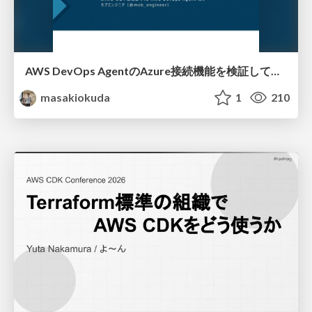
AWS DevOps AgentのAzure接続機能を検証して見えた活用法／Use Cases Verified for the AWS DevOps Agent's Azure Connectivity Feature
masakiokuda
1
210