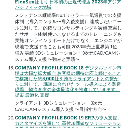
FlexSim社より 日本初の正規代理店 2023年アジア
パシフィック地域
メンテナンス継続率No.1リセラー 一気通貫での支援
体制 （導入コンサル〜導入後支援） 達成したいゴー
ルに対して、 的確なコンサルティングを実施 充実し
たサポート体制 使いこなせるまでのトレー ニングも
実施 オンラインサポートだけで なく、エンジニアが
現地で 支援することも可能 2023年売上世界第 1位
強み 実績 3Dシミュレーション・3次元CAD/CAMシ
ステム導入支援 〜強みと実績〜
COMPANY PROFILE BOOK 18 デジタルツイン市
場は大幅な拡大傾向 お客様の期待に応え続けること
で構築した約5,000社を誇るクライアントとの繋が
りに対して、 課題に合わせたツール導入による製造
現場、物流倉庫の全体最適化を推進していきます。
提案 最適化 支援
クライアント 3Dシミュレーション・3次元
CAD/CAMシステム導入支援 〜目指す方向〜
COMPANY PROFILE BOOK 19 ERPの導入支援、
カスタマイズを通して 高付加価値なソリューション