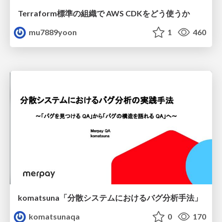
Terraform標準の組織で AWS CDKをどう使うか
mu7889yoon
1
460
komatsuna「分散システムにおけるバグ分析手法」
komatsunaqa
0
170