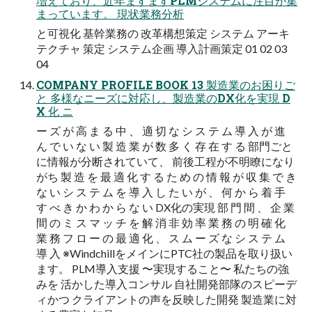
増えており、近年ますますPLMシステムに注目が集
まっています。 現状業務分析
と可視化 基幹業務の 改革構想策定 システム アーキ
テクチャ 策定 システム企画 導入計画策定 01 02 03
04
COMPANY PROFILE BOOK 13 製造業のお困りご
と 多様なニーズに対応し、製造業のDX化を実現 D
X 化 ニ
ー ズ が 高 ま る 中 、 適 切 な シ ス テ ム 導 入 が 進
ん で い な い 製 造 業 が 数 多 く 存 在 す る 部門ごと
に情報が分断されていて、 前後工程が不明瞭になり
がち 製 造 を 最 適 化 す る た め の 情 報 が 収 集 で き
な い シ ス テ ム を 導 入 し た い が 、 何 か ら 着 手
す べ き か わ か ら な い DX化の実現 部 門 間 、 企 業
間 の ミ ス マ ッ チ を 解 消 非 効 率 業 務 の 明 確 化
業 務 フ ロ ー の 最 適 化 、 ス ム ー ズ な シ ス テ ム
導 入 ※WindchillをメインにPTC社の製品を取り扱い
ます。 PLM導入支援 〜実現すること〜 私たちの強
みを 活かした導入コンサル 自社開発部隊のスピーデ
ィかつ クライアントの声を反映した開発 製造業に対