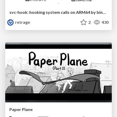
svc-hook: hooking system calls on ARM64 by binary rewriting
retrage
2
430
Paper Plane