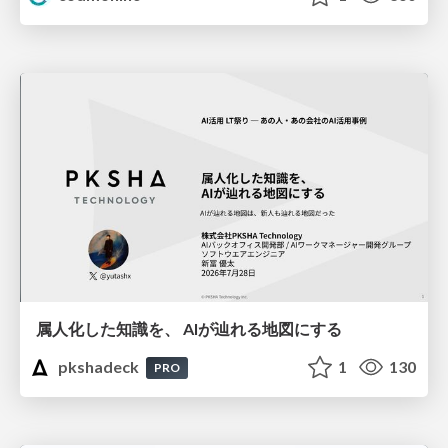
属人化した知識を、 AIが辿れる地図にする
pkshadeck
1
130
PRO