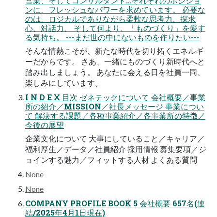
営業、そしてコンサルタント…それぞれのポジショ
ンに、フレッシュなパワーを求めています。 必要な
のは、ロジカルでありながら柔軟な思考力、探求
心、対話力、 そして何より、「ものづくり」を愛す
る気持ち。 ---まだ世の中にないものを作りたい---
そんな情熱こそが、新たな時代を切り拓くエネルギ
ーだからです。 さあ、一緒にものづくり新時代へと
踏み出しましょう。 あなたに会える日を社員一同、
楽しみにしています。
I N D E X 目次 ゼネテックについて 会社概要／事業
所の紹介／MISSION／社長メッセージ 事業につい
て 解決する課題／各種事業紹介／各事業所の特徴／
今後の展望
企業文化について 大事にしていること／キャリア／
福利厚生／データ／社員紹介 採用情報 募集要項／ジ
ョインする魅力／フィットする人材 よくある質問
None
None
COMPANY PROFILE BOOK 5 会社概要 657名(連
結/2025年4月1日現在)