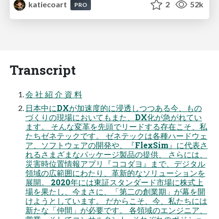
katiecoart
2
52k
PRO
Transcript
会 社 紹 介 資 料
日本中にDXが加速度的に浸透しつつある今、もの
づくりの現場においてもまた、DX化が急がれてい
ます。 そんな変革を先頭でリードする存在こそ、私
たちゼネテックです。 ゼネテックは各種ハードウェ
ア、ソフトウェアの開発や、『FlexSim』に代表さ
れるさまざまなパッケージ製品の提供、 さらには、
災害時位置情報アプリ『ココダヨ』まで、デジタル
領域の広範囲にわたり、革新的なソリューションを
展開。 2020年には東証スタンダード市場に株式上
場を果たし、今まさに、「第二の創業期」が幕を開
けようとしています。 だからこそ、今、私たちには
新たな「仲間」が必要です。 各領域のエンジニア、