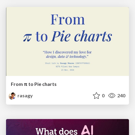
From π to Pie charts
rasagy
0
240