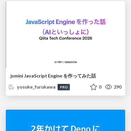
jsmini JavaScript Engine を作ってみた話
yosuke_furukawa
0
290
PRO