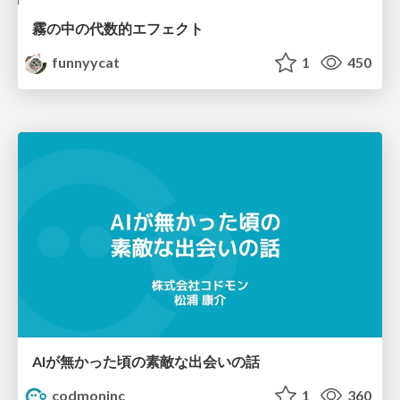
霧の中の代数的エフェクト
funnyycat
1
450
AIが無かった頃の素敵な出会いの話
codmoninc
1
360