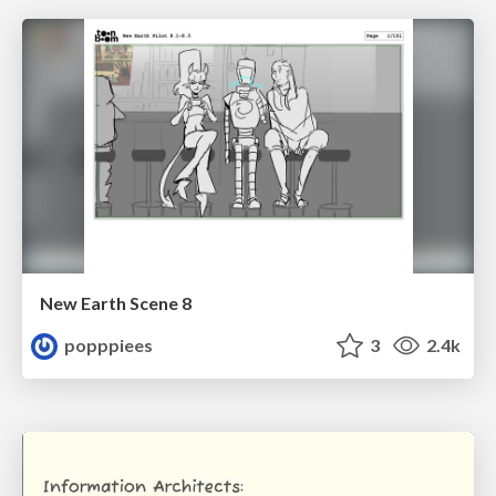
New Earth Scene 8
popppiees
3
2.4k