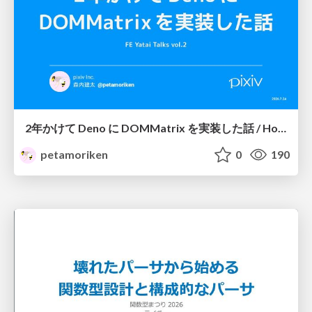
2年かけて Deno に DOMMatrix を実装した話 / How I implemented DOMMatrix in Deno over two years
petamoriken
0
190