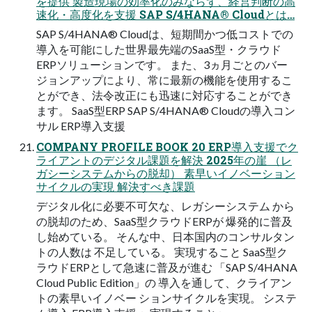
を提供 製造現場の効率化のみならず、経営判断の高
速化・高度化を支援 SAP S/4HANA® Cloudとは…
SAP S/4HANA® Cloudは、短期間かつ低コストでの
導入を可能にした世界最先端のSaaS型・クラウド
ERPソリューションです。 また、3ヵ月ごとのバー
ジョンアップにより、常に最新の機能を使用するこ
とができ、法令改正にも迅速に対応することができ
ます。 SaaS型ERP SAP S/4HANA® Cloudの導入コン
サル ERP導入支援
COMPANY PROFILE BOOK 20 ERP導入支援でク
ライアントのデジタル課題を解決 2025年の崖 （レ
ガシーシステムからの脱却） 素早いイノベーション
サイクルの実現 解決すべき課題
デジタル化に必要不可欠な、レガシーシステム から
の脱却のため、SaaS型クラウドERPが 爆発的に普及
し始めている。 そんな中、日本国内のコンサルタン
トの人数は 不足している。 実現すること SaaS型ク
ラウドERPとして急速に普及が進む 「SAP S/4HANA
Cloud Public Edition」の 導入を通して、クライアン
トの素早いイノベー ションサイクルを実現。 システ