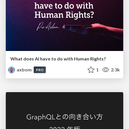
What does AI have to do with Human Rights?
axbom
1
2.3k
PRO