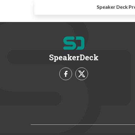
Speaker Deck Pr
SpeakerDeck