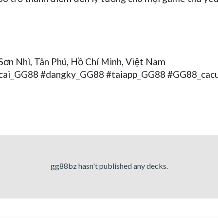
 Sơn Nhì, Tân Phú, Hồ Chí Minh, Việt Nam
acai_GG88 #dangky_GG88 #taiapp_GG88 #GG88_cac
gg88bz hasn't published any decks.