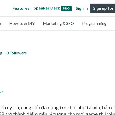
Speaker Deck
Features
Sign in
Sign up for
PRO
n
How-to & DIY
Marketing & SEO
Programming
ng
0 Followers
z/
uy tín, cung cấp đa dạng trò chơi như tài xỉu, bắn cá, 
8 trở thành điểm đến lý tưởng cho mọi game thủ yêu t