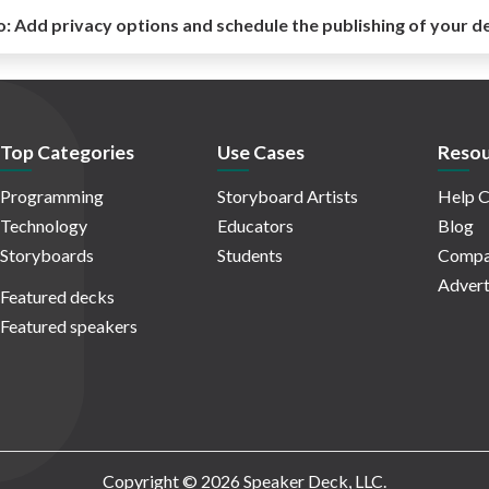
o:
Add privacy options and schedule the publishing of your d
Top Categories
Use Cases
Resou
Programming
Storyboard Artists
Help C
Technology
Educators
Blog
Storyboards
Students
Compa
Advert
Featured decks
Featured speakers
Copyright © 2026 Speaker Deck, LLC.