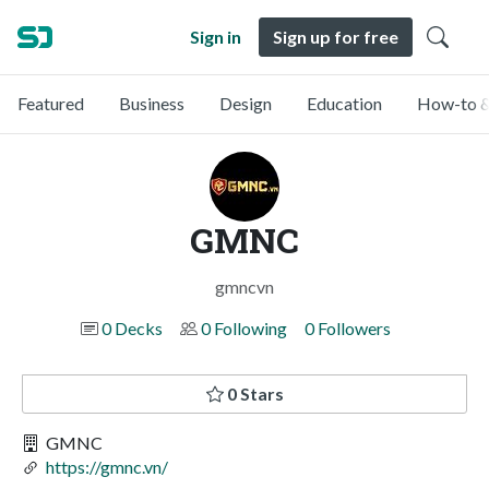
Sign in
Sign up for free
Featured
Business
Design
Education
How-to &
GMNC
gmncvn
0 Decks
0 Following
0 Followers
0 Stars
GMNC
https://gmnc.vn/