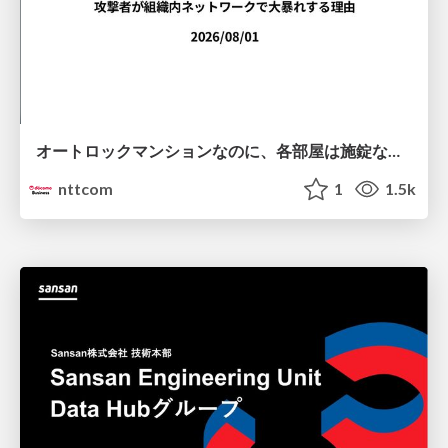
オートロックマンションなのに、各部屋は施錠なし！？ 攻撃者が組織内ネットワークで大暴れする理由 / The Front Door Is Locked, but the Rooms Are Wide Open: Why Attackers Move Freely Inside Enterprise Networks
nttcom
1
1.5k