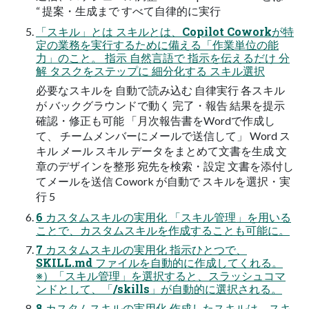
“ 提案・生成まで すべて自律的に実行
「スキル」とは スキルとは、Copilot Coworkが特
定の業務を実行するために備える「作業単位の能
力」のこと。 指示 自然言語で 指示を伝えるだけ 分
解 タスクをステップに 細分化する スキル選択
必要なスキルを 自動で読み込む 自律実行 各スキル
が バックグラウンドで動く 完了・報告 結果を提示
確認・修正も可能 「月次報告書をWordで作成し
て、 チームメンバーにメールで送信して」 Word ス
キル メール スキル データをまとめて文書を生成 文
章のデザインを整形 宛先を検索・設定 文書を添付し
てメールを送信 Cowork が自動で スキルを選択・実
行 5
6 カスタムスキルの実用化 「スキル管理」を用いる
ことで、カスタムスキルを作成することも可能に。
7 カスタムスキルの実用化 指示ひとつで、
SKILL.md ファイルを自動的に作成してくれる。
※）「スキル管理」を選択すると、スラッシュコマ
ンドとして、「/skills」が自動的に選択される。
8 カスタムスキルの実用化 作成したスキルは、スキ