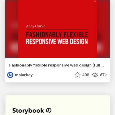
Fashionably flexible responsive web design (full day workshop)
malarkey
408
67k