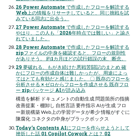
26 Power Automate で作成したフローを解読する
Web上の情報をリサーチしていると、同じ挑戦を試
みている同志に出会う。
27 Power Automate で作成したフローを解読する
やはり、この人も「2026年時点では難しい」と諭さ
れていました。
28 Power Automate で作成したフローを解読する
zipファイルの中身を確認すると、フローの規則性
がありそう。 約1カ月ほどの試行錯誤の末、断念。
29 夢破れる、もがき続けた悪戦苦闘記のまとめ 確
かにフローの作成自体は難しかったが、用途によっ
てはとても有効だと感じました。 〇 既存のフローを
分析させる × ゼロからフローを作成させる 既存フロ
ー zipパッケージ AIが読み込み
構造を解析 ドキュメントの自動生成 問題箇所の指摘
改善提案・棚卸し 自然言語 要件指示 AIが生成 フロ
ー新規構築 Web上の学習データが希少 情報がすぐに
陳腐化 コネクタの中身がブラックボックス
Today’s Contents AIにフローを作らせようとして
挫折した話 01 Copilot Cowork とは？ 02