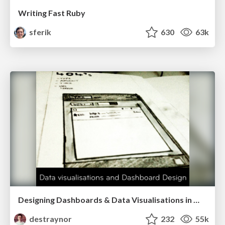
Writing Fast Ruby
sferik
630
63k
Designing Dashboards & Data Visualisations in Web Apps
destraynor
232
55k