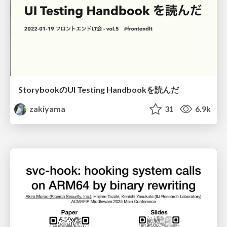
StorybookのUI Testing Handbookを読んだ
zakiyama
31
6.9k