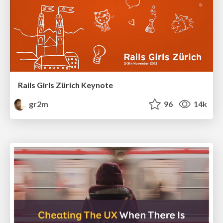
Rails Girls Zürich Keynote
gr2m
96
14k