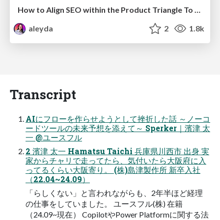
How to Align SEO within the Product Triangle To Get Buy-In & Support - #RIMC
aleyda
2
1.8k
Transcript
AIにフローを作らせようとして挫折した話 ～ノーコ
ードツールの未来予想を添えて～ Sperker｜濱津 太
一 @ユースフル
2 濱津 太一 Hamatsu Taichi 兵庫県川西市 出身 実
家からチャリで走ってたら、気付いたら大阪府に入
ってるくらい大阪寄り。 (株)島津製作所 新卒入社
（22.04~24.09）
「らしくない」と言われながらも、2年半ほど経理
の仕事をしていました。 ユースフル(株) 在籍
（24.09~現在） CopilotやPower Platformに関する法