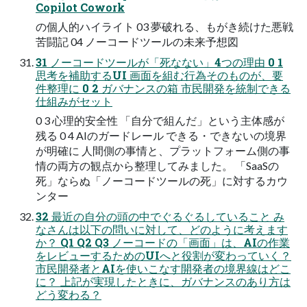
Copilot Cowork
の個人的ハイライト 03 夢破れる、もがき続けた悪戦
苦闘記 04 ノーコードツールの未来予想図
31 ノーコードツールが「死なない」4つの理由 0 1
思考を補助するUI 画面を組む行為そのものが、要
件整理に 0 2 ガバナンスの箱 市民開発を統制できる
仕組みがセット
0 3 心理的安全性 「自分で組んだ」という主体感が
残る 0 4 AIのガードレール できる・できないの境界
が明確に 人間側の事情と、プラットフォーム側の事
情の両方の観点から整理してみました。 「SaaSの
死」ならぬ「ノーコードツールの死」に対するカウ
ンター
32 最近の自分の頭の中でぐるぐるしていること み
なさんは以下の問いに対して、どのように考えます
か？ Q1 Q2 Q3 ノーコードの「画面」は、AIの作業
をレビューするためのUIへと役割が変わっていく？
市民開発者とAIを使いこなす開発者の境界線はどこ
に？ 上記が実現したときに、ガバナンスのあり方は
どう変わる？