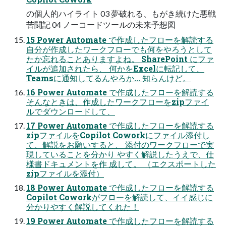
の個人的ハイライト 03 夢破れる、もがき続けた悪戦
苦闘記 04 ノーコードツールの未来予想図
15 Power Automate で作成したフローを解読する
自分が作成したワークフローでも何をやろうとして
たか忘れることありますよね。 SharePoint にファ
イルが追加されたら、 何かをExcelに転記して、
Teamsに通知してるんやろか... 知らんけど。
16 Power Automate で作成したフローを解読する
そんなときは、作成したワークフローをzipファイ
ルでダウンロードして、
17 Power Automate で作成したフローを解読する
zipファイルをCopilot Coworkにファイル添付し
て、解説をお願いすると、 添付のワークフローで実
現していることを分かり やすく解説したうえで、仕
様書ドキュメントを作 成して。 （エクスポートした
zipファイルを添付）
18 Power Automate で作成したフローを解読する
Copilot Coworkがフローを解読して、イイ感じに
分かりやすく解説してくれた！
19 Power Automate で作成したフローを解読する