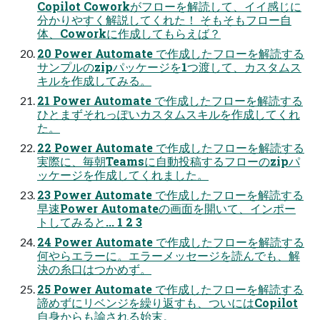
Copilot Coworkがフローを解読して、イイ感じに
分かりやすく解説してくれた！ そもそもフロー自
体、Coworkに作成してもらえば？
20 Power Automate で作成したフローを解読する
サンプルのzipパッケージを1つ渡して、カスタムス
キルを作成してみる。
21 Power Automate で作成したフローを解読する
ひとまずそれっぽいカスタムスキルを作成してくれ
た。
22 Power Automate で作成したフローを解読する
実際に、毎朝Teamsに自動投稿するフローのzipパ
ッケージを作成してくれました。
23 Power Automate で作成したフローを解読する
早速Power Automateの画面を開いて、インポー
トしてみると... 1 2 3
24 Power Automate で作成したフローを解読する
何やらエラーに。エラーメッセージを読んでも、解
決の糸口はつかめず。
25 Power Automate で作成したフローを解読する
諦めずにリベンジを繰り返すも、ついにはCopilot
自身からも諭される始末。