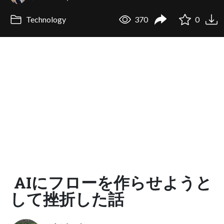
Technology
370
0
AIにフローを作らせようと
して挫折した話