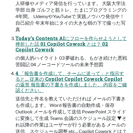
人研修やメディア発信を行っています。 大阪大学法
学部 出身 ゴルフと筋トレ、たまにプログラミングの
4年間。 UdemyやYouTubeで 実践ノウハウ発信中！
自己紹介 年末年始にタイの大きな樹の下で撮った写
真
Today’s Contents AIにフローを作らせようとして
挫折した話 01 Copilot Cowork とは？ 02
Copilot Cowork
の個人的ハイライト 03 夢破れる、もがき続けた悪戦
苦闘記 04 ノーコードツールの未来予想図
4 「報告書を作成して、チームに送って」と指示す
ると... 従来の Copilot Copilot Cowork Copilot
の返答 報告書の下書きを作成しました。 内容をご確
認ください。
送信先と件名を教えていただければ メールの下書き
も作成します。 Word 報告書の自動作成・保存
Outlook メールを作成して送信 PowerPoint スライド
に変換して生成 Teams 会議のスケジュール設定 ▼そ
れ以降の作業はユーザーが行う必要がある メールの
送信、スケジュール調整 etc... Copilot Cowork とは？