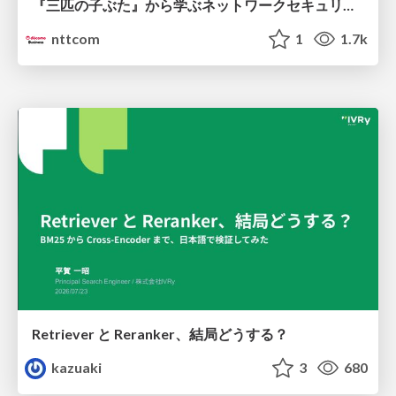
『三匹の子ぶた』から学ぶネットワークセキュリティの昔と今 / Network Security: Then and Now Through the Lens of The Three Little Pigs
nttcom
1
1.7k
Retriever と Reranker、結局どうする？
kazuaki
3
680