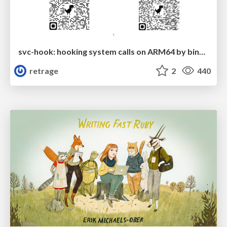
svc-hook: hooking system calls on ARM64 by binary rewriting
retrage
2
440