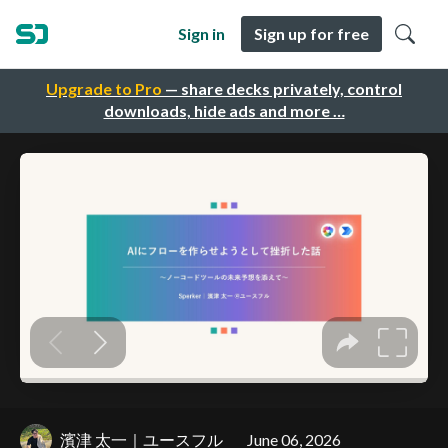
Sign in
Sign up for free
Upgrade to Pro
— share decks privately, control
downloads, hide ads and more …
濱津 太一｜ユースフル
June 06, 2026