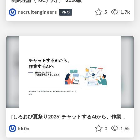
recruitengineers
5
1.7k
PRO
[しろおび夏祭り2026] チャットするAIから、作業するAIへ - 使われ方の変化と、その裏側で起きていること
kk0n
0
1.6k