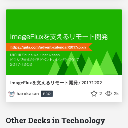
ImageFluxを支えるリモート開発 / 20171202
harukasan
2
2k
PRO
Other Decks in Technology