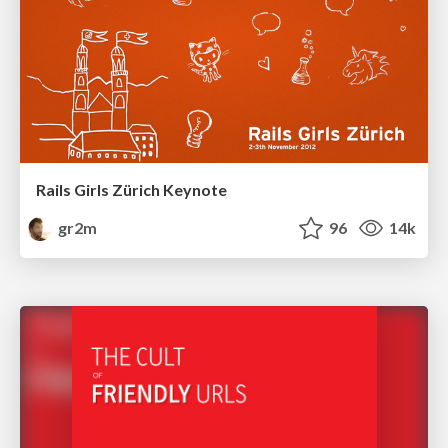
Rails Girls Zürich Keynote
gr2m
96
14k