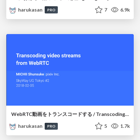
harukasan
7
6.9k
PRO
WebRTC動画をトランスコードする / Transcoding video streams from WebRTC
harukasan
5
1.7k
PRO