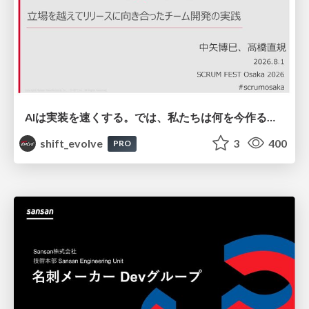
AIは実装を速くする。では、私たちは何を今作るべきか？－立場を越えてリリースに向き合ったチーム開発の実践 / 20260801 Hiromi Nakaya and Naoki Takahashi
shift_evolve
3
400
PRO