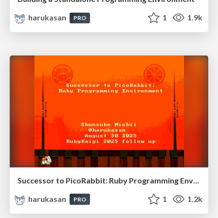
harukasan
1
1.9k
PRO
Successor to PicoRabbit: Ruby Programming Envorinment / RubyKaigi 2025 follow up
harukasan
1
1.2k
PRO