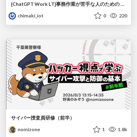
[ChatGPT Work LT]事務作業が苦手な人のための バックオフィスの「半」自動化
chimaki_iot
0
220
サイバー捜査員研修（前半）
nomizone
1
1.8k