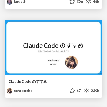
kneath
306
46k
Claude Code のすすめ
schroneko
67
230k