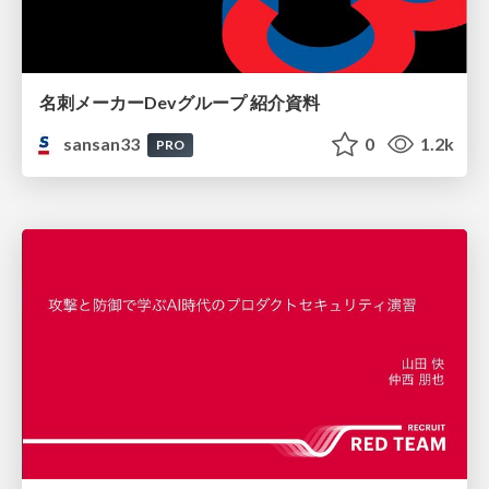
名刺メーカーDevグループ 紹介資料
sansan33
0
1.2k
PRO