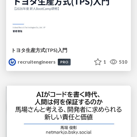
トヨタ⽣産⽅式(TPS)⼊⾨
recruitengineers
1
510
PRO