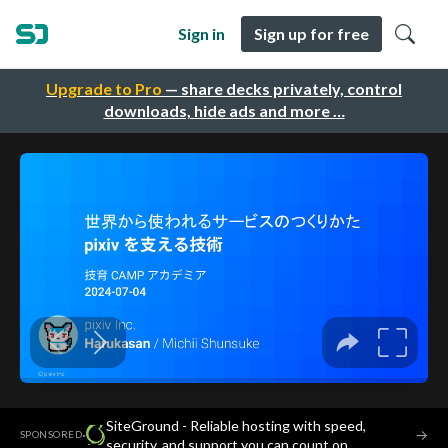
Sign in
Sign up for free
Upgrade to Pro
— share decks privately, control
downloads, hide ads and more …
SiteGround - Reliable hosting with speed,
·
→
SPONSORED
security, and support you can count on.