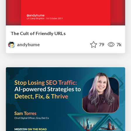
The Cult of Friendly URLs
andyhume
79
7k