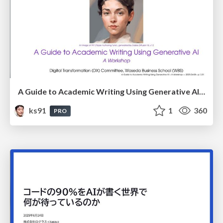
A Guide to Academic Writing Using Generative AI - A Workshop
ks91
1
360
PRO