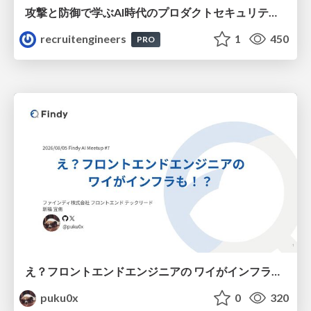
攻撃と防御で学ぶAI時代のプロダクトセキュリティ演習
recruitengineers
1
450
PRO
え？フロントエンドエンジニアの ワイがインフラも！？
puku0x
0
320