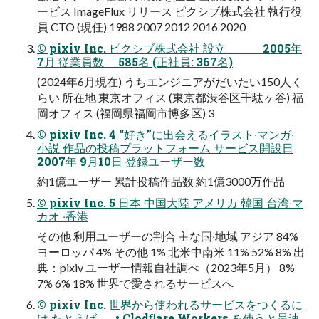
ービス ImageFlux リリース ピクシブ株式会社 執⾏役
員 CTO (現任) 1988 2007 2012 2016 2020
© pixiv Inc. ピクシブ株式会社 設⽴ 2005年
7⽉ 従業員数 585名 (正社員: 367名)
(2024年6⽉現在) うちエンジニアがだいたい150⼈く
らい 所在地 東京オフィス (東京都渋⾕区千駄ヶ⾕) 福
岡オフィス (福岡県福岡市博多区) 3
© pixiv Inc. 4 “好き”に出会えるイラスト‧マンガ‧
⼩説 作品の投稿プラットフォーム サービス開設⽇
2007年 9⽉10⽇ 登録ユーザー数
約1億ユーザー 累計投稿作品数 約1億3000万作品
© pixiv Inc. 5 ⽇本 中国⼤陸 アメリカ 韓国 台湾‧マ
カオ ‧⾹港
その他 利⽤ユーザーの割合 主な国‧地域 アジア 84%
ヨーロッパ 4% その他 1% 北⽶中南⽶ 11% 52% 8% 出
典：pixiv ユーザー情報⾃社調べ（2023年5⽉） 8%
7% 6% 18% 世界で愛されるサービスへ
© pixiv Inc. 世界から使われるサービスをつくるに
は たとえば…… • Clodﬂare Workers を使うと最速