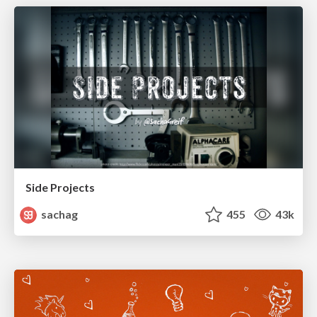
Side Projects
sachag
455
43k