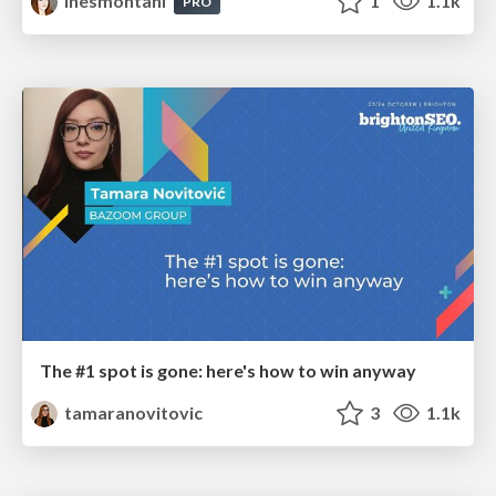
inesmontani
1
1.1k
PRO
The #1 spot is gone: here's how to win anyway
tamaranovitovic
3
1.1k