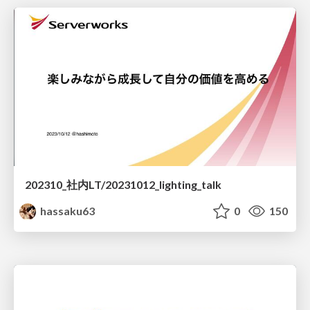
202310_社内LT/20231012_lighting_talk
hassaku63
0
150