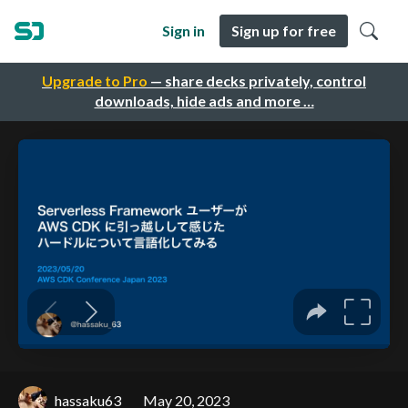
Sign in
Sign up for free
Upgrade to Pro
— share decks privately, control
downloads, hide ads and more …
hassaku63
May 20, 2023