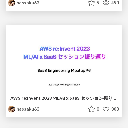
hassaku63
5
450
AWS re:Invent 2023 ML/AI x SaaS セッション振り返り/saas-eng-meetup-6_hassaku63
hassaku63
0
300