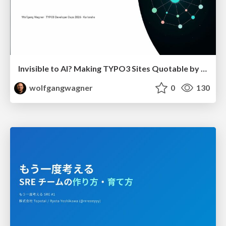
Invisible to AI? Making TYPO3 Sites Quotable by AI Search Systems
wolfgangwagner
0
130