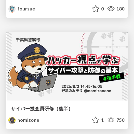
foursue
0
180
サイバー捜査員研修（後半）
nomizone
1
750