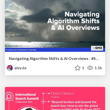
Navigating Algorithm Shifts & AI Overviews - #SMXNext
aleyda
1
1.5k