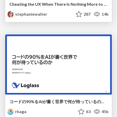
Cheating the UX When There Is Nothing More to Optimize - PixelPioneers
stephaniewalter
287
14k
コードの90%をAIが書く世界で何が待っているのか / What awaits us in a world where 90% of the code is written by AI
rkaga
63
45k