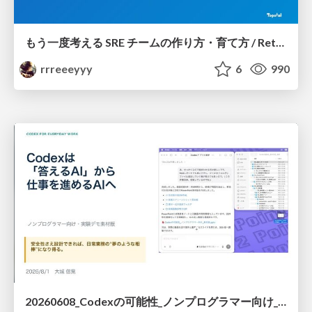
もう一度考える SRE チームの作り方・育て方 / Rethinking SRE #1: Building and Growing SRE Teams
rrreeeyyy
6
990
20260608_Codexの可能性_ノンプログラマー向け_大城追記