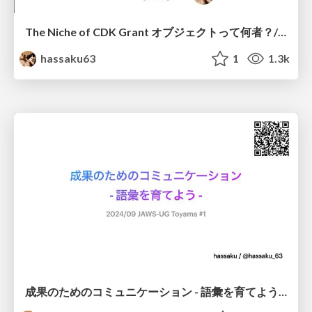
The Niche of CDK Grant オブジェクトって何者？/the-niche-of-cdk-what-isgrant-object
hassaku63
1
1.3k
成果のためのコミュニケーション - 語彙を育てよう -/communication-for-good-outcome-developing-vocabulary