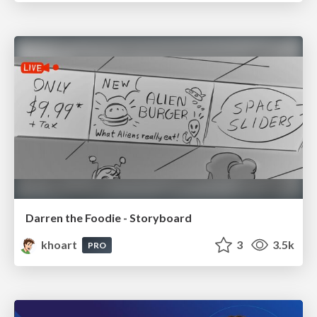
Darren the Foodie - Storyboard
khoart
3
3.5k
PRO