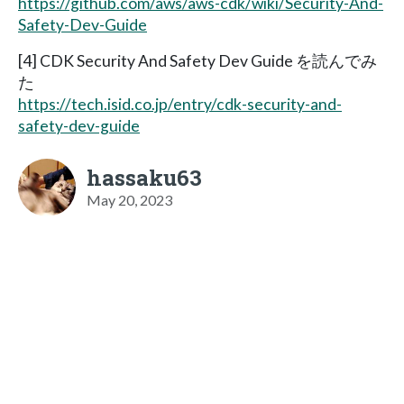
https://github.com/aws/aws-cdk/wiki/Security-And-
Safety-Dev-Guide
[4] CDK Security And Safety Dev Guide を読んでみ
た
https://tech.isid.co.jp/entry/cdk-security-and-
safety-dev-guide
hassaku63
May 20, 2023