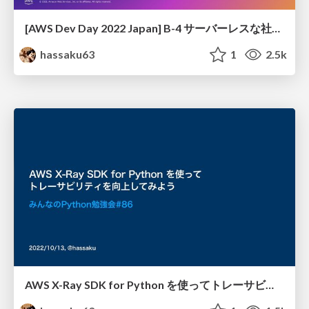
[AWS Dev Day 2022 Japan] B-4 サーバーレスな社内業務システムを稼働させて1年経ったので、今日までの足跡を語ろうと思う/footprint-of-in-house-system-developed-fully-serverless-on-aws
hassaku63
1
2.5k
AWS X-Ray SDK for Python を使ってトレーサビリティを向上してみよう/start-aws-xray-and-xray-sdk-for-python