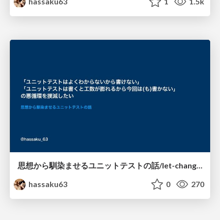
hassaku63
1
1.5k
思想から馴染ませるユニットテストの話/let-change-your-viewpoint-about-unit-test
hassaku63
0
270