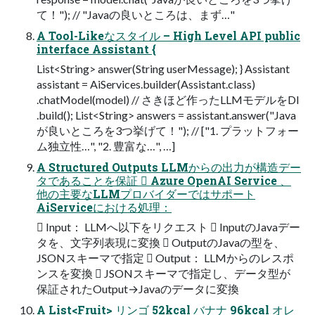
て！"); // "Javaの良いところは、まず…"
A Tool-Likeなスタイル – High Level API public
interface Assistant {
List<String> answer(String userMessage); } Assistant
assistant = AiServices.builder(Assistant.class)
.chatModel(model) // さきほど作ったLLMモデルをDI
.build(); List<String> answers = assistant.answer("Java
が良いところを3つ挙げて！"); // ["1. プラットフォー
ム独立性…", "2. 豊富な…", …]
A Structured Outputs LLMからの出力が構造デー
タであることを保証  Azure OpenAI Service 、
他の主要なLLMプロバイダーではサポート
AiServiceにおける処理：
 Input： LLMへ以下をリクエスト  InputのJavaデー
タを、文字列表現に変換  OutputのJavaの型を、
JSONスキーマで指定  Output： LLMからのレスポ
ンスを変換  JSONスキーマで指定し、データ型が
保証されたOutput→Javaのデータに変換
A List<Fruit> リンゴ 52kcal バナナ 96kcal オレ