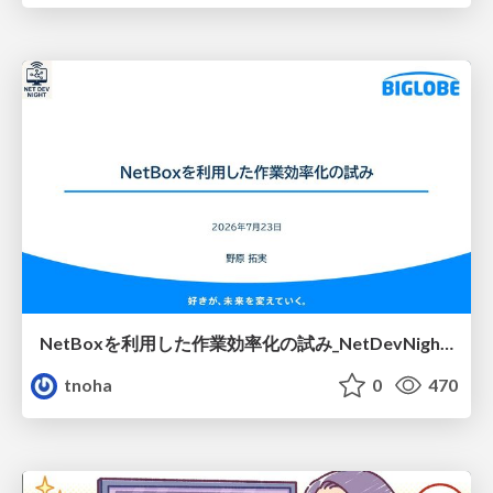
NetBoxを利用した作業効率化の試み_NetDevNight4
tnoha
0
470