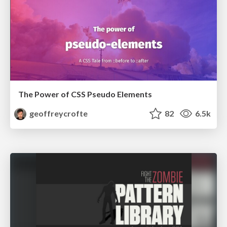
The Power of CSS Pseudo Elements
geoffreycrofte
82
6.5k