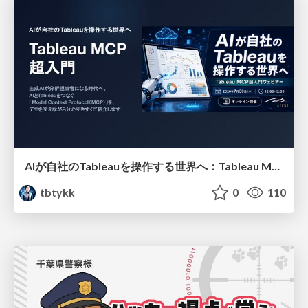
AIが自社のTableauを操作する世界へ：Tableau MCP超入門
tbtykk
0
110