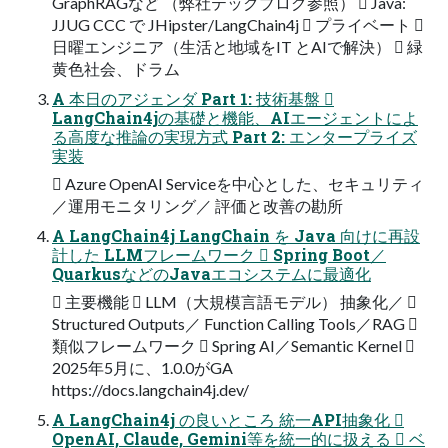
GraphRAGなど （弊社テックブログ参照）  Java:
JJUG CCC で JHipster/LangChain4j  プライベート 
日曜エンジニア（生活と地域をIT とAIで解決）  緑
黄色社会、ドラム
A 本日のアジェンダ Part 1: 技術基盤 
LangChain4jの基礎と機能、AIエージェントによ
る高度な推論の実現方式 Part 2: エンタープライズ
実装
 Azure OpenAI Serviceを中心とした、セキュリティ
／運用モニタリング／ 評価と改善の勘所
A LangChain4j LangChain を Java 向けに再設
計した LLMフレームワーク  Spring Boot／
QuarkusなどのJavaエコシステムに最適化
 主要機能  LLM（大規模言語モデル） 抽象化／ 
Structured Outputs／ Function Calling Tools／RAG 
類似フレームワーク  Spring AI／Semantic Kernel 
2025年5月に、1.0.0がGA
https://docs.langchain4j.dev/
A LangChain4j の良いところ 統一API抽象化 
OpenAI, Claude, Gemini等を統一的に扱える  ベ