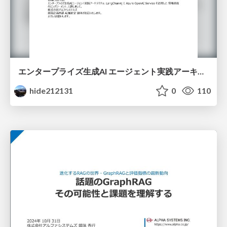
エンタープライズ生成AI エージェント実践アーキテクチャ ～ LangChain4j と Azure OpenAI Service を活用した情報資産のエンパワーメント ～（トランスクリプト付き）
hide212131
0
110