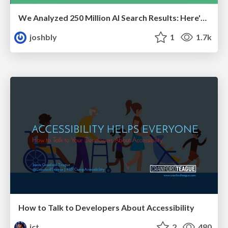
We Analyzed 250 Million AI Search Results: Here's What I Found
joshbly
1
1.7k
How to Talk to Developers About Accessibility
jct
2
480