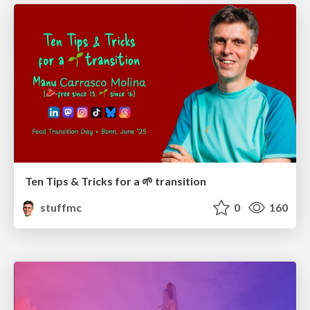
Ten Tips & Tricks for a 🌱 transition
stuffmc
0
160