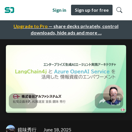
Sign in
Sign up for free
Upgrade to Pro
— share decks privately, control
downloads, hide ads and more …
鏡味秀行
June 18, 2025