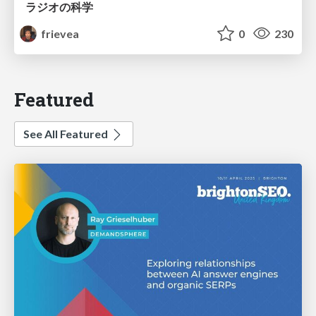
ラジオの科学
frievea
0
230
Featured
See All Featured