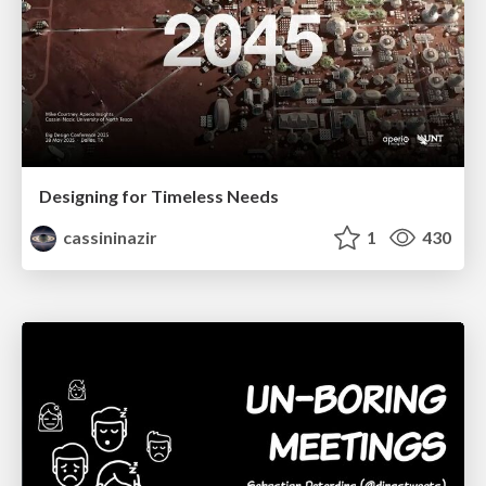
Designing for Timeless Needs
cassininazir
1
430