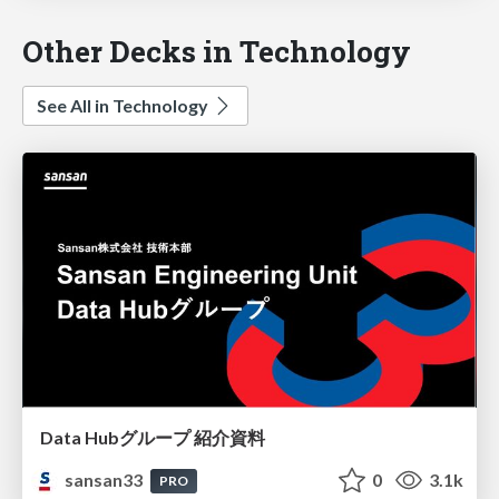
Other Decks in Technology
See All in Technology
Data Hubグループ 紹介資料
sansan33
0
3.1k
PRO