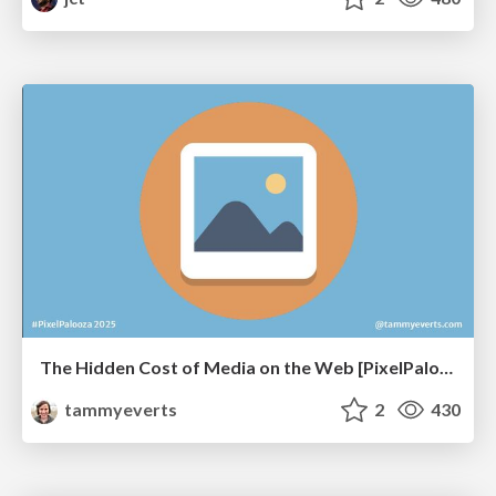
The Hidden Cost of Media on the Web [PixelPalooza 2025]
tammyeverts
2
430