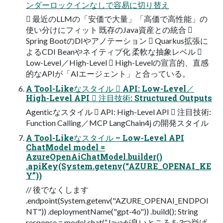
ンダーロックインなしで容易に切り替え
 最近のLLMの「安価で大量」「高価で高性能」の
使い分けにフィット 既存のJava資産との統合 
Spring BootのDIやアノテーション  Quarkus拡張に
よるCDI Beanやネイティブ化 柔軟な抽象レベル 
Low-Level／High-Level  High-Levelの宣言的、直感
的なAPIが「AIエージェント」と合っている。
A Tool-Likeなスタイル  API: Low-Level／
High-Level API  注目技術: Structured Outputs
Agenticなスタイル  API: High-Level API  注目技術:
Function Calling／MCP LangChain4j の開発スタイル
A Tool-Likeなスタイル – Low-Level API
ChatModel model =
AzureOpenAiChatModel.builder()
.apiKey(System.getenv(“AZURE_OPENAI_KE
Y”))
// 後でなくします
.endpoint(System.getenv("AZURE_OPENAI_ENDPOI
NT")) .deploymentName("gpt-4o")) .build(); String
response = model.chat(“Javaが良いところを3つ挙げ