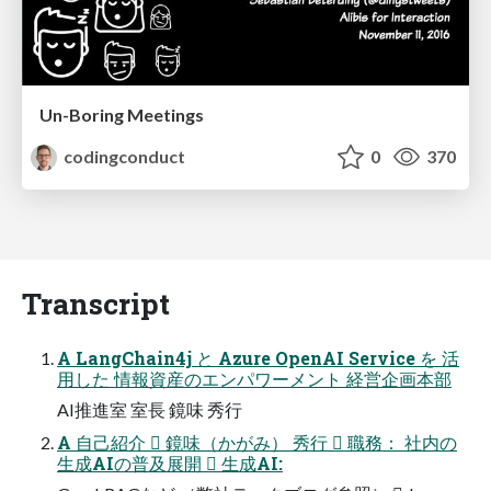
Un-Boring Meetings
codingconduct
0
370
Transcript
A LangChain4j と Azure OpenAI Service を 活
用した 情報資産のエンパワーメント 経営企画本部
AI推進室 室長 鏡味 秀行
A 自己紹介  鏡味（かがみ） 秀行  職務： 社内の
生成AIの普及展開  生成AI: