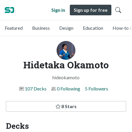
Sign in
Sign up for free
Featured
Business
Design
Education
How-to &
Hidetaka Okamoto
hideokamoto
107 Decks
0 Following
5 Followers
8 Stars
Decks