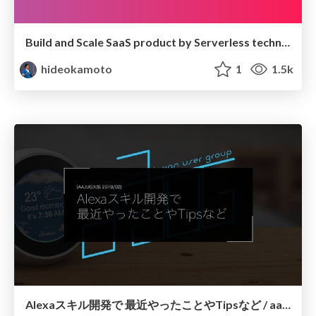
Build and Scale SaaS product by Serverless technologies. / jaws-days-2019
hideokamoto
1
1.5k
Alexaスキル開発で 最近やったことやTipsなど / aajug201902