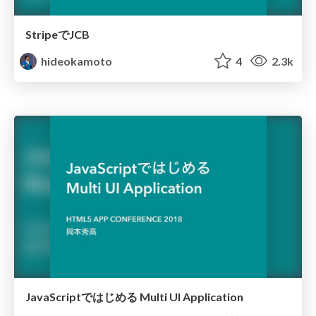
StripeでJCB
hideokamoto
4
2.3k
JavaScriptではじめる Multi UI Application