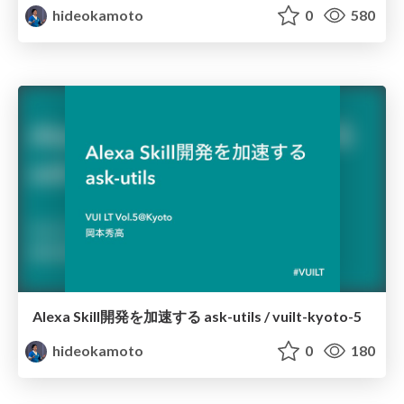
hideokamoto
0
580
Alexa Skill開発を加速する ask-utils / vuilt-kyoto-5
hideokamoto
0
180