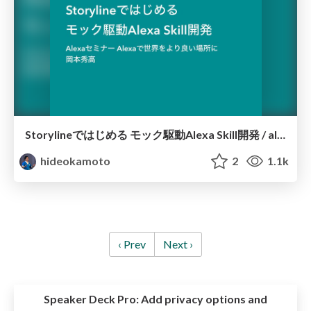
Storylineではじめる モック駆動Alexa Skill開発 / alexa-storyline
hideokamoto
2
1.1k
‹ Prev
Next ›
Speaker Deck Pro:
Add privacy options and