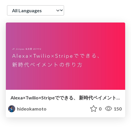
Language
Alexa×Twilio×Stripeでできる、 新時代ペイメントの作り方 / jp_stripes_nagoya
hideokamoto
0
150