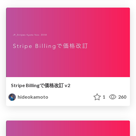
Stripe Billingで価格改訂 v2
hideokamoto
1
260