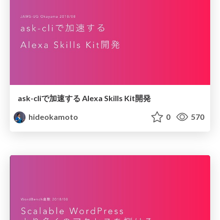
ask-cliで加速する Alexa Skills Kit開発
hideokamoto
0
570