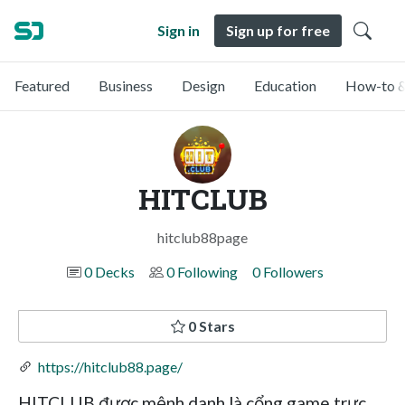
Sign in
Sign up for free
Featured
Business
Design
Education
How-to &
HITCLUB
hitclub88page
0 Decks
0 Following
0 Followers
0 Stars
https://hitclub88.page/
HITCLUB được mệnh danh là cổng game trực