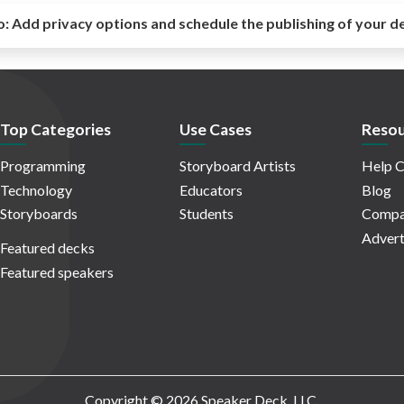
o:
Add privacy options and schedule the publishing of your d
Top Categories
Use Cases
Resou
Programming
Storyboard Artists
Help C
Technology
Educators
Blog
Storyboards
Students
Compa
Advert
Featured decks
Featured speakers
Copyright © 2026 Speaker Deck, LLC.