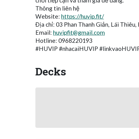
chơi tiếp cận và tham gia dễ dàng.
Thông tin liên hệ
Website:
https://huvip.fit/
Địa chỉ: 03 Phan Thanh Giản, Lái Thiêu
Email:
huvipfit@gmail.com
Hotline: 0968220193
#HUVIP #nhacaiHUVIP #linkvaoHUVIP 
Decks