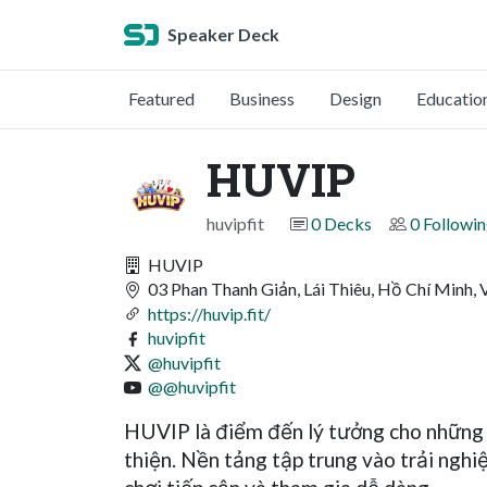
Speaker Deck
Featured
Business
Design
Educatio
HUVIP
huvipfit
0 Decks
0 Followi
HUVIP
03 Phan Thanh Giản, Lái Thiêu, Hồ Chí Minh,
https://huvip.fit/
huvipfit
@huvipfit
@@huvipfit
HUVIP là điểm đến lý tưởng cho những ai
thiện. Nền tảng tập trung vào trải nghiệ