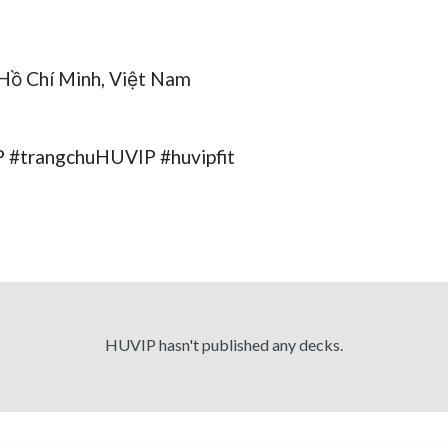
, Hồ Chí Minh, Việt Nam
#trangchuHUVIP #huvipfit
HUVIP hasn't published any decks.