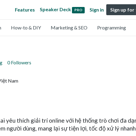
Speaker Deck
Features
Sign in
Sign up for
PRO
n
How-to & DIY
Marketing & SEO
Programming
ng
0 Followers
 Việt Nam
 yêu thích giải trí online với hệ thống trò chơi đa dạ
m người dùng, mang lại sự tiện lợi, tốc độ xử lý nhanh