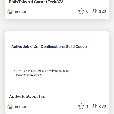
RailsTokyo 4 GarnetTech373
igaiga
0
120
ActiveJobUpdates
igaiga
1
690