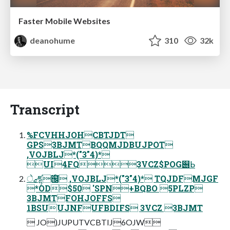
Faster Mobile Websites
deanohume
310
32k
Transcript
%FCVHHJOHCBTJDT
GPS3BJMTBQQMJDBUJPOT
,VOJBLJ*("3"4)*
UI4FQ3VCZ$POG୆ᖯ
ޒेཛྷ๜໌ ,VOJBLJ*("3"4)* TQJDFMJGF
*OD$50 'SPN+BQBO 5PLZP
3BJMTFOHJOFFS
1BSUUJNFUFBDIFS 3VCZ 3BJMT
 JO)JUPUTVCBTIJ6OJW