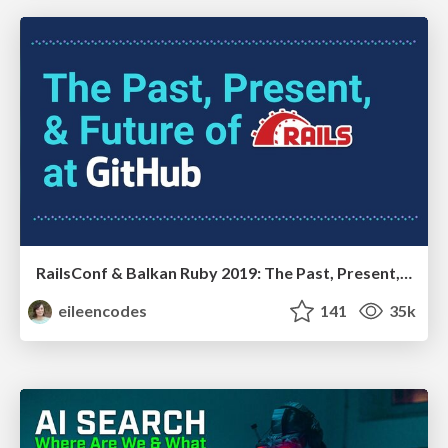
RailsConf & Balkan Ruby 2019: The Past, Present, and Future of Rails at GitHub
eileencodes
141
35k