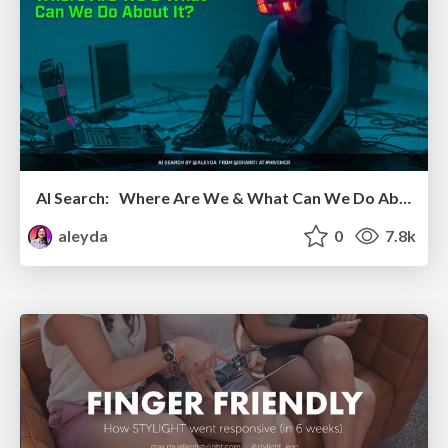
AI Search: Where Are We & What Can We Do About It?
aleyda
0
7.8k