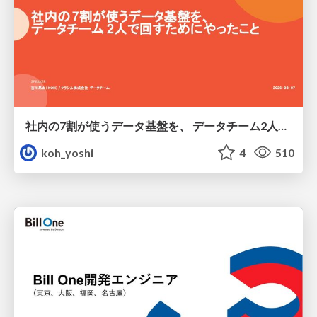
社内の7割が使うデータ基盤を、 データチーム2人で回すためにやったこと
koh_yoshi
4
510