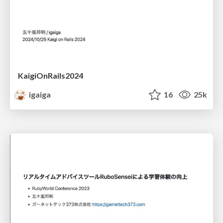
KaigiOnRails2024
igaiga
16
25k