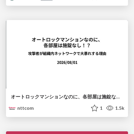
オートロックマンションなのに、各部屋は施錠なし！？ 攻撃者が組織内ネットワークで大暴れする理由 / The Front Door Is Locked, but the Rooms Are Wide Open: Why Attackers Move Freely Inside Enterprise Networks
nttcom
1
1.5k