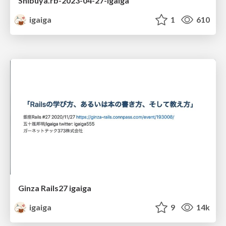
Shibuya.rb-2023-04-27-igaiga
igaiga
1
610
Ginza Rails27 igaiga
igaiga
9
14k