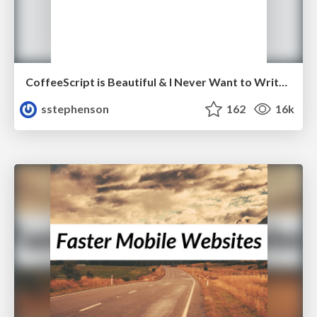
CoffeeScript is Beautiful & I Never Want to Write Plain JavaScript Again
sstephenson
162
16k