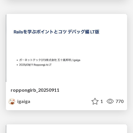
roppongirb_20250911
igaiga
1
770