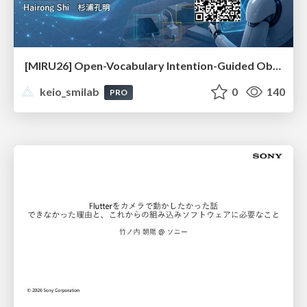
[MIRU26] Open-Vocabulary Intention-Guided Object Detection in Diverse Scenes
keio_smilab
0
140
PRO