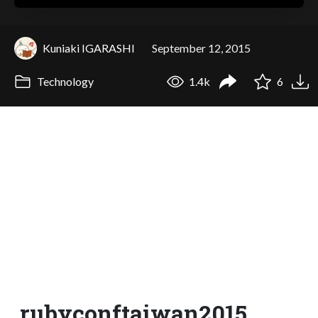
Kuniaki IGARASHI
September 12, 2015
Technology
1.4k
6
rubyconftaiwan2015