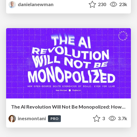
danielanewman
230
23k
The AI Revolution Will Not Be Monopolized: How open-source beats economies of scale, even for LLMs
inesmontani
3
3.7k
PRO