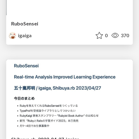
RuboSensei
igaiga
0
370