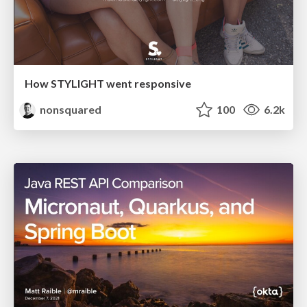
How STYLIGHT went responsive
nonsquared
100
6.2k