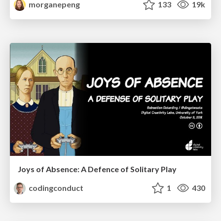
morganepeng
133
19k
Joys of Absence: A Defence of Solitary Play
codingconduct
1
430