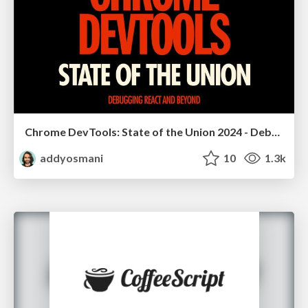
Chrome DevTools: State of the Union 2024 - Debugging React & Beyond
addyosmani
10
1.3k