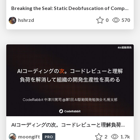
Breaking the Seal: Static Deobfuscation of Compiled V8 JavaScript Bytecode Malware
hshrzd
0
570
AIコーディングの次。コードレビューと理解負荷を解消して組織の開発生産性を高める
moongift
2
1.7k
PRO