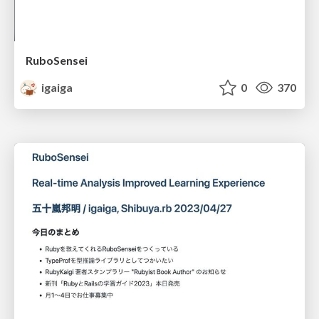
RuboSensei
igaiga
0
370