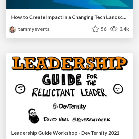
How to Create Impact in a Changing Tech Landscape [PerfNow 2023]
tammyeverts
56
3.4k
Leadership Guide Workshop - DevTernity 2021