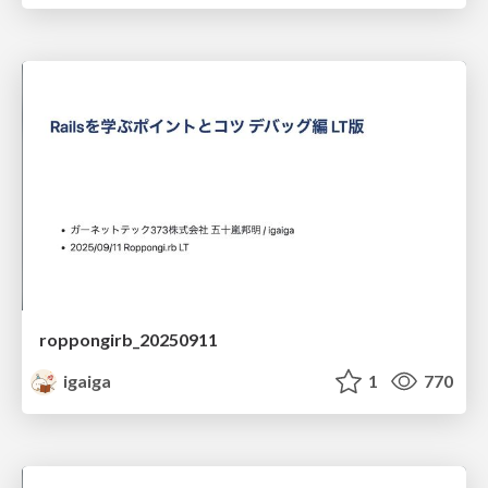
roppongirb_20250911
igaiga
1
770