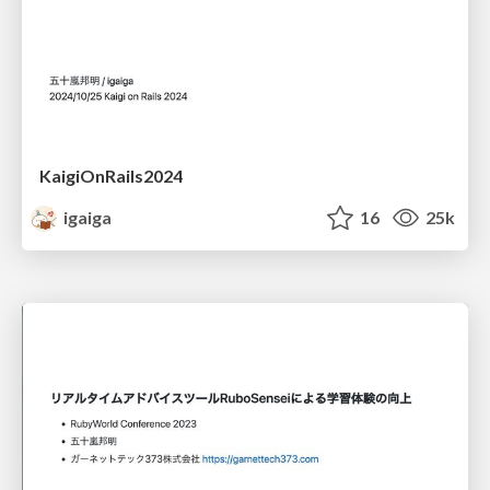
KaigiOnRails2024
igaiga
16
25k