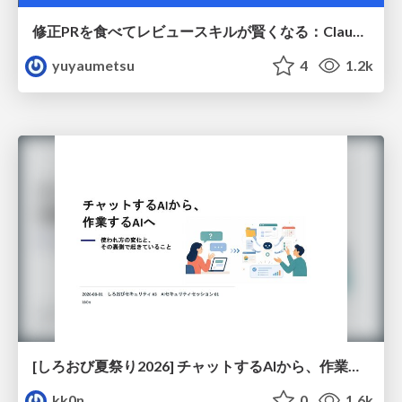
修正PRを食べてレビュースキルが賢くなる：Claude Codeによる自己改善サイクル
yuyaumetsu
4
1.2k
[しろおび夏祭り2026] チャットするAIから、作業するAIへ - 使われ方の変化と、その裏側で起きていること
kk0n
0
1.6k