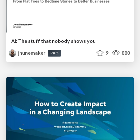
AI: The stuff that nobody shows you
jnunemaker
9
880
PRO