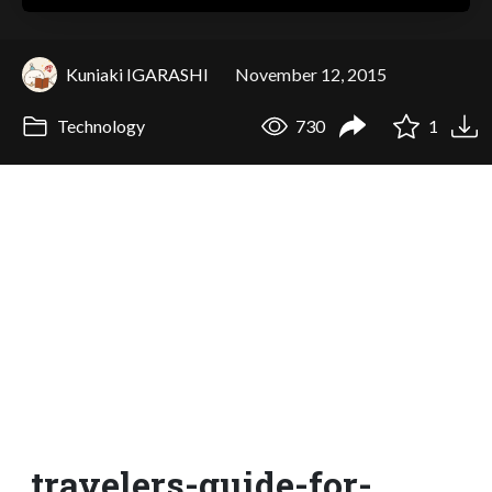
Kuniaki IGARASHI
November 12, 2015
Technology
730
1
travelers-guide-for-