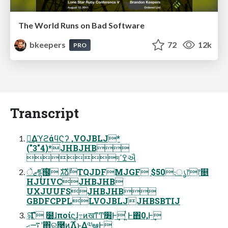
The World Runs on Bad Software
bkeepers
72
12k
PRO
Transcript
ཱྀ͢ΔϓϩάϥϚʔ ,VOJBLJ*
("3"4)*JHBJHB
দߐߴઐ
ޒेཛྷ๜໌ גࣜձࣾTQJDFMJGF $50։ൃ෦෦௕
HJUIVCJHBJHB
UXJUUFSJHBJHB
GBDFCPPLLVOJBLJJHBSBTIJ
ঌ্͕͠Γํ ࣭໰ɺποίϛɺ߹͍ͷखͳͲ׻ܴͰ͢ ͍ͭͰ΋0,Ͱ͢
࠷ޙʹ΋ର࿩ͷ࣌ؒΛͱΔ༧ఆͰ͢