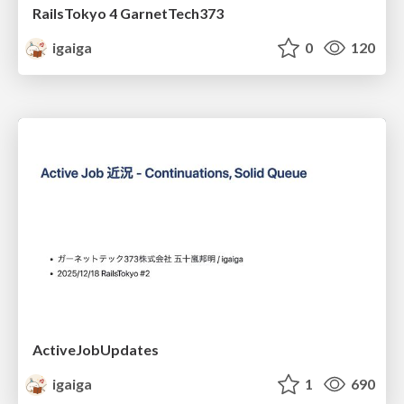
RailsTokyo 4 GarnetTech373
igaiga
0
120
ActiveJobUpdates
igaiga
1
690