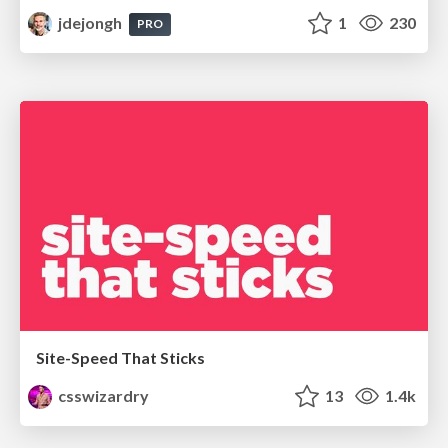
jdejongh
1
230
PRO
Site-Speed That Sticks
csswizardry
13
1.4k