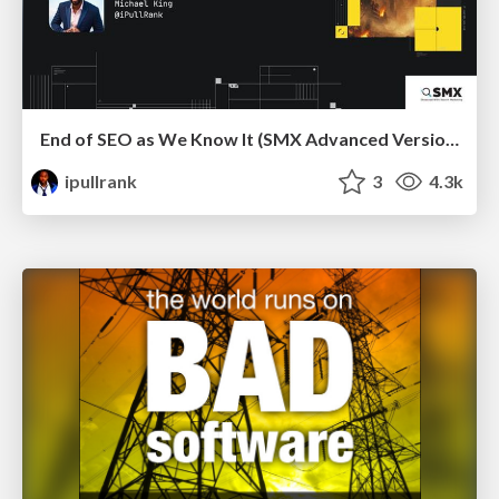
End of SEO as We Know It (SMX Advanced Version)
ipullrank
3
4.3k