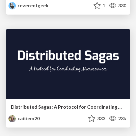
reverentgeek
1
330
Distributed Sagas: A Protocol for Coordinating Microservices
caitiem20
333
23k