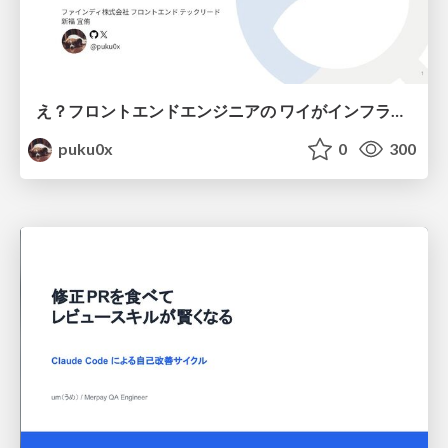
え？フロントエンドエンジニアの ワイがインフラも！？
puku0x
0
300