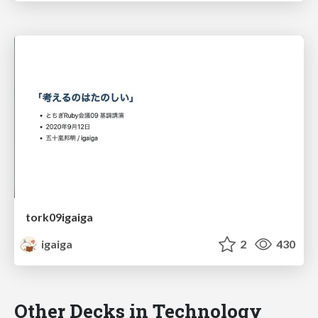
tork09igaiga
igaiga
2
430
Other Decks in Technology