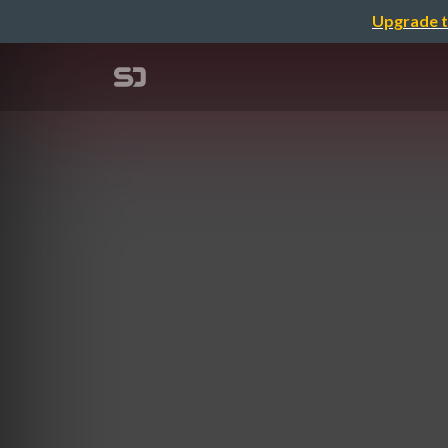
Upgrade t