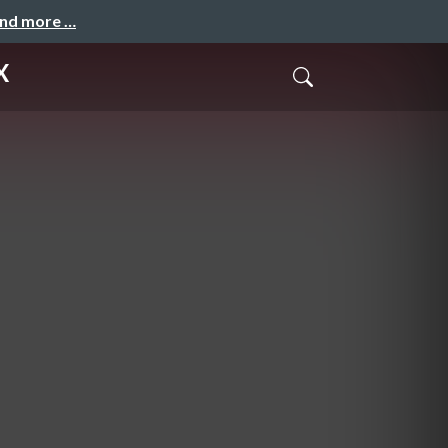
and more …
X