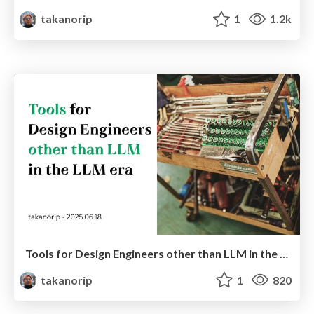
takanorip
1
1.2k
Tools for Design Engineers other than LLM in the LLM era
takanorip
1
820