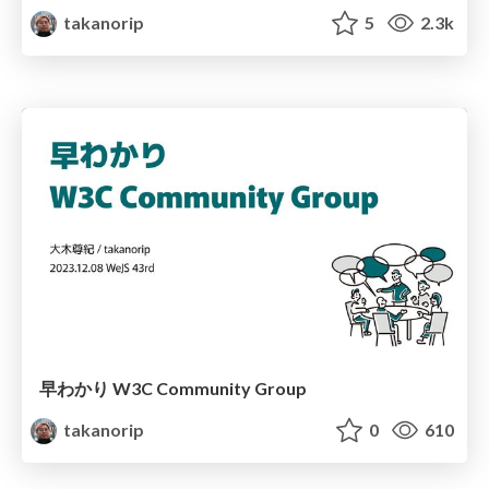
takanorip
5
2.3k
早わかり W3C Community Group
takanorip
0
610