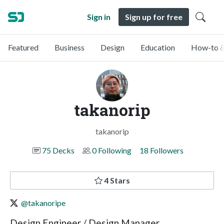
Sign in
Sign up for free
Featured
Business
Design
Education
How-to &
takanorip
takanorip
75 Decks
0 Following
18 Followers
4 Stars
@takanoripe
Design Engineer / Design Manager