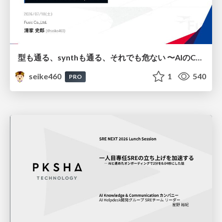
型も通る、synthも通る、それでも危ない 〜AIのCDKの権限とコストを機械で検証する〜 / It Passes Type Checks, It Passes Synth Checks, but It’s Still Risky — Automatically Verifying Permissions and Costs in AI’s CDK —
seike460
1
540
PRO