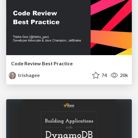
Code Review Best Practice
trishagee
74
20k