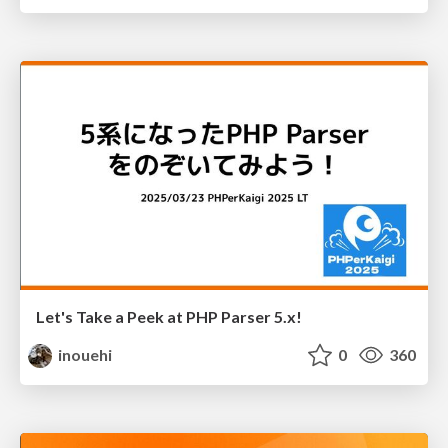
Let's Take a Peek at PHP Parser 5.x!
inouehi
0
360