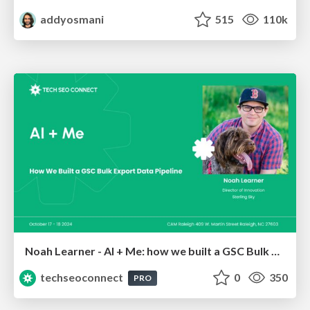
addyosmani
515
110k
Noah Learner - AI + Me: how we built a GSC Bulk Export data pipeline
techseoconnect
0
350
PRO