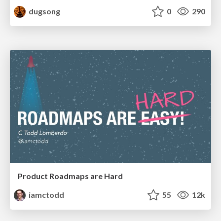
dugsong
0
290
Product Roadmaps are Hard
iamctodd
55
12k