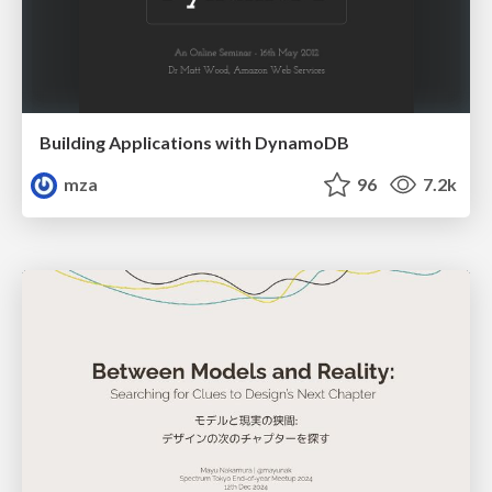
Building Applications with DynamoDB
mza
96
7.2k