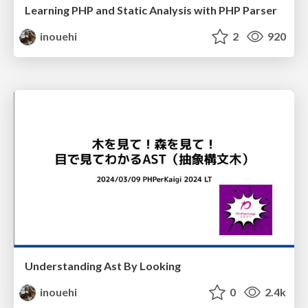
Learning PHP and Static Analysis with PHP Parser
inouehi
2
920
Understanding Ast By Looking
inouehi
0
2.4k