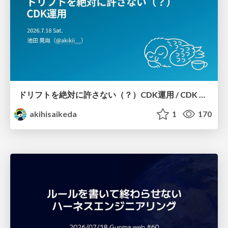
ドリフトを絶対に許さない（？）CDK運用 / CDK Ops with Zero Tolerance for Drifts (?)
akihisaikeda
1
170