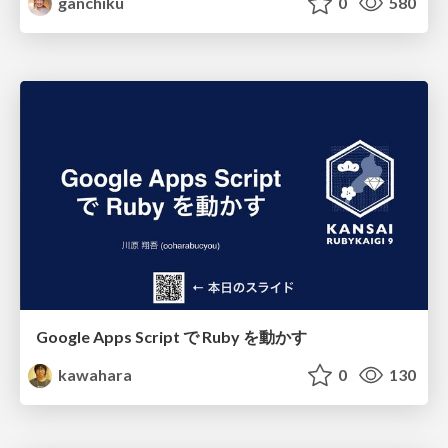
ganchiku
0
580
Google Apps Script で Ruby を動かす
kawahara
0
130