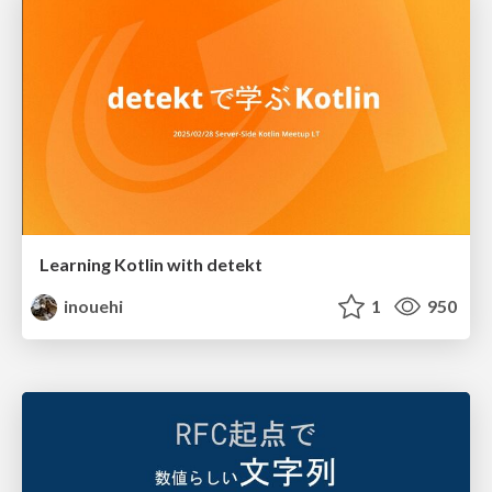
Learning Kotlin with detekt
inouehi
1
950