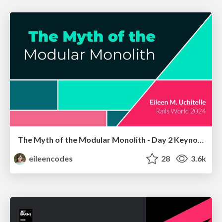
The Myth of the Modular Monolith - Day 2 Keynote - Rails World 2024
eileencodes
28
3.6k