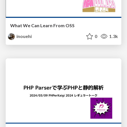
What We Can Learn From OSS
inouehi
0
1.3k