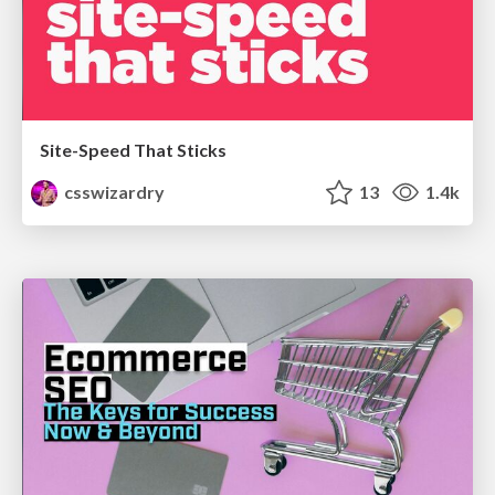
Site-Speed That Sticks
csswizardry
13
1.4k