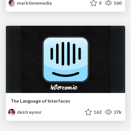
marktimemedia
0
560
The Language of Interfaces
destraynor
162
27k