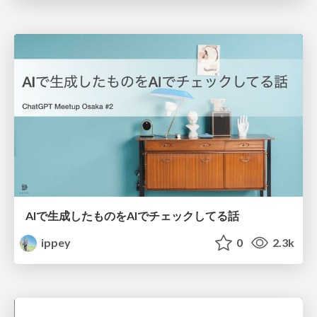
AIで生成したものをAIでチェックしてる話
ippey
0
2.3k