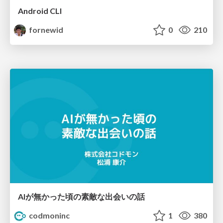
Android CLI
fornewid
0
210
AIが無かった頃の素敵な出会いの話
codmoninc
1
380