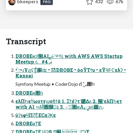
bkeepers
432
67k
PRO
Transcript
DROBEͷੜ੒AI׆༻ࣄྫ with AWS AWS Startup
Meetup େࡕ #4
• ֯ాɹҰฏʢ͢Έ͍ͩͬ΃͍ʣ • גࣜձࣾDROBE • όοΫΤϯυ • εΫϥϜϚελʔ •
Kansai
Symfony Meetup • CoderDojo ຕํ ࣗݾ঺հ
DROBEͷ঺հ
ελΠϦετ͕ͭ͘ωοτγϣοϐϯά 1. Ξϯέʔτʹ౴͑Δʂ 2. ࣗ୐ʹελΠϦετ
with AI ͕બΜͩ঎඼͕ಧ͘ʂ 3. ؾʹೖͬͨ΋ͷΛߪೖʂଞ͸ฦ٫
ύʔιφϥΠζ͞ΕͨECαʔϏε
DROBEͷͳ͕Ε
DROBEͷͳ͕Ε Ϣʔβ ཁ๬ ਃ͠ࠐΈ