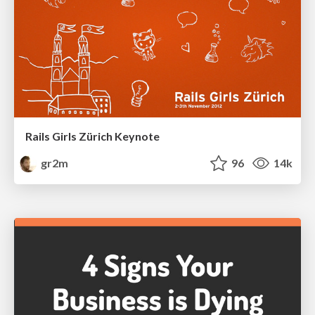
Rails Girls Zürich Keynote
gr2m
96
14k