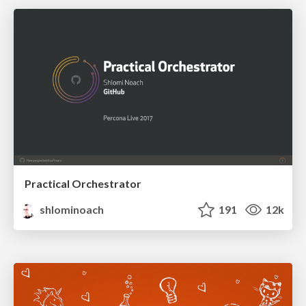
Practical Orchestrator
shlominoach
191
12k