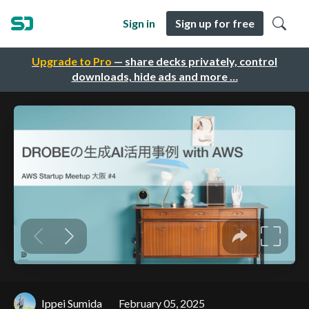
Sign in
Sign up for free
Upgrade to Pro
— share decks privately, control
downloads, hide ads and more …
Ippei Sumida
February 05, 2025