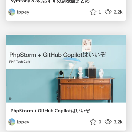
Symfony 6.3のおすすめ新機能まとめ
ippey
1
2.2k
PhpStorm + GitHub Copilotはいいぞ
ippey
0
3.2k