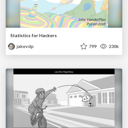
Statistics for Hackers
jakevdp
799
230k