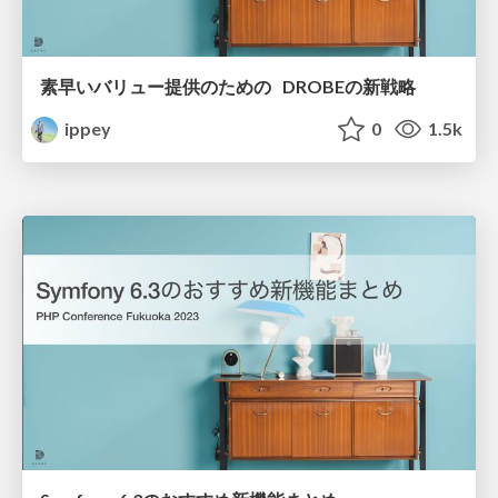
素早いバリュー提供のための DROBEの新戦略
ippey
0
1.5k