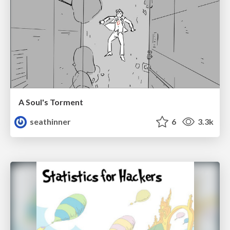
A Soul's Torment
seathinner
6
3.3k