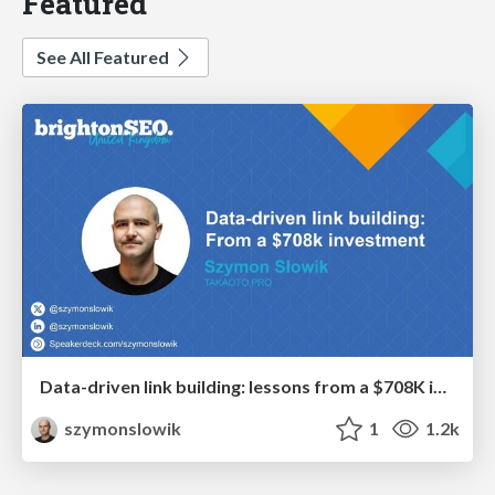
Featured
See All Featured
Data-driven link building: lessons from a $708K investment (BrightonSEO talk)
szymonslowik
1
1.2k