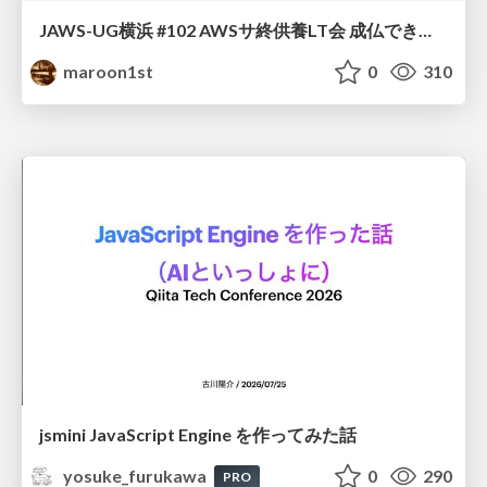
JAWS-UG横浜 #102 AWSサ終供養LT会 成仏できない AWS サービスたち 〜本日、三体供養します〜
maroon1st
0
310
jsmini JavaScript Engine を作ってみた話
yosuke_furukawa
0
290
PRO