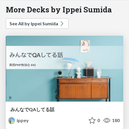
More Decks by Ippei Sumida
See All by Ippei Sumida
みんなでQAしてる話
ippey
0
180