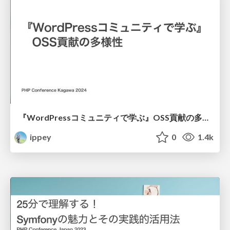
『WordPressコミュニティで学ぶ』OSS貢献の多様性
ippey
0
1.4k