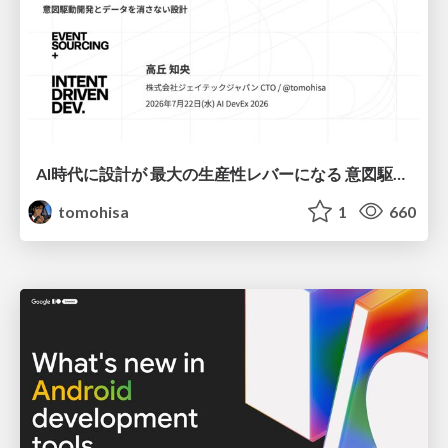
AI時代に設計が 最大の生産性レバーになる 意図駆動開発とデータを消さない設計｜Don't Delete Your Data or Your Intent — Design as the Deepest Lever in the AI Era
tomohisa
1
660