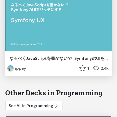
なるべくJavaScriptを書かないで SymfonyのUIをリッチにする Symfony UX
ippey
1
2.4k
Other Decks in Programming
See All in Programming