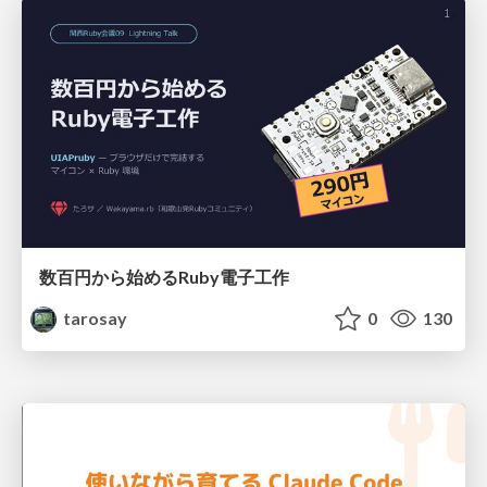
数百円から始めるRuby電子工作
tarosay
0
130