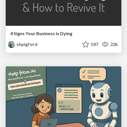
4 Signs Your Business is Dying
shpigford
187
22k