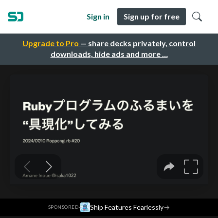
Sign in
Sign up for free
Upgrade to Pro
— share decks privately, control
downloads, hide ads and more …
·
Ship Features Fearlessly
→
SPONSORED