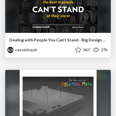
Dealing with People You Can't Stand - Big Design 2015
cassininazir
367
27k