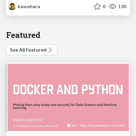
kawahara
0
130
Featured
See All Featured