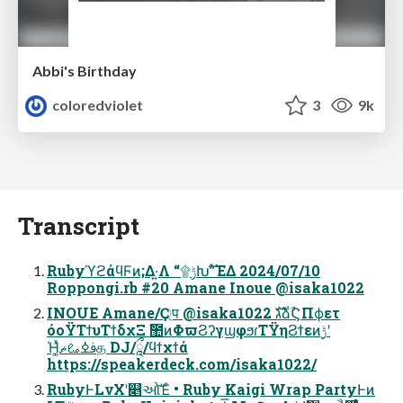
Abbi's Birthday
coloredviolet
3
9k
Transcript
RubyϓϩάϥϜͷ;Δ·͍Λ “۩ݱԽ”ͯ͠ΈΔ 2024/07/10
Roppongi.rb #20 Amane Inoue @isaka1022
INOUE Amane/Ҫ্प @isaka1022 גࣜձࣾϚΠϕετ
όοΫΤϯυΤϯδχΞ ࣾ಺ͷΦϖϨʔγϣφϧɾΤΫηϨϯεͷ࣮ݱʹ
Ή͚ͯࢼߦࡨޡத DJ/ཱྀ/ϥϯχϯά
https://speakerdeck.com/isaka1022/
RubyͰLνΧʹ௅ઓͯ͠Έͨ • Ruby Kaigi Wrap PartyͰͷ