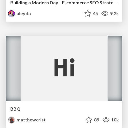
Building a Modern Day E-commerce SEO Strategy
aleyda
45
9.2k
BBQ
matthewcrist
89
10k