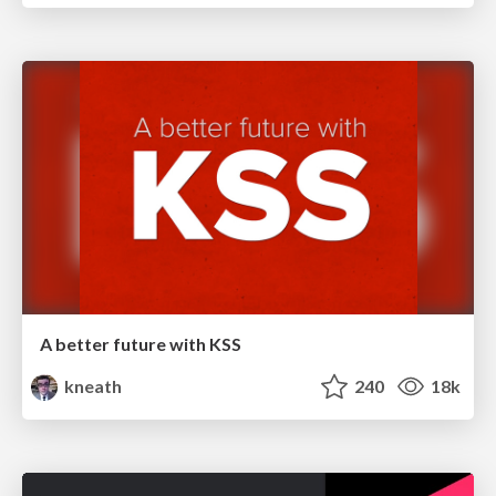
A better future with KSS
kneath
240
18k