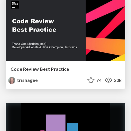
Code Review Best Practice
trishagee
74
20k