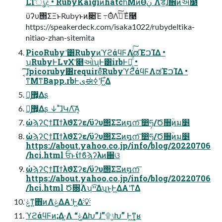
LTൃද • RubyKaigiͷhatch͞ΜͷӨڹ Λड͚ͯɺࣗ਎ͷઐ໳ͩͬͨ
ϋʔυ΢ΣΞͱRubyͱͷ૊Έ ߹ΘͤΛࢼͯ͠Έͨ࿩
https://speakerdeck.com/isaka1022/rubydeltika-
nitiao-zhan-sitemita
PicoRubyʹ͸RubyͷϓϩάϥϜΛಡΈࠐΊΔ •
ʮRubyͰLνΧʹ௅ઓʯͰ͸irbͰಈ͔͚ͨͩͩͬͨ͠ •
͔͠͠ɺpicoruby͸requireͯ͠RubyϓϩάϥϜΛಡΈࠐΊΔ •
ͳΜͳΒapp.rbͰىಈ࣌ʹ࣮ߦͰ͖Δ
෯͕޿͕Δʂ
෯͕޿͕Δʂ ↓ ͯ͞ɺԿΛ͠Α͏͔
ώϡʔϚϯΠϯλϑΣʔε/ϋʔυ΢ΣΞͷ໘ന͞ ෺ཧ/Ծ૝ۭؒͷม׵
ώϡʔϚϯΠϯλϑΣʔε/ϋʔυ΢ΣΞͷ໘ന͞ ෺ཧ/Ծ૝ۭؒͷม׵
https://about.yahoo.co.jp/info/blog/20220706
/hci.html ਓͱίϯϐϡʔλͷ઀ଓ
ώϡʔϚϯΠϯλϑΣʔε/ϋʔυ΢ΣΞͷ໘ന͞
https://about.yahoo.co.jp/info/blog/20220706
/hci.html Ծ૝ۭؒΛʮײ͡Δʯ͜ͱ͕Ͱ͖ΔΑ͏ʹͳΔ
ݟ͑ͳ͍΋ͷΛݟ͑ΔΑ͏ʹͰ͖Δ💡
ϓϩάϥϜͷ;Δ·͍Λ “ݟ͑ΔԽ”ɺ”۩ݱԽ” Ͱ͖ͳ͍͔ʁ