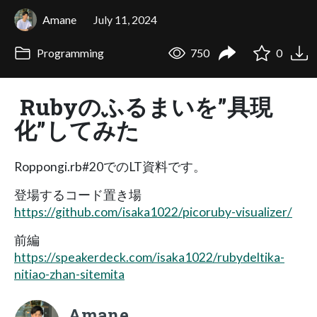
Amane
July 11, 2024
Programming
750
0
Rubyのふるまいを”具現
化”してみた
Roppongi.rb#20でのLT資料です。
登場するコード置き場
https://github.com/isaka1022/picoruby-visualizer/
前編
https://speakerdeck.com/isaka1022/rubydeltika-
nitiao-zhan-sitemita
Amane