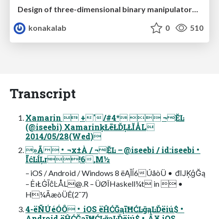
Design of three-dimensional binary manipulators for pick-and-place task avoiding obstacles (IECON2024)
konakalab
0
510
Transcript
Xamarin  +'/#4*  ¬ĔĿ
(@iseebi) XamarinķŁēŁĎĻŁĬÅL
2014/05/28(Wed)
»Ã • ¬x±À / ¬ĔĿ – @iseebi / id:iseebi •
ĪćĿĺĻr!6,M½
– iOS / Android / Windows 8 ëĄĬĺ6ÚåòÜ • đĲĶģĞą
– ĖıŁĠĪĉĿÅL@.R – ÜØÎHaskell¼t in  •
H¼ĀæòÜÊ(2¯7)
4-ëÑÚéÓÔ • iOS ëĤĆĞąīĦĆĿğąĿĎëiú$ •
Android ëĤĆĞąīĦĆĿğąĿĎëiú$ • Â¥ iOS