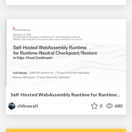
Self-Hosted WebAssembly Runtime for Runtime-Neutral Checkpoint/Restore in Edge–Cloud Continuum
chikuwait
0
680