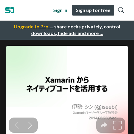
Sign in
Sign up for free
Upgrade to Pro
— share decks privately, control
downloads, hide ads and more …