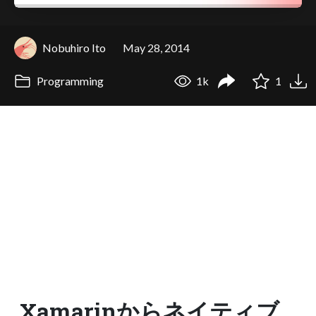
Nobuhiro Ito
May 28, 2014
Programming
1k
1
Xamarinからネイティブ