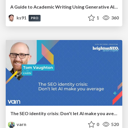
A Guide to Academic Writing Using Generative AI - A Workshop
ks91
1
360
PRO
The SEO identity crisis: Don't let AI make you average
varn
0
520