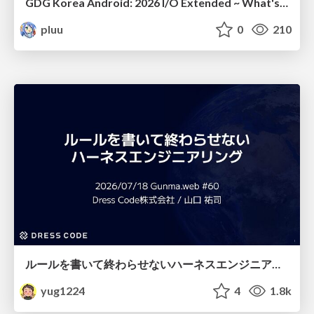
GDG Korea Android: 2026 I/O Extended ~ What's new in Android development tools
pluu
0
210
ルールを書いて終わらせないハーネスエンジニアリング
yug1224
4
1.8k