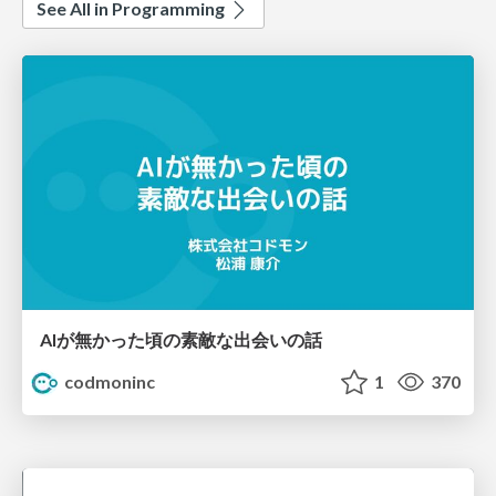
See All in Programming
AIが無かった頃の素敵な出会いの話
codmoninc
1
370