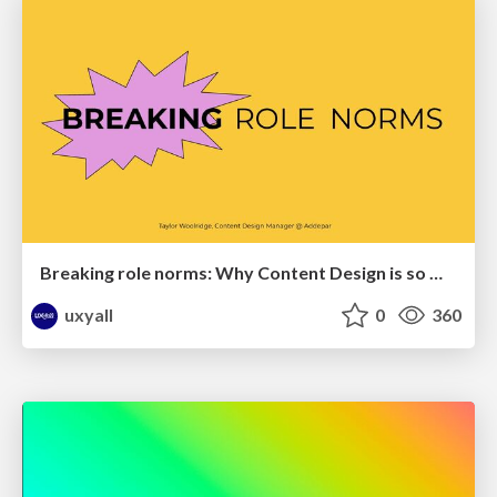
Breaking role norms: Why Content Design is so much more than writing copy - Taylor Woolridge
uxyall
0
360