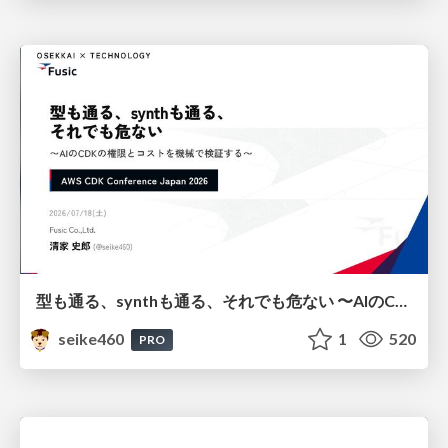
型も通る、synthも通る、それでも危ない 〜AIのCDKの権限とコストを機械で検証する〜 / It Passes Type Checks, It Passes Synth Checks, but It’s Still Risky — Automatically Verifying Permissions and Costs in AI’s CDK —
seike460
1
520
PRO