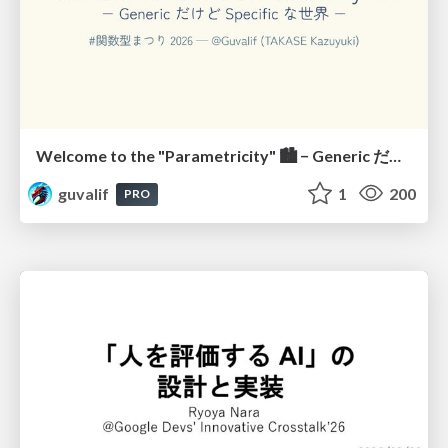
Welcome to the "Parametricity" 🏙️ − Generic だけど Specific な世界 −
guvalif
1
200
PRO