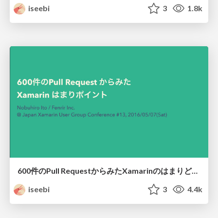
iseebi
3
1.8k
600件のPull RequestからみたXamarinのはまりどころ
iseebi
3
4.4k