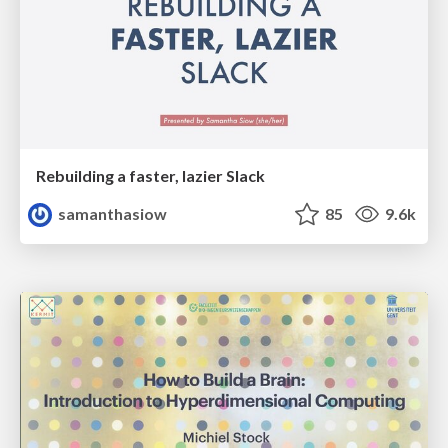
Rebuilding a faster, lazier Slack
samanthasiow
85
9.6k