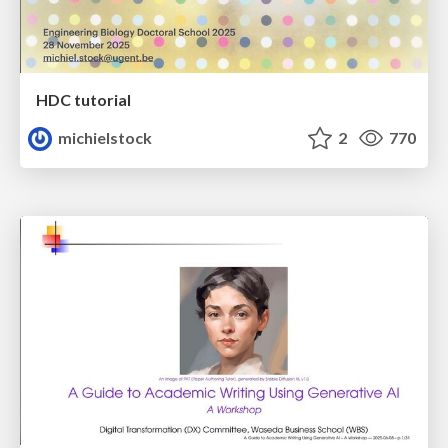
HDC tutorial
michielstock
2
770