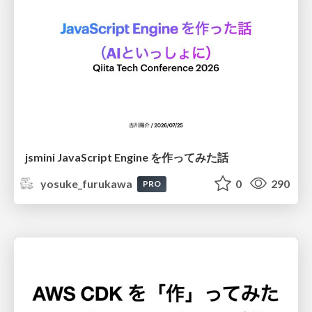
jsmini JavaScript Engine を作ってみた話
yosuke_furukawa
0
290
PRO