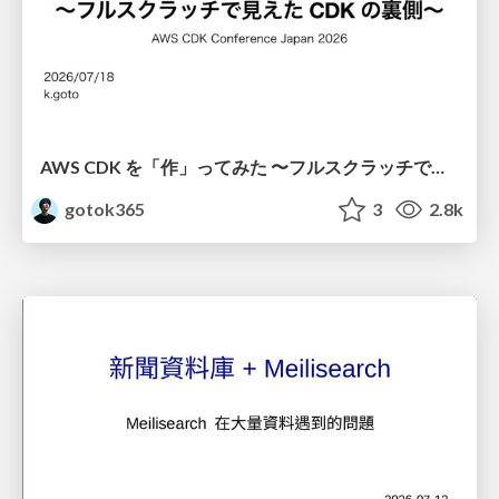
AWS CDK を「作」ってみた 〜フルスクラッチで見えた CDK の裏側〜 / aws-cdk-from-scratch
gotok365
3
2.8k