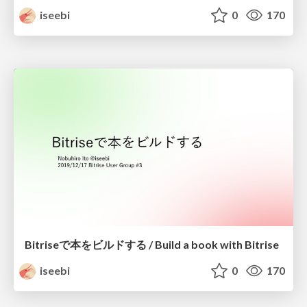
iseebi
0
170
Bitriseで本をビルドする / Build a book with Bitrise
iseebi
0
170