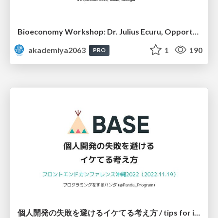
Bioeconomy Workshop: Dr. Julius Ecuru, Opportunities for a Bioeconomy in West Africa
akademiya2063
1
190
PRO
個人開発の失敗を避けるイケてる考え方 / tips for indie hackers