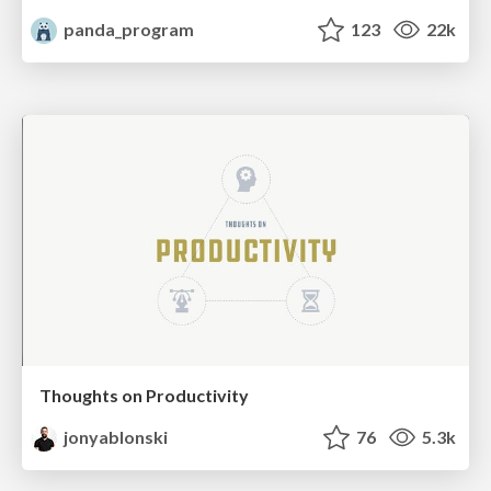
panda_program
123
22k
Thoughts on Productivity
jonyablonski
76
5.3k