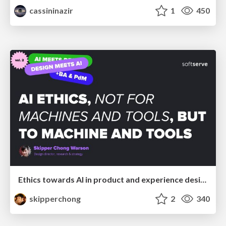
cassininazir
1
450
Ethics towards AI in product and experience design
skipperchong
2
340