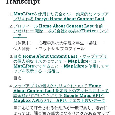
Transcript
MapLibreを使用した安全かつ、 効果的なマップア
プリを作る Iseryu Home About Content Last
プロフィール Home About Content Last 名前
いせりゅー 職歴 株式会社ゆめみのFlutterエンジ
ニア
（休職中） 心理学系の大学院２年生 ・趣味 ・
個人開発 ・フットサル プロフィール
目次 Home About Content Last ・マップアプリ
の個人的なリスクについて ・MapLibreとは ・
MapLibreでできること ・MapLibreを使用してマ
ップを表示する ・最後に
目次
マップアプリの個人的なリスクについて Home
About Content Last 想定以上のアクセスによって
課金額がすごいことになる Google Maps APIや
Mapbox APIなどは、APIリクエスト数やデータ
量に応じて課金される仕組みが一般であり、場合に
よっては、課金額 が膨大になるリスクがある マップ