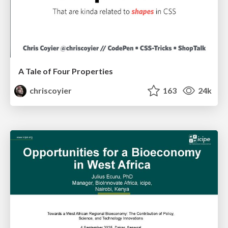
A Tale of Four Properties
chriscoyier
163
24k