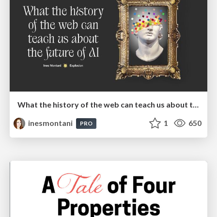
What the history of the web can teach us about the future of AI
inesmontani
1
650
PRO