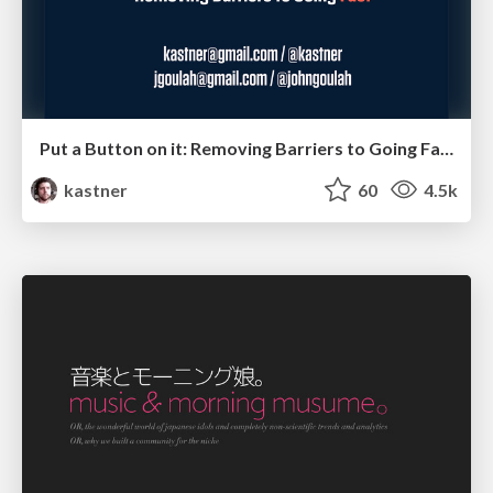
Put a Button on it: Removing Barriers to Going Fast.
kastner
60
4.5k