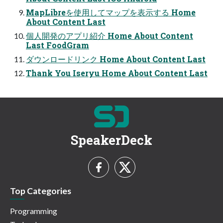
MapLibreを使用してマップを表示する Home
About Content Last
個人開発のアプリ紹介 Home About Content
Last FoodGram
ダウンロードリンク Home About Content Last
Thank You Iseryu Home About Content Last
SpeakerDeck
Top Categories
Programming