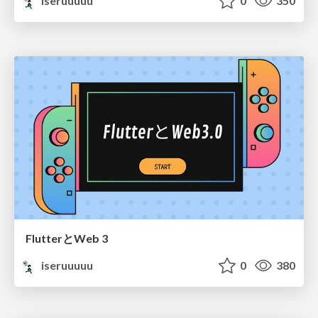
iseruuuuu
0
350
FlutterとWeb 3
iseruuuuu
0
380