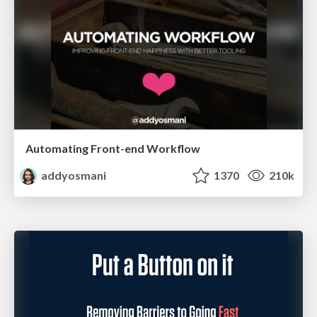
Automating Front-end Workflow
addyosmani
1370
210k