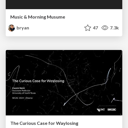
Music & Morning Musume
bryan
47
7.3k
The Curious Case for Waylosing