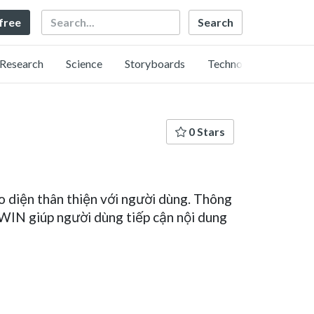
Search
 free
Research
Science
Storyboards
Technology
0 Stars
ao diện thân thiện với người dùng. Thông
 IWIN giúp người dùng tiếp cận nội dung