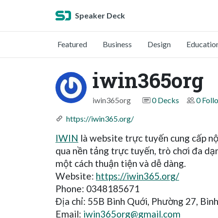
Speaker Deck
Featured
Business
Design
Educatio
iwin365org
iwin365org
0 Decks
0 Foll
https://iwin365.org/
IWIN
là website trực tuyến cung cấp nội
qua nền tảng trực tuyến, trò chơi đa dạ
một cách thuận tiện và dễ dàng.
Website:
https://iwin365.org/
Phone: 0348185671
Địa chỉ: 55B Bình Quới, Phường 27, Bìn
Email:
iwin365org@gmail.com