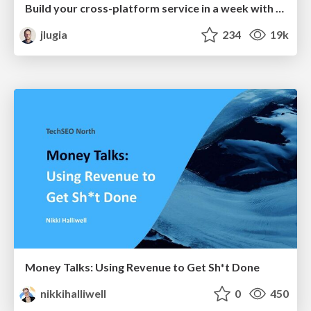
Build your cross-platform service in a week with App Engine
jlugia
234
19k
Money Talks: Using Revenue to Get Sh*t Done
nikkihalliwell
0
450