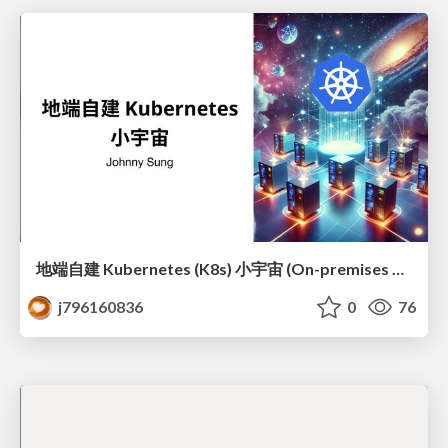
地端自建 Kubernetes (K8s) 小宇宙 (On-premises Kubernetes) @ CNTUG 2024/11 Meetup #63
j796160836
0
76