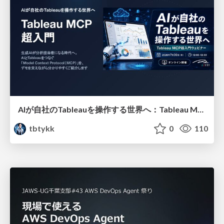
AIが自社のTableauを操作する世界へ：Tableau MCP超入門
tbtykk
0
110