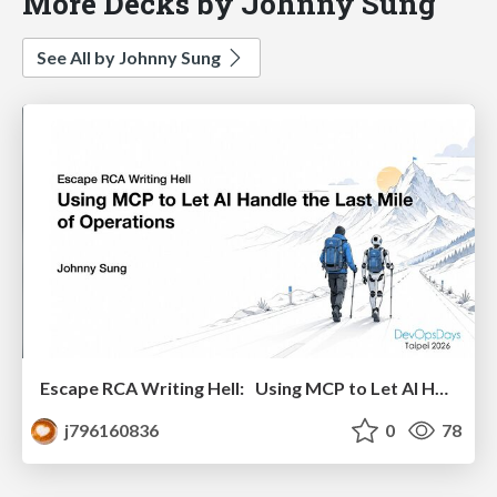
More Decks by Johnny Sung
See All by Johnny Sung
Escape RCA Writing Hell: Using MCP to Let AI Handle the Last Mile of Operations 告別 RCA 撰寫地獄：利用 MCP 讓 AI 替你完成維運最後一哩路 @ DevOpsDays 2026
j796160836
0
78