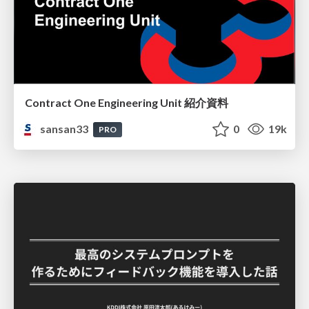
Contract One Engineering Unit 紹介資料
sansan33
0
19k
PRO