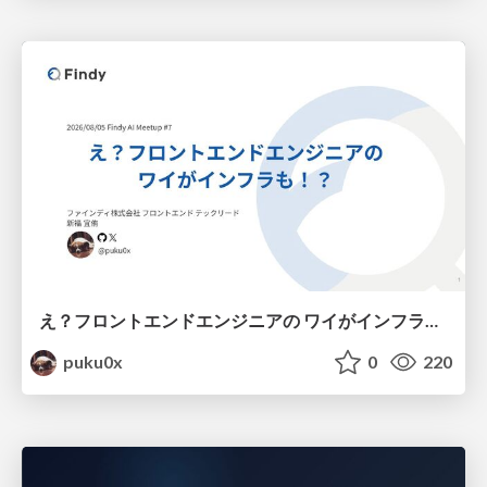
え？フロントエンドエンジニアの ワイがインフラも！？
puku0x
0
220