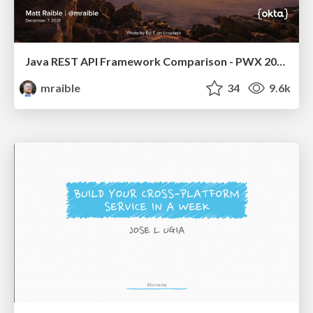
Java REST API Framework Comparison - PWX 2021
mraible
34
9.6k