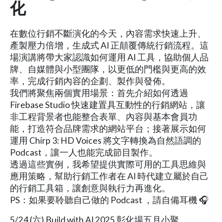
化
在數位行銷不斷演化的今天，內容需求快速上升、
產製壓力倍增，生成式 AI 正顛覆傳統行銷流程。這
場演講將帶大家認識如何運用 AI 工具，協助個人品
牌、自媒體與小型團隊，以更低的門檻與更高的效
率，完成行銷內容的企劃、製作與發佈。
我們將聚焦兩個實用場景：首先介紹如何透過
Firebase Studio 快速建置具互動性的行銷網站，讓
非工程背景者也能整合表單、內容與基本會員功
能，打造符合品牌需求的網站平台；接著展示如何
運用 Chirp 3: HD Voices 將文字轉換為自然語調的
Podcast，讓一人也能完成節目製作。
透過這些實例，我希望提供實際可用的工具思維與
應用策略，幫助行銷工作者在 AI 時代建立屬於自己
的行銷工具箱，讓創意與執行力再進化。
PS：如果要聆聽自己做的 Podcast ，請自備耳機 🎧
5/24 (六) Build with AI 2025 彰化場五月小聚