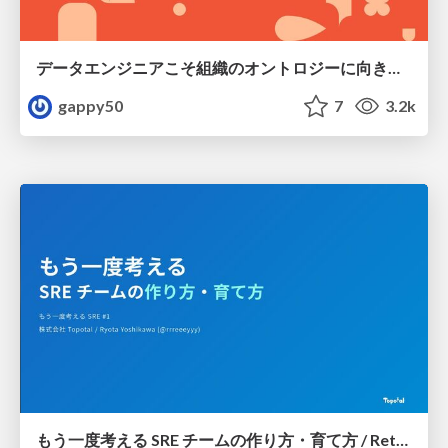
データエンジニアこそ組織のオントロジーに向き合うべき — 問いに答えるAIから、事業を動かすAIへ
gappy50
7
3.2k
もう一度考える SRE チームの作り方・育て方 / Rethinking SRE #1: Building and Growing SRE Teams