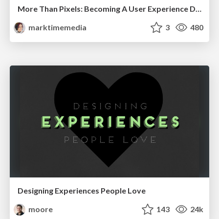
More Than Pixels: Becoming A User Experience Designer
marktimemedia
3
480
Designing Experiences People Love
moore
143
24k