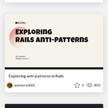
Exploring anti-patterns in Rails
aemeredith
3
450