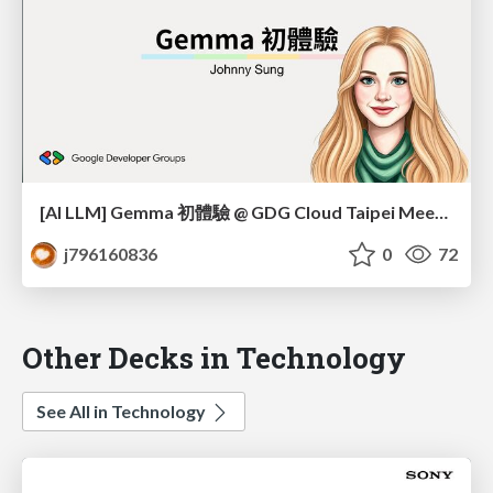
[AI LLM] Gemma 初體驗 @ GDG Cloud Taipei Meetup #70
j796160836
0
72
Other Decks in Technology
See All in Technology