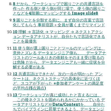
8 だから、ワークショップで困りごとの共通言語を
作った 作る側と使う側が同じ場で、使う側の困りご
となどを4階層にマッピングする Image slide8
9 困りごとを分類する前に、まず自分の言葉で言語
化してもらう 事前宿題＋全員が書くまでリマインド
10 理解 → 言語化 → マッピング → ネクストアクシ
ョン データアナリストが、自分たちで言語化できる
ことを最優先
11 使う側が選ぶ困りごととツールのマッピングは、
意外とズレる データエンジニア側も、 データアナ
リストのツールありきの依頼をそのまま受け取るの
は危険 だから、データエンジニアも一緒に症状を分
解する必要がある
12 共通言語はできたが、次の一歩が弱かった アン
ケートは、ネクストステップの具体化に近づくほ
ど、スコアが下がった ※参加者アンケートの満足度
の平均点(5点満点)
13 ワークショップが真に成功したと言えるには、
この後ネクストを固められるかにかかっている デ
ータアナリストなどがData/Contextを、 自分た
ちでパイプラインに昇華できるよう、データエンジ