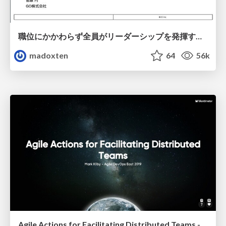
職位にかかわらず全員がリーダーシップを発揮するチーム作り / Building a team where everyone can demonstrate leadership regardless of position
madoxten
64
56k
Agile Actions for Facilitating Distributed Teams - ADO2019