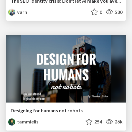
The SEO identity crisis: Don't let AI make you average
varn
0
530
Designing for humans not robots
tammielis
254
26k