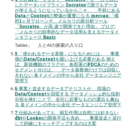
したデータパイプライン Socratesで誰でもデータ
が使えるようになっているからこそ、 手前にある
DataとContextの整備が重要になる mercan:「構
想1ヶ月でローンチ。メルカリの新分析ツール
「Socrates」が高 速で開発できた理由」 ブログ:
「メルカリの効率的なデータ活用を支えるデータイ
ンタフェース Basic
Tables」 人とAIの探索の入り口
5 「使われるデータ基盤」になるためには、 事業
側のData/Contextを吸い上げる必要がある 例え
ば、新規機能のフラグや、各部署のPDCAのための
セグメント分けは、 データ基盤側だけでは回収し
きれない 各ドメインの中から全社 データエンジニア
管理下
6 事業と並走するデータアナリストが、 現場の
Data/Contextを回収する データメッシュ的な役割
分担を挟むことで、全社に必要なものの選出も兼ね
る 各ドメインの中から全社 データエンジニア管理下
7 仕組みがあっても、相互作用は自然には起きない
dbtやLookerの開発手法も含め、 事業並走と並行
して的確にキャッチアップするのは大変