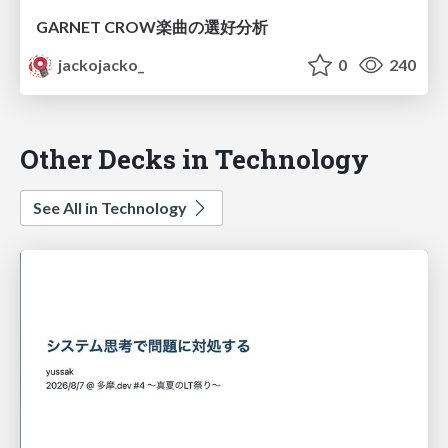
GARNET CROW楽曲の選好分析
jackojacko_
0
240
Other Decks in Technology
See All in Technology