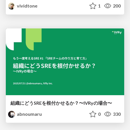
vividtone
1
200
組織にどうSREを根付かせるか？〜IVRyの場合〜
abnoumaru
0
330