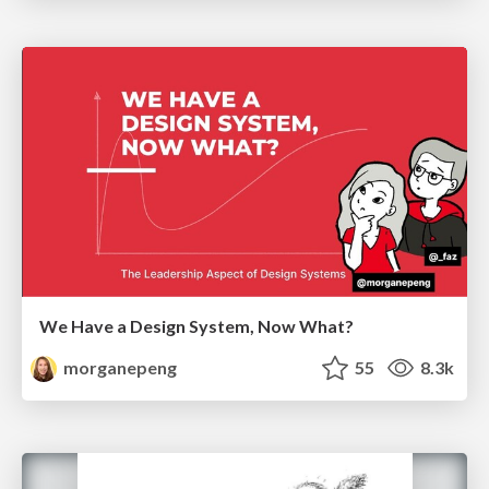
We Have a Design System, Now What?
morganepeng
55
8.3k