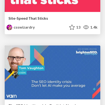
Site-Speed That Sticks
csswizardry
13
1.4k