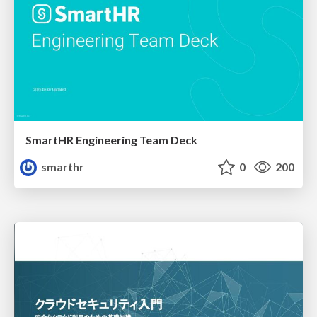
SmartHR Engineering Team Deck
smarthr
0
200