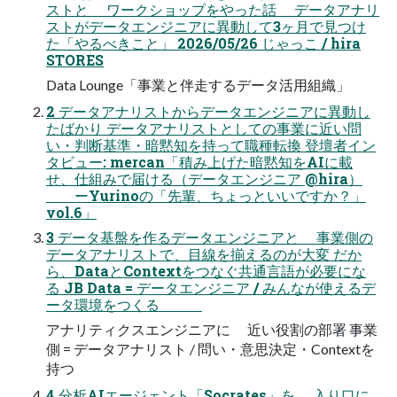
ストと ワークショップをやった話 データアナリ
ストがデータエンジニアに異動して3ヶ月で見つけ
た「やるべきこと」 2026/05/26 じゃっこ / hira
STORES
Data Lounge「事業と伴走するデータ活用組織」
2 データアナリストからデータエンジニアに異動し
たばかり データアナリストとしての事業に近い問
い・判断基準・暗黙知を持って職種転換 登壇者イン
タビュー: mercan「積み上げた暗黙知をAIに載
せ、仕組みで届ける（データエンジニア @hira）
ーYurinoの「先輩、ちょっといいですか？」
vol.6」
3 データ基盤を作るデータエンジニアと 事業側の
データアナリストで、目線を揃えるのが大変 だか
ら、DataとContextをつなぐ共通言語が必要にな
る JB Data = データエンジニア / みんなが使えるデ
ータ環境をつくる
アナリティクスエンジニアに 近い役割の部署 事業
側 = データアナリスト / 問い・意思決定・Contextを
持つ
4 分析AIエージェント「Socrates」を 入り口に