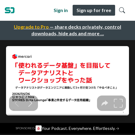
Sign in
Sign up for free
Upgrade to Pro
— share decks privately, control
downloads, hide ads and more …
·
Your Podcast. Everywhere. Effortlessly.
→
SPONSORED