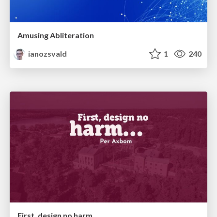
Amusing Abliteration
ianozsvald
1
240
First, design no harm