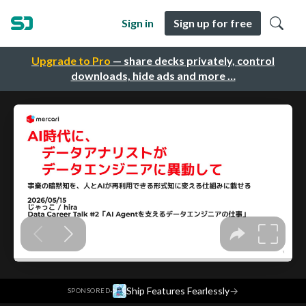
Sign in
Sign up for free
Upgrade to Pro
— share decks privately, control
downloads, hide ads and more …
·
Ship Features Fearlessly
→
SPONSORED