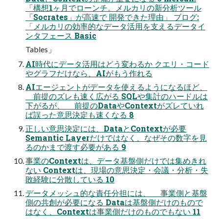
「構想1ヶ月でローンチ。メルカリの新分析ツール
「Socrates」が高速で 開発できた理由」 ブログ:
「メルカリの効率的なデータ活用を支えるデータイ
ンタフェース Basic
Tables」
AI時代にデータ活用はどう変わるか クエリ・コード
やグラフだけなら、AIがもう作れる
AIエージェントがデータを使えるようになるほど、
前提のズレも速く広がる SQLや集計のハードルは
下がるが、 前提のDataやContextがズレていれ
ば誤った意思決定も速くなる 8
正しい意思決定には、DataとContextが必要
Semantic Layerだけではなく、なぜその数字を見
るのかまで渡す必要がある 9
事業のContextは、データ基盤側だけでは集めきれ
ない Contextは、現場の意思決定・会議・分析・失
敗経験に分散している 10
データメッシュ的な責任分担には、 事業側と基盤
側の共創が必要になる Dataは基盤側だけのもので
はなく、Contextは事業側だけのものでもない 11