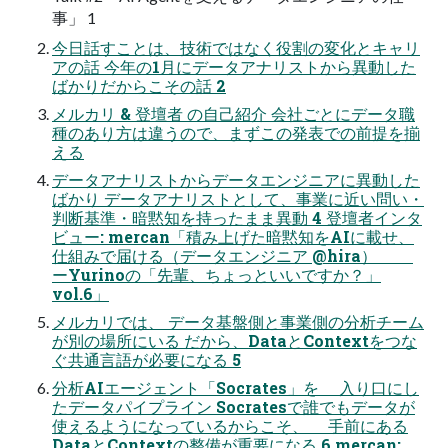
事」 1
今日話すことは、技術ではなく役割の変化とキャリ
アの話 今年の1月にデータアナリストから異動した
ばかりだからこその話 2
メルカリ & 登壇者 の自己紹介 会社ごとにデータ職
種のあり方は違うので、まずこの発表での前提を揃
える
データアナリストからデータエンジニアに異動した
ばかり データアナリストとして、事業に近い問い・
判断基準・暗黙知を持ったまま異動 4 登壇者インタ
ビュー: mercan「積み上げた暗黙知をAIに載せ、
仕組みで届ける（データエンジニア @hira）
ーYurinoの「先輩、ちょっといいですか？」
vol.6」
メルカリでは、 データ基盤側と事業側の分析チーム
が別の場所にいる だから、DataとContextをつな
ぐ共通言語が必要になる 5
分析AIエージェント「Socrates」を 入り口にし
たデータパイプライン Socratesで誰でもデータが
使えるようになっているからこそ、 手前にある
DataとContextの整備が重要になる 6 mercan: