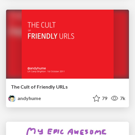
The Cult of Friendly URLs
andyhume
79
7k