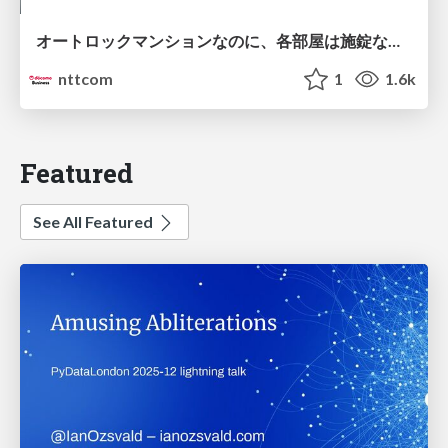
オートロックマンションなのに、各部屋は施錠なし！？ 攻撃者が組織内ネットワークで大暴れする理由 / The Front Door Is Locked, but the Rooms Are Wide Open: Why Attackers Move Freely Inside Enterprise Networks
nttcom
1
1.6k
Featured
See All Featured