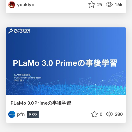
yuukiyo
25
16k
PLaMo 3.0 Primeの事後学習
pfn
0
280
PRO