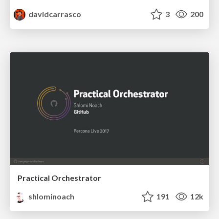
davidcarrasco
3
200
Practical Orchestrator
shlominoach
191
12k