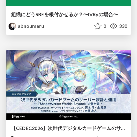
組織にどうSREを根付かせるか？〜IVRyの場合〜
abnoumaru
0
330
【CEDEC2026】次世代デジタルカードゲームのサーバー設計と運用 〜『Shadowverse: Worlds Beyond』の舞台裏～