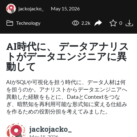
jackojacko_
May 15, 2026
Technology
2.2k
0
AI時代に、 データアナリス
トがデータエンジニアに異
動して
AIがSQLや可視化を担う時代に、データ人材は何
を担うのか。アナリストからデータエンジニアへ
異動した経験をもとに、DataとContextをつな
ぎ、暗黙知を再利用可能な形式知に変える仕組み
を作るための役割分担を考えてみました。
jackojacko_
May 15, 2026