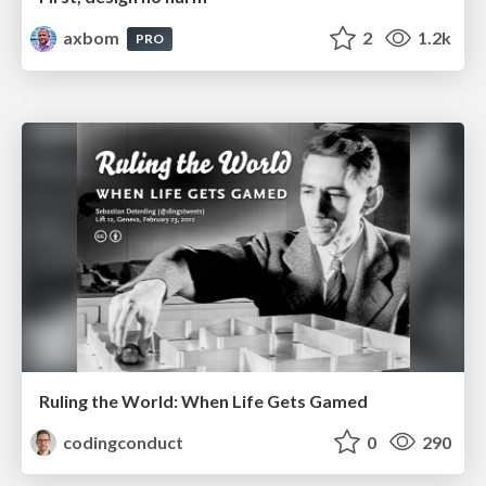
axbom
2
1.2k
PRO
Ruling the World: When Life Gets Gamed
codingconduct
0
290