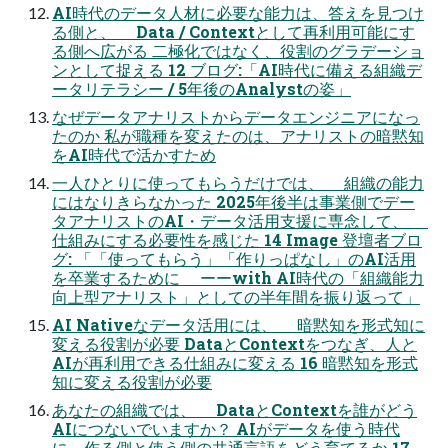
AI時代のデータ人材に必要な能力は、答えを見つけ
る側と、 Data / Contextとして再利用可能にす
る側へ広がる 二極化ではなく、役割のグラデーショ
ンとして捉える 12 ブログ:「AI時代に備える組織デ
ータリテラシー / 5年後のAnalystの姿」
なぜデータアナリストからデータエンジニアになっ
たのか 私が職種を変えたのは、アナリストの暗黙知
をAI時代で活かすため
一人ひとりに使ってもらうだけでは、 組織の能力
にはなりきらなかった 2025年後半は事業側でデー
タアナリストのAI・データ活用支援に専念して、
仕組みにする必要性を感じた 14 Image 登壇者ブロ
グ: 「「使ってもらう」「作りっぱなし」のAI活用
を卒業するために ーーwith AI時代の「組織能力
向上型アナリスト」としての半年間を振り返って」
AI Nativeなデータ活用には、 暗黙知を形式知に
変える役割が必要 DataとContextをつなぎ、人と
AIが再利用できる仕組みに変える 16 暗黙知を形式
知に変える役割が必要
あなたの組織では、 DataとContextを誰がどう
AIにつないでいますか？ AIがデータを使う時代
に、作る側と使う側の共通言語をどう育てるか 17