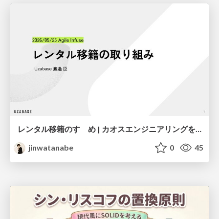
レンタル移籍のすゝめ | カオスエンジニアリングを人に適応する
jinwatanabe
0
45