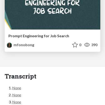
Prompt Engineering for Job Search
mfonobong
0
390
Transcript
None
None
None