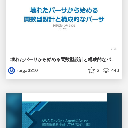
壊れたパーサから始める関数型設計と構成的なパーサ #fp_matsuri
raiga0310
2
440