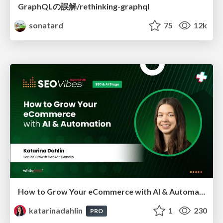
GraphQLの誤解/rethinking-graphql
sonatard
75
12k
How to Grow Your eCommerce with AI & Automation
katarinadahlin
1
230
PRO