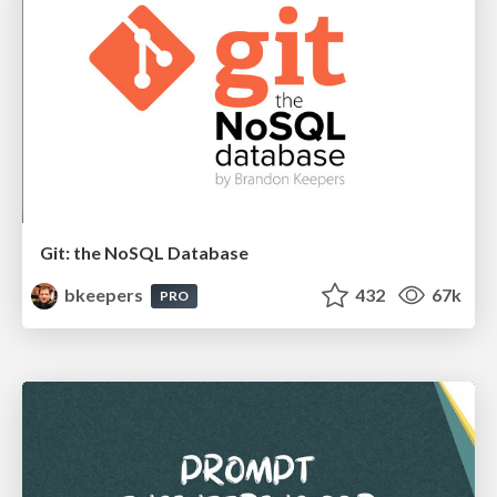
Git: the NoSQL Database
bkeepers
432
67k
PRO