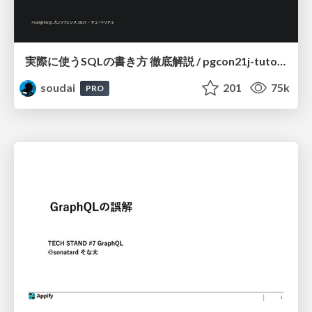
実際に使うSQLの書き方 徹底解説 / pgcon21j-tutorial
soudai
201
75k
PRO