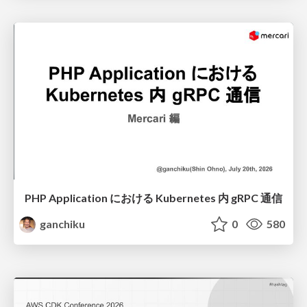
PHP Application における Kubernetes 内 gRPC 通信
ganchiku
0
580