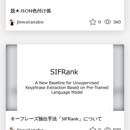
脱★JSON色付け係
jinwatanabe
0
360
キーフレーズ抽出手法「SIFRank」について
jinwatanabe
0
830