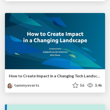
How to Create Impact in a Changing Tech Landscape [PerfNow 2023]
tammyeverts
56
3.4k