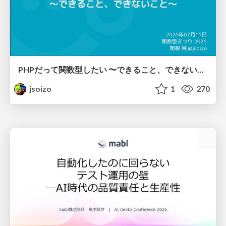
PHPだって関数型したい 〜できること、できないこと〜 / fp-in-php
jsoizo
1
270