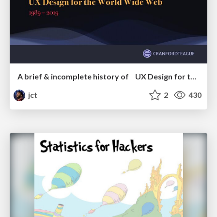
A brief & incomplete history of UX Design for the World Wide Web: 1989–2019
jct
2
430