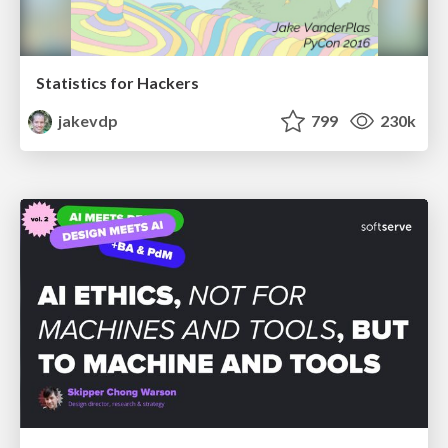
Statistics for Hackers
jakevdp
799
230k