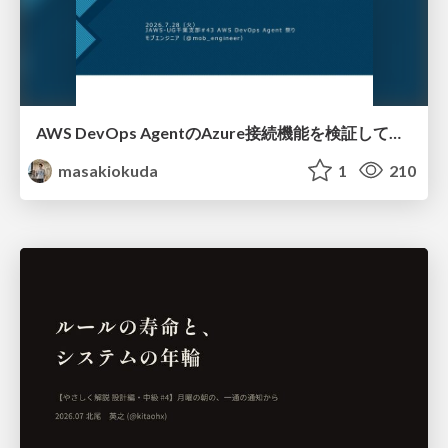
AWS DevOps AgentのAzure接続機能を検証して見えた活用法／Use Cases Verified for the AWS DevOps Agent's Azure Connectivity Feature
masakiokuda
1
210